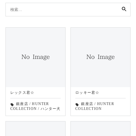
検
索:
レックス君☆
ロッキー君☆
銀座店
/
HUNTER
銀座店
/
HUNTER
local_offer
local_offer
COLLECTION
/
ハンター犬
COLLECTION