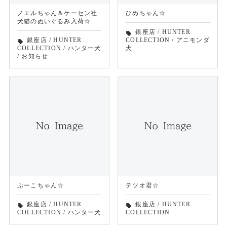
ノエルちゃん＆ケーセン社
ひめちゃん☆
犬猫のぬいぐるみ入荷☆
銀座店
/
HUNTER
local_offer
銀座店
/
HUNTER
COLLECTION
/
アニモンダ
local_offer
COLLECTION
/
ハンター犬
犬
/
お知らせ
ぷーこちゃん☆
テツオ君☆
銀座店
/
HUNTER
銀座店
/
HUNTER
local_offer
local_offer
COLLECTION
/
ハンター犬
COLLECTION