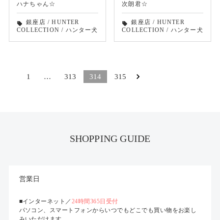
ハナちゃん☆
次朗君☆
銀座店
/
HUNTER
銀座店
/
HUNTER
local_offer
local_offer
COLLECTION
/
ハンター犬
COLLECTION
/
ハンター犬
1
…
313
314
315
SHOPPING GUIDE
営業日
■インターネット／
24時間365日受付
パソコン、スマートフォンからいつでもどこでも買い物をお楽し
みいただけます。