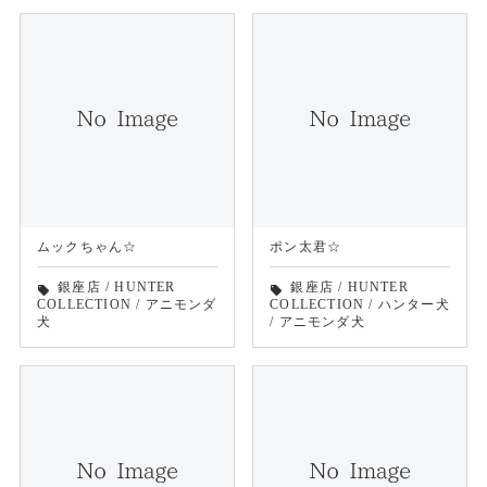
ムックちゃん☆
ポン太君☆
銀座店
/
HUNTER
銀座店
/
HUNTER
local_offer
local_offer
COLLECTION
/
アニモンダ
COLLECTION
/
ハンター犬
犬
/
アニモンダ犬