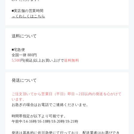
■実店舗の営業時間
→くわしくはこちら
送料について
■宅急便
全国一律 880円
5,500
円(税込)以上お買い上げで
送料無料
発送について
ご注文頂いてから営業日（平日）即日～2日以内の発送を心がけて
います。
お急ぎの場合はお電話でご連絡くださいませ。
時間帯指定が以下より可能です。
午前中/14-16時/16-18時/18-20時/19-21時
発送は基本的に佐川急便にて行っており、配送業者はお選びでき