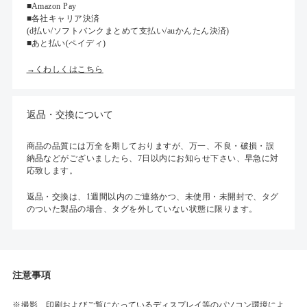
■Amazon Pay
■各社キャリア決済
(d払い/ソフトバンクまとめて支払い/auかんたん決済)
■あと払い(ペイディ)
→くわしくはこちら
返品・交換について
商品の品質には万全を期しておりますが、万一、不良・破損・誤
納品などがございましたら、7日以内にお知らせ下さい、早急に対
応致します。
返品・交換は、1週間以内のご連絡かつ、未使用・未開封で、タグ
のついた製品の場合、タグを外していない状態に限ります。
注意事項
撮影、印刷およびご覧になっているディスプレイ等のパソコン環境によ