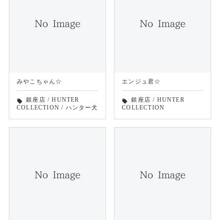
みやこちゃん☆
エンジュ君☆
銀座店
/
HUNTER
銀座店
/
HUNTER
local_offer
local_offer
COLLECTION
/
ハンター犬
COLLECTION