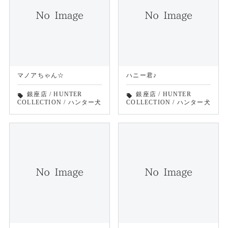
マノアちゃん☆
ハニー君♪
銀座店
/
HUNTER
銀座店
/
HUNTER
local_offer
local_offer
COLLECTION
/
ハンター犬
COLLECTION
/
ハンター犬