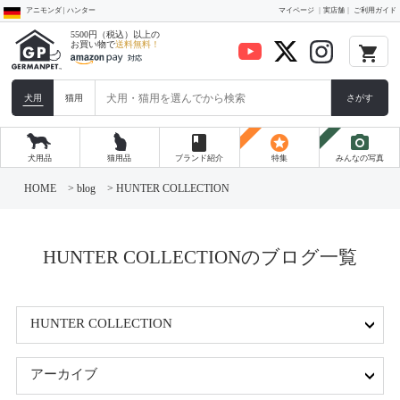
アニモンダ | ハンター
マイページ
実店舗
ご利用ガイド
5500円（税込）以上の
お買い物で
送料無料！
local_grocery_store
犬用
猫用
さがす
book
stars
photo_camera
犬用品
猫用品
ブランド紹介
特集
みんなの写真
コ
ン
HOME
>
blog
>
HUNTER COLLECTION
テ
ン
ツ
へ
ス
HUNTER COLLECTIONのブログ一覧
キ
ッ
プ
HUNTER COLLECTION
アーカイブ