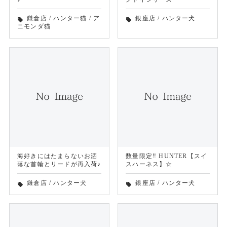
鎌倉店
/
ハンター猫
/
ア
銀座店
/
ハンター犬
local_offer
local_offer
ニモンダ猫
海好きにはたまらないお洒
数量限定‼︎ HUNTER【スイ
落な首輪とリードが再入荷♪
スハーネス】☆
鎌倉店
/
ハンター犬
銀座店
/
ハンター犬
local_offer
local_offer