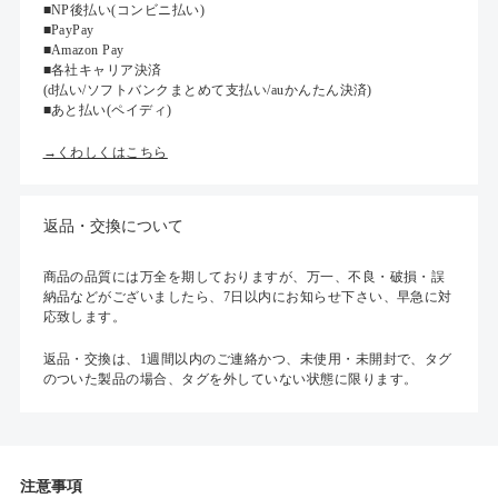
■NP後払い(コンビニ払い)
■PayPay
■Amazon Pay
■各社キャリア決済
(d払い/ソフトバンクまとめて支払い/auかんたん決済)
■あと払い(ペイディ)
→くわしくはこちら
返品・交換について
商品の品質には万全を期しておりますが、万一、不良・破損・誤
納品などがございましたら、7日以内にお知らせ下さい、早急に対
応致します。
返品・交換は、1週間以内のご連絡かつ、未使用・未開封で、タグ
のついた製品の場合、タグを外していない状態に限ります。
注意事項