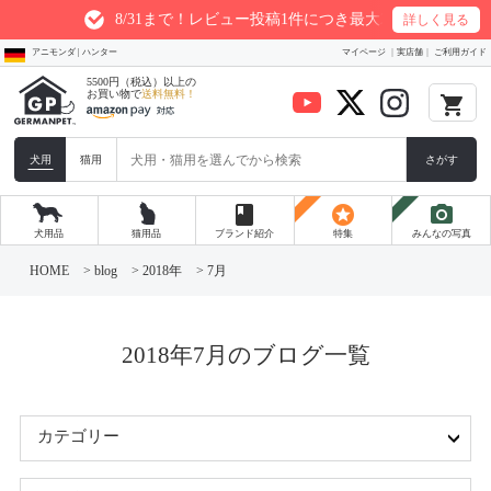
8/31まで！レビュー投稿1件につき最大200ptプレゼント
詳しく見る
アニモンダ | ハンター
マイページ
実店舗
ご利用ガイド
5500円（税込）以上の
お買い物で
送料無料！
local_grocery_store
犬用
猫用
さがす
book
stars
photo_camera
犬用品
猫用品
ブランド紹介
特集
みんなの写真
コ
ン
HOME
>
blog
>
2018年
>
7月
テ
ン
ツ
へ
ス
2018年7月のブログ一覧
キ
ッ
プ
カテゴリー