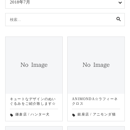
2018年7月
検
索:
キュートなデザインのぬい
ANIMONDA☆ラフィーネ
ぐるみをご紹介致します☆
クロス
鎌倉店
/
ハンター犬
銀座店
/
アニモンダ猫
local_offer
local_offer