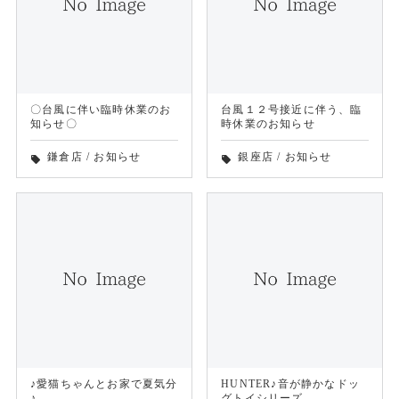
〇台風に伴い臨時休業のお
台風１２号接近に伴う、臨
知らせ〇
時休業のお知らせ
鎌倉店
/
お知らせ
銀座店
/
お知らせ
local_offer
local_offer
♪愛猫ちゃんとお家で夏気分
HUNTER♪音が静かなドッ
♪
グトイシリーズ