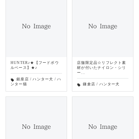
HUNTER♪★【フードボウ
店舗限定品☆リフレクト素
ルベース】★♪
材が付いたナイロン・シリ
ー...
銀座店
/
ハンター犬
/
ハ
local_offer
ンター猫
鎌倉店
/
ハンター犬
local_offer