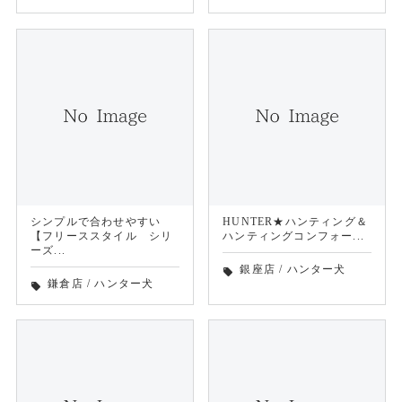
シンプルで合わせやすい
HUNTER★ハンティング＆
【フリーススタイル シリ
ハンティングコンフォー...
ーズ...
銀座店
/
ハンター犬
local_offer
鎌倉店
/
ハンター犬
local_offer