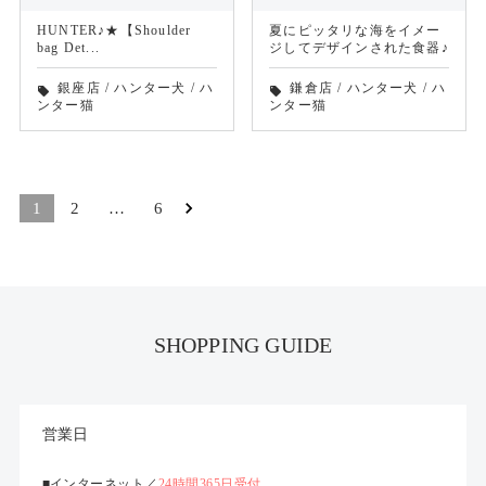
HUNTER♪★【Shoulder
夏にピッタリな海をイメー
bag Det...
ジしてデザインされた食器♪
銀座店
/
ハンター犬
/
ハ
鎌倉店
/
ハンター犬
/
ハ
local_offer
local_offer
ンター猫
ンター猫
1
2
…
6
SHOPPING GUIDE
営業日
■インターネット／
24時間365日受付