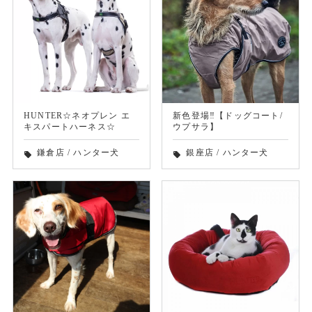
HUNTER☆ネオプレン エ
新色登場‼︎【ドッグコート/
キスパートハーネス☆
ウプサラ】
鎌倉店
/
ハンター犬
銀座店
/
ハンター犬
local_offer
local_offer