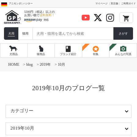
アニモンダ | ハンター
マイページ
実店舗
ご利用ガイド
5500円（税込）以上の
お買い物で
送料無料！
local_grocery_store
犬用
猫用
さがす
book
stars
photo_camera
犬用品
猫用品
ブランド紹介
特集
みんなの写真
コ
ン
HOME
>
blog
>
2019年
>
10月
テ
ン
ツ
へ
ス
2019年10月のブログ一覧
キ
ッ
プ
カテゴリー
2019年10月