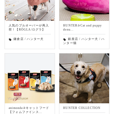
人気のプルオーバーが再入
HUNTER✰Cat and puppy
荷！【RÖGLA/ログラ】
donu...
鎌倉店
/
ハンター犬
銀座店
/
ハンター犬
/
ハ
local_offer
local_offer
ンター猫
animonda✰キャットフード
HUNTER COLLECTION
【フォムファインス...