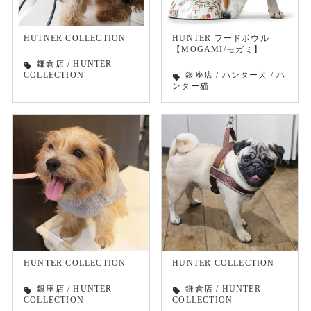
HUTNER COLLECTION
HUNTER フードボウル
【MOGAMI/モガミ】
鎌倉店
/
HUNTER
local_offer
COLLECTION
銀座店
/
ハンター犬
/
ハ
local_offer
ンター猫
HUNTER COLLECTION
HUNTER COLLECTION
銀座店
/
HUNTER
鎌倉店
/
HUNTER
local_offer
local_offer
COLLECTION
COLLECTION