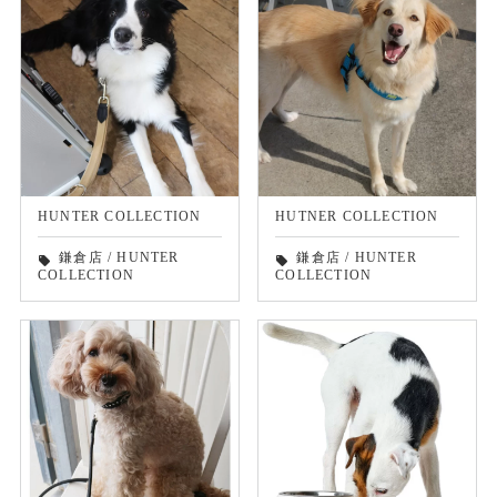
HUNTER COLLECTION
HUTNER COLLECTION
鎌倉店
/
HUNTER
鎌倉店
/
HUNTER
local_offer
local_offer
COLLECTION
COLLECTION