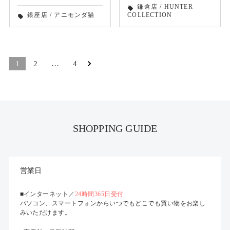
鎌倉店
/
HUNTER
local_offer
銀座店
/
アニモンダ猫
COLLECTION
local_offer
1
2
…
4
SHOPPING GUIDE
営業日
■インターネット／
24時間365日受付
パソコン、スマートフォンからいつでもどこでも買い物をお楽し
みいただけます。