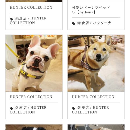
HUNTER COLLECTION
可愛いドーナツベッド
♡【by laura】
鎌倉店
/
HUNTER
local_offer
COLLECTION
鎌倉店
/
ハンター犬
local_offer
HUNTER COLLECTION
HUNTER COLLECTION
銀座店
/
HUNTER
銀座店
/
HUNTER
local_offer
local_offer
COLLECTION
COLLECTION