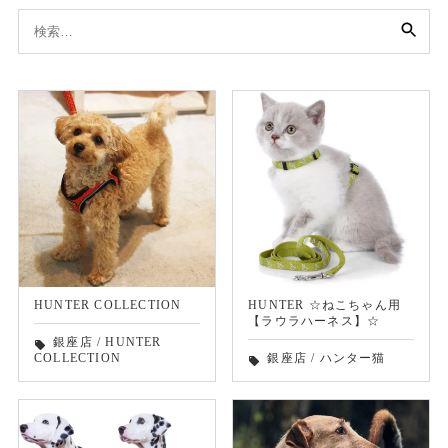
検
索:
HUNTER COLLECTION
HUNTER ☆ねこちゃん用
【ラウラハーネス】☆
銀座店
/
HUNTER
local_offer
COLLECTION
銀座店
/
ハンター猫
local_offer