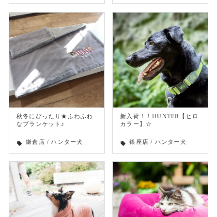
秋冬にぴったり★ふわふわ
新入荷！！HUNTER【ヒロ
なブランケット♪
カラー】☆
鎌倉店
/
ハンター犬
銀座店
/
ハンター犬
local_offer
local_offer