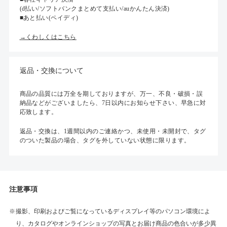
(d払い/ソフトバンクまとめて支払い/auかんたん決済)
■あと払い(ペイディ)
→くわしくはこちら
返品・交換について
商品の品質には万全を期しておりますが、万一、不良・破損・誤
納品などがございましたら、7日以内にお知らせ下さい、早急に対
応致します。
返品・交換は、1週間以内のご連絡かつ、未使用・未開封で、タグ
のついた製品の場合、タグを外していない状態に限ります。
注意事項
撮影、印刷およびご覧になっているディスプレイ等のパソコン環境によ
り、カタログやオンラインショップの写真とお届け商品の色合いが多少異