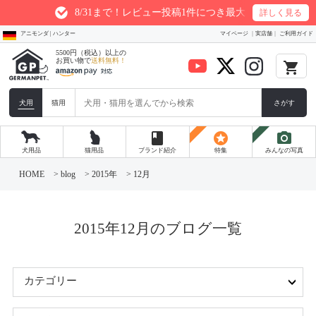
8/31まで！レビュー投稿1件につき最大200ptプレゼント
詳しく見る
アニモンダ | ハンター
マイページ
実店舗
ご利用ガイド
5500円（税込）以上の
お買い物で
送料無料！
local_grocery_store
犬用
猫用
さがす
book
stars
photo_camera
犬用品
猫用品
ブランド紹介
特集
みんなの写真
コ
ン
HOME
>
blog
>
2015年
>
12月
テ
ン
ツ
へ
ス
2015年12月のブログ一覧
キ
ッ
プ
カテゴリー