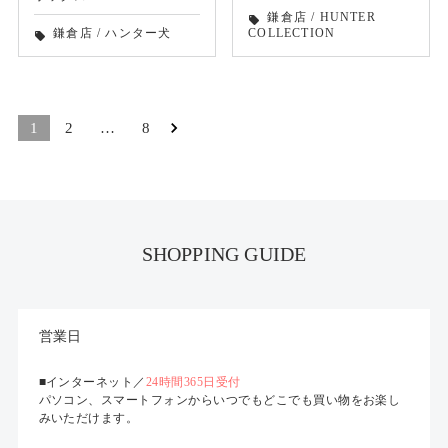
鎌倉店
/
HUNTER
local_offer
鎌倉店
/
ハンター犬
COLLECTION
local_offer
1
2
…
8
SHOPPING GUIDE
営業日
■インターネット／
24時間365日受付
パソコン、スマートフォンからいつでもどこでも買い物をお楽し
みいただけます。