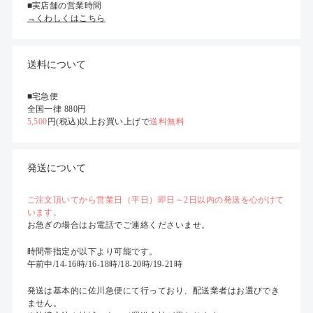
■実店舗の営業時間
→くわしくはこちら
送料について
■宅急便
全国一律 880円
5,500
円(税込)以上お買い上げで
送料無料
発送について
ご注文頂いてから営業日（平日）即日～2日以内の発送を心がけて
います。
お急ぎの場合はお電話でご連絡くださいませ。
時間帯指定が以下より可能です。
午前中/14-16時/16-18時/18-20時/19-21時
発送は基本的に佐川急便にて行っており、配送業者はお選びでき
ません。