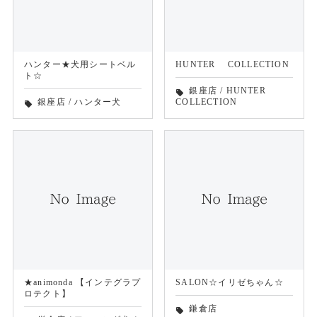
ハンター★犬用シートベル
HUNTER COLLECTION
ト☆
銀座店
/
HUNTER
local_offer
銀座店
/
ハンター犬
COLLECTION
local_offer
★animonda 【インテグラプ
SALON☆イリゼちゃん☆
ロテクト】
鎌倉店
local_offer