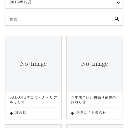
2015年12月
検
索:
SALON☆デコラくん・リア
☆年末年始と初売り福袋の
ルくん☆
お知らせ
鎌倉店
鎌倉店
/
お知らせ
local_offer
local_offer