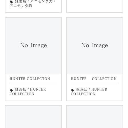
鎌倉店
/
アニモンダ犬
/
local_offer
アニモンダ猫
HUNTER COLLECTON
HUNTER COLLECTION
鎌倉店
/
HUNTER
銀座店
/
HUNTER
local_offer
local_offer
COLLECTION
COLLECTION