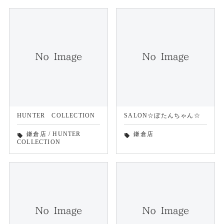
HUNTER COLLECTION
SALON☆ぼたんちゃん☆
鎌倉店
/
HUNTER
鎌倉店
local_offer
local_offer
COLLECTION