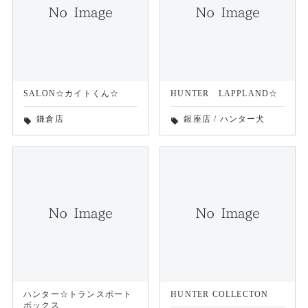
SALON☆カイトくん☆
HUNTER LAPPLAND☆
鎌倉店
銀座店
/
ハンター犬
local_offer
local_offer
ハンター☆トランスポート
HUNTER COLLECTON
ボックス