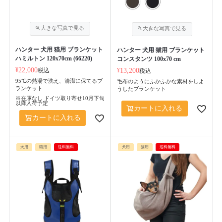
ハンター 犬用 猫用 ブランケット
ハンター 犬用 猫用 ブランケット
ハミルトン 120x70cm (66220)
コンスタンツ 100x70 cm
¥
22,000
税込
¥
13,200
税込
95℃の熱湯で洗え、清潔に保てるブ
毛布のようにふかふかな素材をしよ
ランケット
うしたブランケット
※在庫なし ドイツ取り寄せ10月下旬
以降入荷予定
カートに入れる
カートに入れる
犬用
猫用
送料無料
犬用
猫用
送料無料