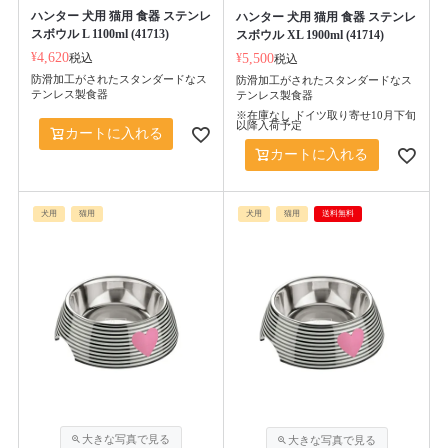
ハンター 犬用 猫用 食器 ステンレ
ハンター 犬用 猫用 食器 ステンレ
スボウル L 1100ml (41713)
スボウル XL 1900ml (41714)
¥
4,620
税込
¥
5,500
税込
防滑加工がされたスタンダードなス
防滑加工がされたスタンダードなス
テンレス製食器
テンレス製食器
※在庫なし ドイツ取り寄せ10月下旬
以降入荷予定
カートに入れる
カートに入れる
犬用
猫用
犬用
猫用
送料無料