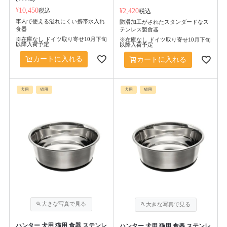
¥
10,450
税込
¥
2,420
税込
車内で使える溢れにくい携帯水入れ
防滑加工がされたスタンダードなス
食器
テンレス製食器
※在庫なし ドイツ取り寄せ10月下旬
※在庫なし ドイツ取り寄せ10月下旬
以降入荷予定
以降入荷予定
カートに入れる
カートに入れる
犬用
猫用
犬用
猫用
ハンター 犬用 猫用 食器 ステンレ
ハンター 犬用 猫用 食器 ステンレ