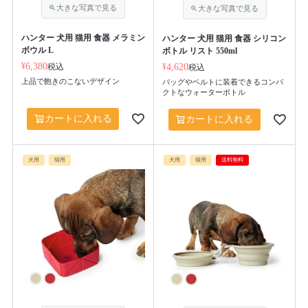
ハンター 犬用 猫用 食器 メラミン
ハンター 犬用 猫用 食器 シリコン
ボウル L
ボトル リスト 550ml
¥
6,380
税込
¥
4,620
税込
上品で飽きのこないデザイン
バッグやベルトに装着できるコンパ
クトなウォーターボトル
カートに入れる
カートに入れる
犬用
猫用
犬用
猫用
送料無料