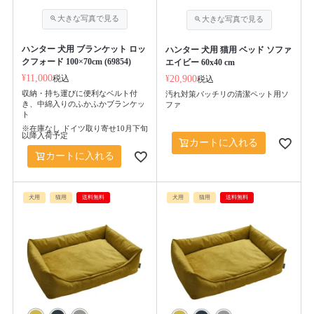
ハンター 犬用 ブランケット ロッ
ハンター 犬用 猫用 ベッド ソファ
クフォード 100×70cm (69854)
エイビー 60x40 cm
¥
11,000
税込
¥
20,900
税込
収納・持ち運びに便利なベルト付
汚れ対策バッチリの清潔ペット用ソ
き、中綿入りのふかふかブランケッ
ファ
ト
※在庫なし ドイツ取り寄せ10月下旬
以降入荷予定
カートに入れる
カートに入れる
犬用
猫用
送料無料
犬用
猫用
送料無料