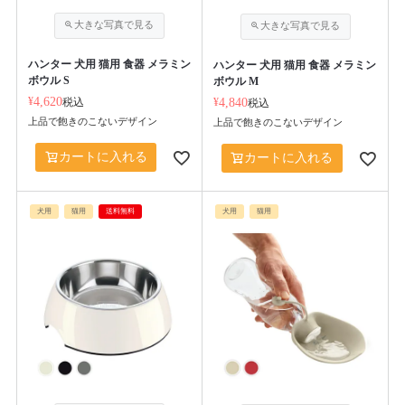
ハンター 犬用 猫用 食器 メラミン
ハンター 犬用 猫用 食器 メラミン
ボウル S
ボウル M
¥
4,620
税込
¥
4,840
税込
上品で飽きのこないデザイン
上品で飽きのこないデザイン
カートに入れる
カートに入れる
犬用
猫用
送料無料
犬用
猫用