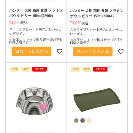
ハンター 犬用 猫用 食器 メラミン
ハンター 犬用 猫用 食器 メラミン
ボウル ビリー 160ml(68660)
ボウル ビリー 350ml(68661)
¥
4,950
税込
¥
6,050
税込
ストライプとハート柄のかわいらし
ストライプとハート柄のかわいらし
いデザイン
いデザイン
※在庫なし ドイツ取り寄せ10月下旬
※在庫なし ドイツ取り寄せ10月下旬
以降入荷予定
以降入荷予定
カートに入れる
カートに入れる
犬用
猫用
送料無料
犬用
猫用
送料無料