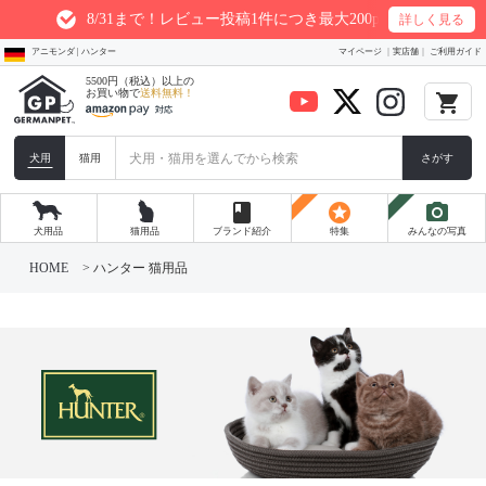
8/31まで！レビュー投稿1件につき最大200ptプレゼント
詳しく見る
アニモンダ | ハンター
マイページ
実店舗
ご利用ガイド
5500円（税込）以上の
お買い物で
送料無料！
local_grocery_store
犬用
猫用
さがす
book
stars
photo_camera
犬用品
猫用品
ブランド紹介
特集
みんなの写真
HOME
ハンター 猫用品