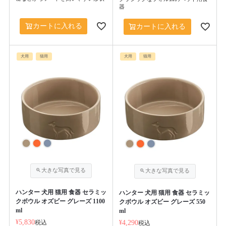
器
カートに入れる
カートに入れる
犬用
猫用
犬用
猫用
ハンター 犬用 猫用 食器 セラミッ
ハンター 犬用 猫用 食器 セラミッ
クボウル オズビー グレーズ 1100
クボウル オズビー グレーズ 550
ml
ml
¥
5,830
税込
¥
4,290
税込