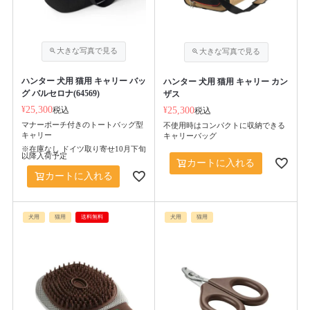
ハンター 犬用 猫用 キャリー バッ
ハンター 犬用 猫用 キャリー カン
グ バルセロナ(64569)
ザス
¥
25,300
税込
¥
25,300
税込
マナーポーチ付きのトートバッグ型
不使用時はコンパクトに収納できる
キャリー
キャリーバッグ
※在庫なし ドイツ取り寄せ10月下旬
以降入荷予定
カートに入れる
カートに入れる
犬用
猫用
送料無料
犬用
猫用