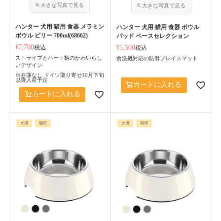
ハンター 犬用 猫用 食器 メラミン
ハンター 犬用 猫用 食器 ボウル
ボウル ビリー 700ml(68662)
パッド ベースセレクション
¥
7,700
税込
¥
5,500
税込
ストライプとハート柄のかわいらし
食洗機対応の防滑プレイスマット
いデザイン
※在庫なし ドイツ取り寄せ10月下旬
以降入荷予定
カートに入れる
カートに入れる
犬用
猫用
犬用
猫用