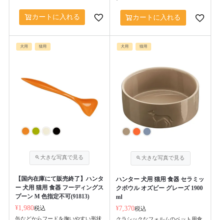
カートに入れる
カートに入れる
犬用
猫用
犬用
猫用
【国内在庫にて販売終了】ハンタ
ハンター 犬用 猫用 食器 セラミッ
ー 犬用 猫用 食器 フーディングス
クボウル オズビー グレーズ 1900
プーン M 色指定不可(91813)
ml
¥
1,980
税込
¥
7,370
税込
缶などからフードを掬いやすい形状
クラシックなフォルムのペット用食