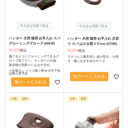
ハンター 犬用 猫用 お手入れ スパ
ハンター 犬用 猫用 お手入れ 爪切
グルーミンググローブ (66838)
り スパ はさみ型 S 9.5cm (65586)
¥
6,050
税込
¥
4,070
税込
撫でるようにグルーミングできるグ
ステンレス製爪切り 超小型犬・小型
ローブ型ブラシ。マッサージの他、
犬・猫におすすめのサイズ
家具類の毛取りにもおすすめ。
※在庫なし ドイツ取り寄せ10月下旬
以降入荷予定
カートに入れる
カートに入れる
犬用
猫用
犬用
猫用