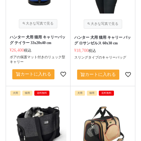
ハンター 犬用 猫用 キャリーバッ
ハンター 犬用 猫用 キャリー バッ
グ テイラー 33x20x40 cm
グ ロサンゼルス 60x30 cm
¥
26,400
税込
¥
18,700
税込
ボアの保護マット付きのリュック型
スリングタイプのキャリーバッグ
キャリー
カートに入れる
カートに入れる
犬用
猫用
送料無料
犬用
猫用
送料無料