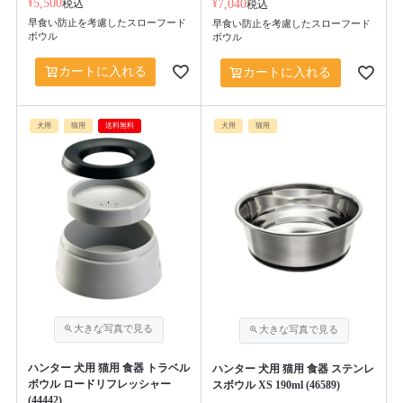
¥
5,500
税込
¥
7,040
税込
早食い防止を考慮したスローフード
早食い防止を考慮したスローフード
ボウル
ボウル
カートに入れる
カートに入れる
犬用
猫用
送料無料
犬用
猫用
ハンター 犬用 猫用 食器 トラベル
ハンター 犬用 猫用 食器 ステンレ
ボウル ロードリフレッシャー
スボウル XS 190ml (46589)
(44442)