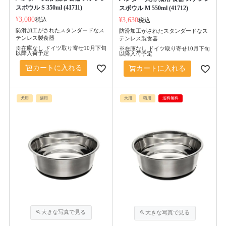
スボウル S 350ml (41711)
スボウル M 550ml (41712)
¥
3,080
税込
¥
3,630
税込
防滑加工がされたスタンダードなス
防滑加工がされたスタンダードなス
テンレス製食器
テンレス製食器
※在庫なし ドイツ取り寄せ10月下旬
※在庫なし ドイツ取り寄せ10月下旬
以降入荷予定
以降入荷予定
カートに入れる
カートに入れる
犬用
猫用
犬用
猫用
送料無料