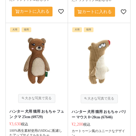
カートに入れる
カートに入れる
犬用
猫用
犬用
猫用
ハンター 犬用 猫用 おもちゃ フュ
ハンター 犬用 猫用 おもちゃ バリ
ン クマ 25cm (69729)
ー マウス 8×20cm (67646)
¥
3,630
税込
¥
2,200
税込
100%再生素材使用のSDGsに配慮し
カートゥーン風のユニークなデザイ
たアップサイクルおもちゃ
ン