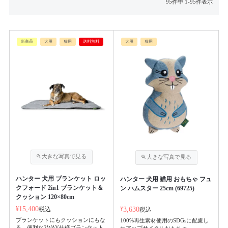
95
件中
1
-
95
件表示
新商品
犬用
猫用
送料無料
犬用
猫用
ハンター 犬用 ブランケット ロッ
ハンター 犬用 猫用 おもちゃ フュ
クフォード 2in1 ブランケット＆
ン ハムスター 25cm (69725)
クッション 120×80cm
¥
15,400
税込
¥
3,630
税込
ブランケットにもクッションにもな
100%再生素材使用のSDGsに配慮し
る、便利な2WAY仕様ブランケット