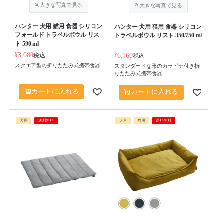
ハンター 犬用 猫用 食器 シリコン
ハンター 犬用 猫用 食器 シリコン
フォールド トラベルボウル リス
トラベルボウル リスト 350/750 ml
ト 590 ml
¥
3,080
税込
¥
6,160
税込
スクエア型の折りたたみ式携帯食器
スタンダードな形のカラビナ付き折
りたたみ式携帯食器
カートに入れる
カートに入れる
犬用
送料無料
犬用
猫用
送料無料