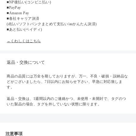
■NP後払い(コンビニ払い)
■PayPay
■Amazon Pay
■各社キャリア決済
(d払い/ソフトバンクまとめて支払い/auかんたん決済)
■あと払い(ペイディ)
→くわしくはこちら
返品・交換について
商品の品質には万全を期しておりますが、万一、不良・破損・誤納品な
どがございましたら、7日以内にお知らせ下さい、早急に対応致しま
す。
返品・交換は、1週間以内のご連絡かつ、未使用・未開封で、タグのつ
いた製品の場合、タグを外していない状態に限ります。
注意事項