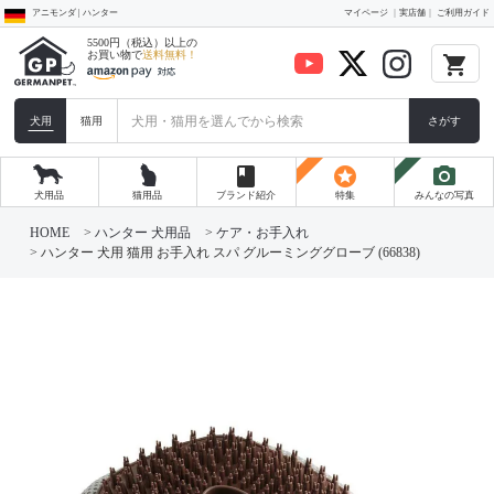
アニモンダ | ハンター
マイページ
実店舗
ご利用ガイド
5500円（税込）以上の
お買い物で
送料無料！
local_grocery_store
犬用
猫用
さがす
book
stars
photo_camera
犬用品
猫用品
ブランド紹介
特集
みんなの写真
HOME
ハンター 犬用品
ケア・お手入れ
ハンター 犬用 猫用 お手入れ スパ グルーミンググローブ (66838)