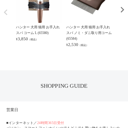
ハンター 犬用 猫用 お手入れ
ハンター 犬用 猫用 お手入れ
ハンタ
スパ コーム L (65580)
スパ ノミ・ダニ取り用コーム
チ スナ
3,850
(65584)
4,84
¥
¥
（税込）
2,530
¥
（税込）
SHOPPING GUIDE
営業日
■インターネット／
24時間365日受付
パソコン、スマートフォンからいつでもどこでも買い物をお楽しみいた