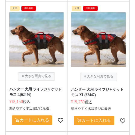
犬用
送料無料
犬用
送料無料
ハンター 犬用 ライフジャケット
ハンター 犬用 ライフジャケット
モス L(62446)
モス XL(62447)
¥
18,150
税込
¥
19,250
税込
動きやすく水辺遊びに最適
動きやすく水辺遊びに最適
カートに入れる
カートに入れる