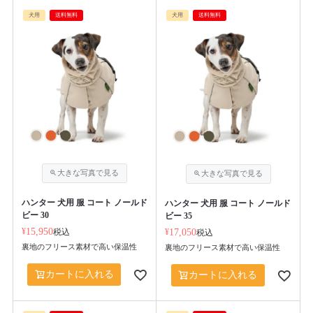
犬用
送料無料
犬用
送料無料
ハンター 犬用 服 コート ノールド
ハンター 犬用 服 コート ノールド
ビー 30
ビー 35
¥
15,950
税込
¥
17,050
税込
裏地のフリース素材で高い保温性
裏地のフリース素材で高い保温性
カートに入れる
カートに入れる