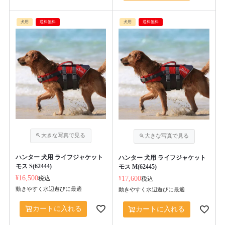
犬用
送料無料
犬用
送料無料
ハンター 犬用 ライフジャケット
ハンター 犬用 ライフジャケット
モス S(62444)
モス M(62445)
¥
16,500
税込
¥
17,600
税込
動きやすく水辺遊びに最適
動きやすく水辺遊びに最適
カートに入れる
カートに入れる