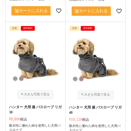
カートに入れる
カートに入れる
犬用
送料無料
犬用
送料無料
ハンター 犬用 服 バスローブ リガ
ハンター 犬用 服 バスローブ リガ
30
40
¥
8,800
税込
¥
10,120
税込
吸水性に優れた綿を使用した犬用バ
吸水性に優れた綿を使用した犬用バ
スローブ
スローブ