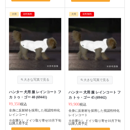
犬用
送料無料
犬用
送料無料
ハンター 犬用 服 レインコート フ
ハンター 犬用 服 レインコート フ
カ トゥ・ゴー 40 (69441)
カ トゥ・ゴー 45 (69442)
¥
9,350
税込
¥
9,900
税込
全身に反射材を採用した視認性特化
全身に反射材を採用した視認性特化
レインコート
レインコート
※在庫なし ドイツ取り寄せ10月下旬
※在庫なし ドイツ取り寄せ10月下旬
以降入荷予定
以降入荷予定