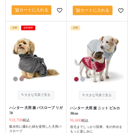
カートに入れる
カートに入れる
犬用
送料無料
犬用
ハンター 犬用 服 バスローブ リガ
ハンター 犬用 服 ニット ビルカ
70
30cm
¥
18,700
税込
¥
6,600
税込
吸水性に優れた綿を使用した犬用バ
首元までしっかり防寒、冬の外出を
スローブ
もっと楽しみに