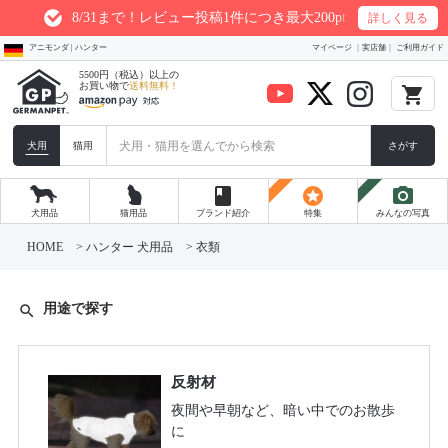
/31まで！レビュー投稿1件につき最大200ptプレゼント
詳しく見る
アニモンダ | ハンター
マイページ
実店舗
ご利用ガイド
5500円（税込）以上の
お買い物で
送料無料！
local_grocery_store
犬用
猫用
さがす
book
stars
photo_camera
犬用品
猫用品
ブランド紹介
特集
みんなの写真
HOME
ハンター 犬用品
衣類
用途で探す
search
反射材
夜間や早朝など、暗い中でのお散歩
に