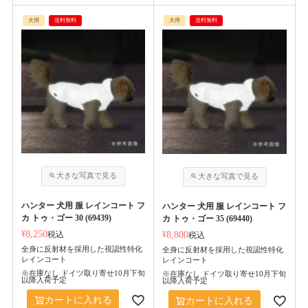
犬用
送料無料
犬用
送料無料
ハンター 犬用 服 レインコート フ
ハンター 犬用 服 レインコート フ
カ トゥ・ゴー 30 (69439)
カ トゥ・ゴー 35 (69440)
¥
8,250
税込
¥
8,800
税込
全身に反射材を採用した視認性特化
全身に反射材を採用した視認性特化
レインコート
レインコート
※在庫なし ドイツ取り寄せ10月下旬
※在庫なし ドイツ取り寄せ10月下旬
以降入荷予定
以降入荷予定
カートに入れる
カートに入れる