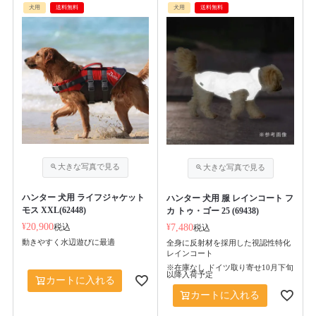
犬用
送料無料
犬用
送料無料
ハンター 犬用 ライフジャケット
ハンター 犬用 服 レインコート フ
モス XXL(62448)
カ トゥ・ゴー 25 (69438)
¥
20,900
税込
¥
7,480
税込
動きやすく水辺遊びに最適
全身に反射材を採用した視認性特化
レインコート
※在庫なし ドイツ取り寄せ10月下旬
以降入荷予定
カートに入れる
カートに入れる