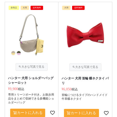
新商品
犬用
送料無料
犬用
送料無料
ハンター 犬用 ショルダーバッグ
ハンター 犬用 首輪 蝶ネクタイ パ
シャーロット
リ
¥
9,900
税込
¥
6,050
税込
専用トリーツポーチ付き。お散歩用
首輪につけるタイプのハンドメイド
品をまとめて収納できる多機能ショ
牛革蝶ネクタイ
ルダーバッグ
カートに入れる
カートに入れる