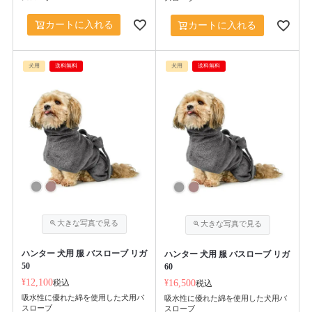
カートに入れる
カートに入れる
犬用
送料無料
犬用
送料無料
ハンター 犬用 服 バスローブ リガ
ハンター 犬用 服 バスローブ リガ
50
60
¥
12,100
税込
¥
16,500
税込
吸水性に優れた綿を使用した犬用バ
吸水性に優れた綿を使用した犬用バ
スローブ
スローブ