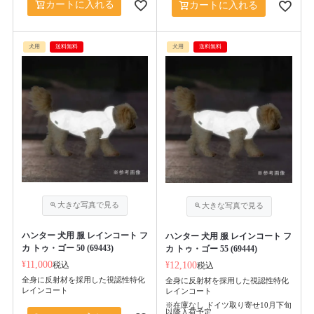
カートに入れる
カートに入れる
犬用
送料無料
犬用
送料無料
ハンター 犬用 服 レインコート フ
ハンター 犬用 服 レインコート フ
カ トゥ・ゴー 50 (69443)
カ トゥ・ゴー 55 (69444)
¥
11,000
税込
¥
12,100
税込
全身に反射材を採用した視認性特化
全身に反射材を採用した視認性特化
レインコート
レインコート
※在庫なし ドイツ取り寄せ10月下旬
以降入荷予定