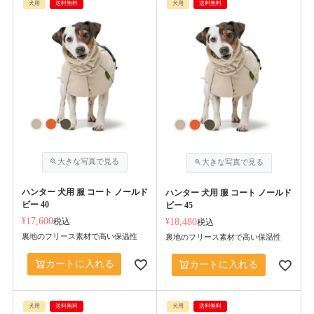
犬用
送料無料
犬用
送料無料
ハンター 犬用 服 コート ノールド
ハンター 犬用 服 コート ノールド
ビー 40
ビー 45
¥
17,600
税込
¥
18,480
税込
裏地のフリース素材で高い保温性
裏地のフリース素材で高い保温性
カートに入れる
カートに入れる
犬用
送料無料
犬用
送料無料