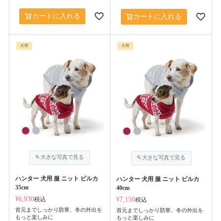
カートに入れる
カートに入れる
犬用
犬用
ハンター 犬用 服 ニット ビルカ
ハンター 犬用 服 ニット ビルカ
35cm
40cm
¥
6,930
税込
¥
7,150
税込
首元までしっかり防寒、冬の外出を
首元までしっかり防寒、冬の外出を
もっと楽しみに
もっと楽しみに