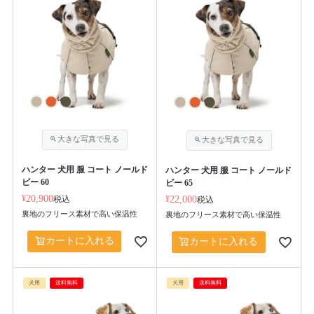
ハンター 犬用 服 コート ノールド
ハンター 犬用 服 コート ノールド
ビー 60
ビー 65
¥
20,900
税込
¥
22,000
税込
裏地のフリース素材で高い保温性
裏地のフリース素材で高い保温性
カートに入れる
カートに入れる
犬用
送料無料
犬用
送料無料