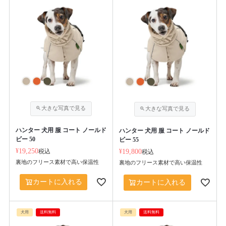
ハンター 犬用 服 コート ノールド
ハンター 犬用 服 コート ノールド
ビー 50
ビー 55
¥
19,250
税込
¥
19,800
税込
裏地のフリース素材で高い保温性
裏地のフリース素材で高い保温性
カートに入れる
カートに入れる
犬用
送料無料
犬用
送料無料