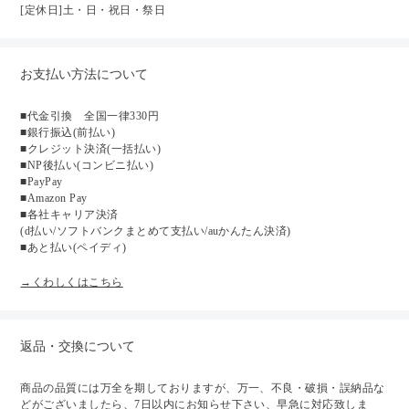
[定休日]土・日・祝日・祭日
お支払い方法について
■代金引換 全国一律330円
■銀行振込(前払い)
■クレジット決済(一括払い)
■NP後払い(コンビニ払い)
■PayPay
■Amazon Pay
■各社キャリア決済
(d払い/ソフトバンクまとめて支払い/auかんたん決済)
■あと払い(ペイディ)
→くわしくはこちら
返品・交換について
商品の品質には万全を期しておりますが、万一、不良・破損・誤納品な
どがございましたら、7日以内にお知らせ下さい、早急に対応致しま