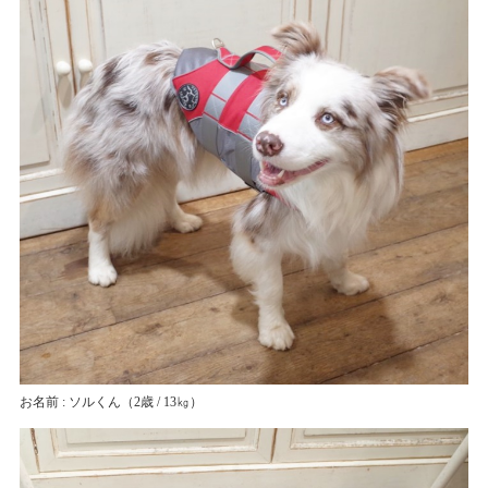
お名前 : ソルくん
（2歳 / 13㎏）