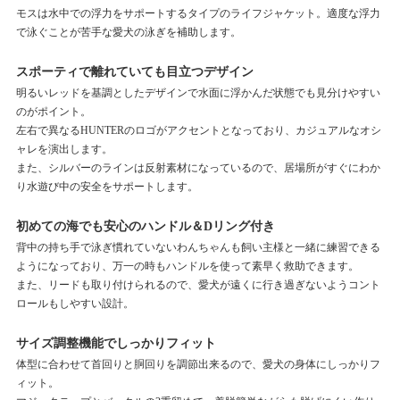
モスは水中での浮力をサポートするタイプのライフジャケット。適度な浮力
で泳ぐことが苦手な愛犬の泳ぎを補助します。
スポーティで離れていても目立つデザイン
明るいレッドを基調としたデザインで水面に浮かんだ状態でも見分けやすい
のがポイント。
左右で異なるHUNTERのロゴがアクセントとなっており、カジュアルなオシ
ャレを演出します。
また、シルバーのラインは反射素材になっているので、居場所がすぐにわか
り水遊び中の安全をサポートします。
初めての海でも安心のハンドル＆Dリング付き
背中の持ち手で泳ぎ慣れていないわんちゃんも飼い主様と一緒に練習できる
ようになっており、万一の時もハンドルを使って素早く救助できます。
また、リードも取り付けられるので、愛犬が遠くに行き過ぎないようコント
ロールもしやすい設計。
サイズ調整機能でしっかりフィット
体型に合わせて首回りと胴回りを調節出来るので、愛犬の身体にしっかりフ
ィット。