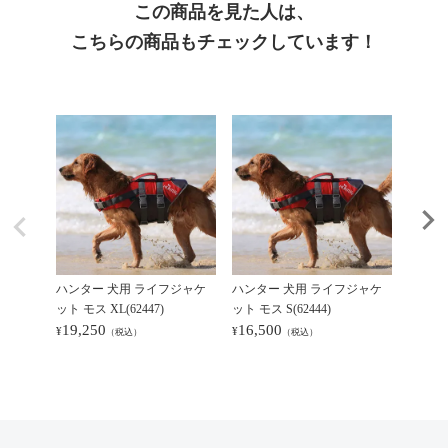
この商品を見た人は、
こちらの商品もチェックしています！
ハンター 犬用 ライフジャケ
ハンター 犬用 ライフジャケ
ハンタ
ット モス XL(62447)
ット モス S(62444)
ット モス
19,250
16,500
17,6
¥
¥
¥
（税込）
（税込）