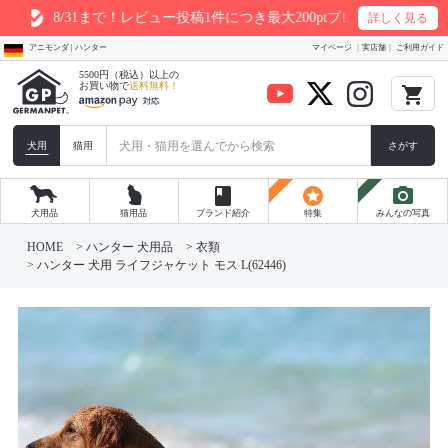
1まで！レビュー投稿1件につき最大200ptプレゼント
詳しく見る
アニモンダ | ハンター
マイページ
実店舗
ご利用ガイド
5500円（税込）以上の
お買い物で
送料無料！
local_grocery_store
犬用
猫用
さがす
book
stars
photo_camera
犬用品
猫用品
ブランド紹介
特集
みんなの写真
HOME
ハンター 犬用品
衣類
ハンター 犬用 ライフジャケット モス L(62446)