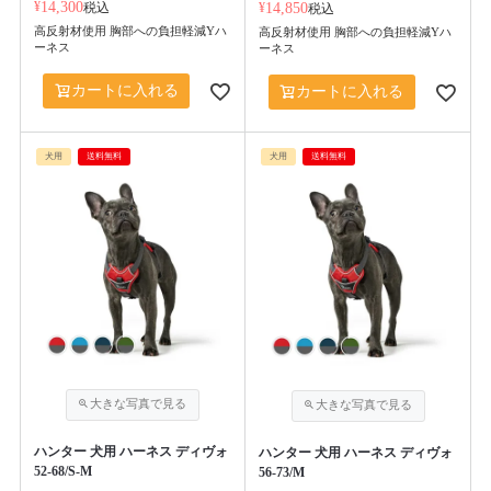
¥
14,300
税込
¥
14,850
税込
高反射材使用 胸部への負担軽減Yハ
高反射材使用 胸部への負担軽減Yハ
ーネス
ーネス
カートに入れる
カートに入れる
犬用
送料無料
犬用
送料無料
ハンター 犬用 ハーネス ディヴォ
ハンター 犬用 ハーネス ディヴォ
52-68/S-M
56-73/M