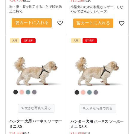
24,750
税込
¥
13,200
税込
胸・胴・腹を固定することで脱走防
小型犬のための特別なレザー。しな
止に特化
やかで柔らかいシリーズ
カートに入れる
カートに入れる
犬用
送料無料
犬用
送料無料
ハンター 犬用 ハーネス ソーホー
ハンター 犬用 ハーネス ソーホー
ミニ XS
ミニ XS-S
¥
14,300
税込
¥
14,850