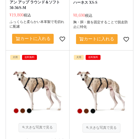
アン アップ ラウンド＆ソフト
ハーネス XS-S
50-56/S-M
¥
19,800
税込
¥
8,690
税込
ふっくらと柔らかい本革製で毛切れ
胸・胴・腹を固定することで脱走防
に配慮
止に特化
カートに入れる
カートに入れる
犬用
送料無料
犬用
送料無料