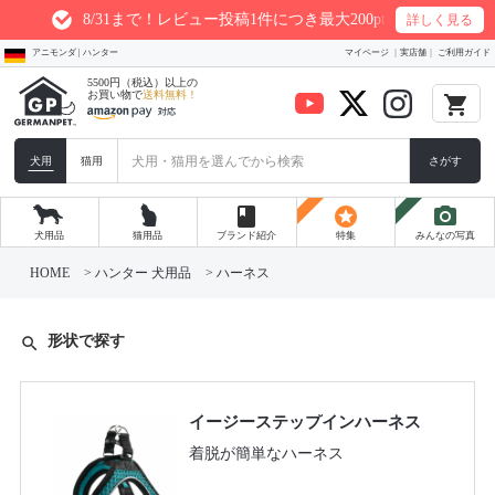
8/31まで！レビュー投稿1件につき最大200ptプレゼント
詳しく見る
アニモンダ | ハンター
マイページ
実店舗
ご利用ガイド
5500円（税込）以上の
お買い物で
送料無料！
local_grocery_store
犬用
猫用
さがす
book
stars
photo_camera
犬用品
猫用品
ブランド紹介
特集
みんなの写真
HOME
ハンター 犬用品
ハーネス
形状で探す
search
イージーステップインハーネス
着脱が簡単なハーネス