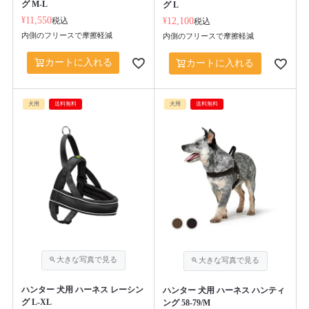
グ M-L
グ L
¥
11,550
税込
¥
12,100
税込
内側のフリースで摩擦軽減
内側のフリースで摩擦軽減
カートに入れる
カートに入れる
犬用
送料無料
犬用
送料無料
ハンター 犬用 ハーネス レーシン
ハンター 犬用 ハーネス ハンティ
グ L-XL
ング 58-79/M