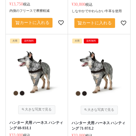
¥
13,750
税込
¥
30,800
税込
内側のフリースで摩擦軽減
しなやかでやわらかい牛革を使用
カートに入れる
カートに入れる
犬用
送料無料
犬用
送料無料
ハンター 犬用 ハーネス ハンティ
ハンター 犬用 ハーネス ハンティ
ング 69-93/L1
ング 71-97/L2
¥
33,000
税込
¥
33,000
税込