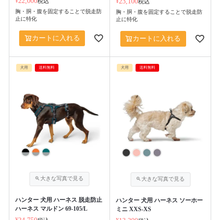
¥
22,000
税込
¥
23,100
税込
胸・胴・腹を固定することで脱走防
胸・胴・腹を固定することで脱走防
止に特化
止に特化
カートに入れる
カートに入れる
犬用
送料無料
犬用
送料無料
ハンター 犬用 ハーネス 脱走防止
ハンター 犬用 ハーネス ソーホー
ハーネス マルドン 69-105/L
ミニ XXS-XS
¥