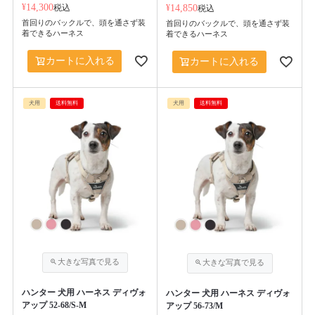
¥
14,300
税込
¥
14,850
税込
首回りのバックルで、頭を通さず装
首回りのバックルで、頭を通さず装
着できるハーネス
着できるハーネス
カートに入れる
カートに入れる
犬用
送料無料
犬用
送料無料
ハンター 犬用 ハーネス ディヴォ
ハンター 犬用 ハーネス ディヴォ
アップ 52-68/S-M
アップ 56-73/M