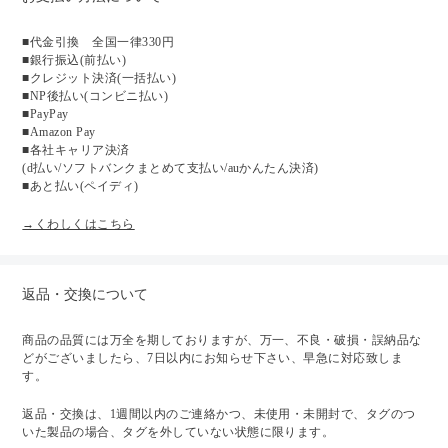
■代金引換 全国一律330円
■銀行振込(前払い)
■クレジット決済(一括払い)
■NP後払い(コンビニ払い)
■PayPay
■Amazon Pay
■各社キャリア決済
(d払い/ソフトバンクまとめて支払い/auかんたん決済)
■あと払い(ペイディ)
→くわしくはこちら
返品・交換について
商品の品質には万全を期しておりますが、万一、不良・破損・誤納品な
どがございましたら、7日以内にお知らせ下さい、早急に対応致しま
す。
返品・交換は、1週間以内のご連絡かつ、未使用・未開封で、タグのつ
いた製品の場合、タグを外していない状態に限ります。