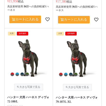
¥
15,950
税込
¥
17,380
税込
高反射材使用 胸部への負担軽減Yハ
高反射材使用 胸部への負担軽減Yハ
ーネス
ーネス
カートに入れる
カートに入れる
犬用
送料無料
犬用
送料無料
ハンター 犬用 ハーネス ディヴォ
ハンター 犬用 ハーネス ディヴォ
72-100/L
79-107/L-XL