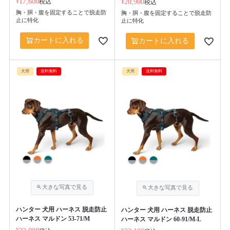
¥
17,600
税込
¥
20,900
税込
胸・胴・腹を固定することで脱走防
胸・胴・腹を固定することで脱走防
止に特化
止に特化
カートに入れる
カートに入れる
犬用
送料無料
犬用
送料無料
ハンター 犬用 ハーネス 脱走防止
ハンター 犬用 ハーネス 脱走防止
ハーネス マルドン 53-71/M
ハーネス マルドン 60-91/M-L