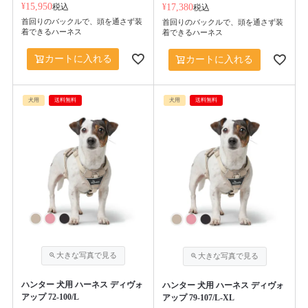
¥
15,950
税込
¥
17,380
税込
首回りのバックルで、頭を通さず装
首回りのバックルで、頭を通さず装
着できるハーネス
着できるハーネス
カートに入れる
カートに入れる
犬用
送料無料
犬用
送料無料
ハンター 犬用 ハーネス ディヴォ
ハンター 犬用 ハーネス ディヴォ
アップ 72-100/L
アップ 79-107/L-XL