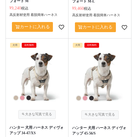
フォート M
フォート M-L
¥
9,240
税込
¥
9,460
税込
高反射材使用 着脱簡単ハーネス
高反射材使用 着脱簡単ハーネス
カートに入れる
カートに入れる
犬用
送料無料
犬用
送料無料
ハンター 犬用 ハーネス ディヴォ
ハンター 犬用 ハーネス ディヴォ
アップ 34-47/XS
アップ 45-56/S