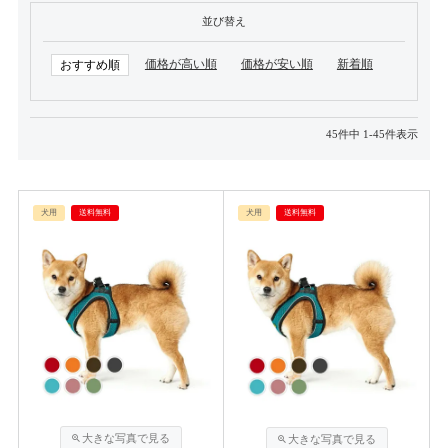
並び替え
価格が高い順
価格が安い順
新着順
おすすめ順
45
件中
1
-
45
件表示
犬用
送料無料
犬用
送料無料