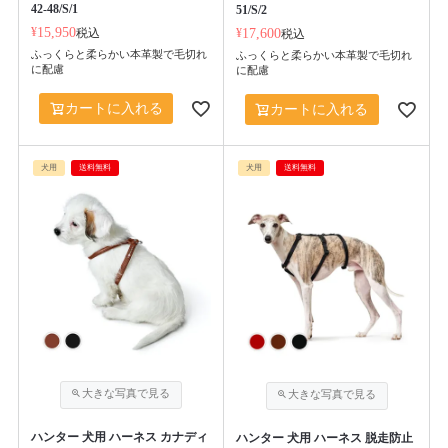
42-48/S/1
51/S/2
¥
15,950
税込
¥
17,600
税込
ふっくらと柔らかい本革製で毛切れ
ふっくらと柔らかい本革製で毛切れ
に配慮
に配慮
カートに入れる
カートに入れる
犬用
送料無料
犬用
送料無料
ハンター 犬用 ハーネス カナディ
ハンター 犬用 ハーネス 脱走防止