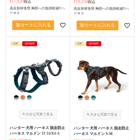
¥
17,820
税込
¥
19,250
税込
高反射材使用 胸部への負担軽減Yハ
高反射材使用 胸部への負担軽減Yハ
ーネス
ーネス
カートに入れる
カートに入れる
犬用
送料無料
犬用
送料無料
ハンター 犬用 ハーネス 脱走防止
ハンター 犬用 ハーネス 脱走防止
ハーネス マルドン 37-53/XS-S
ハーネス マルドン S-M