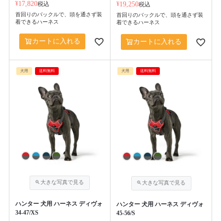
¥
17,820
税込
¥
19,250
税込
首回りのバックルで、頭を通さず装
首回りのバックルで、頭を通さず装
着できるハーネス
着できるハーネス
カートに入れる
カートに入れる
犬用
送料無料
犬用
送料無料
ハンター 犬用 ハーネス ディヴォ
ハンター 犬用 ハーネス ディヴォ
34-47/XS
45-56/S