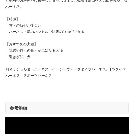
引張時の力が胸部に集中し、首や気管などの敏感な部位への負担を軽減する
ハーネス。
【特徴】
・首への負担が少ない
・ハーネス上部のハンドルで咄嗟の制御ができる
【おすすめの犬種】
・気管や首への負担が気になる犬種
・引きが強い犬
別名：ショルダーハーネス、イージーウォークタイプハーネス、T型タイプ
ハーネス、スポーツハーネス
参考動画