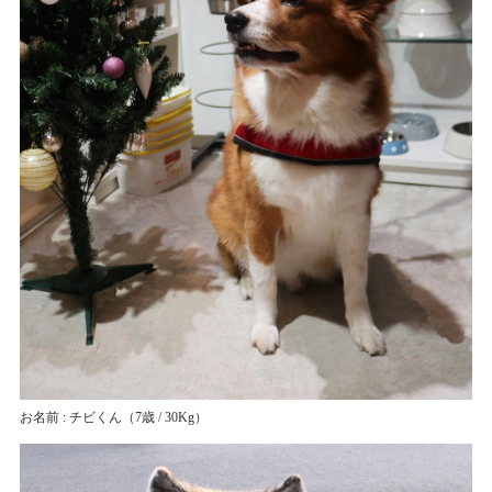
お名前 : チビくん
（7歳 / 30Kg）