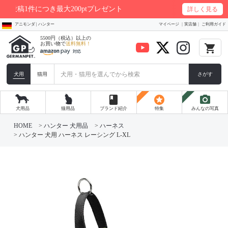
大200ptプレゼント
詳しく見る
アニモンダ | ハンター
マイページ
実店舗
ご利用ガイド
5500円（税込）以上の
お買い物で
送料無料！
local_grocery_store
犬用
猫用
さがす
book
stars
photo_camera
犬用品
猫用品
ブランド紹介
特集
みんなの写真
HOME
ハンター 犬用品
ハーネス
ハンター 犬用 ハーネス レーシング L-XL