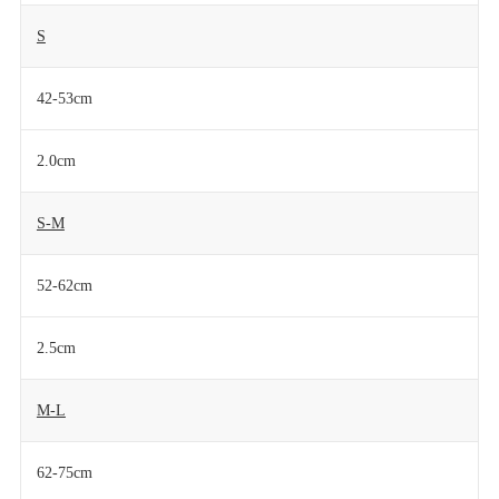
S
42-53cm
2.0cm
S-M
52-62cm
2.5cm
M-L
62-75cm