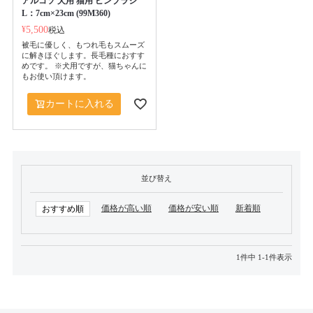
アルコソ 犬用 猫用 ピンブラシ
L：7cm×23cm (99M360)
¥
5,500
税込
被毛に優しく、もつれ毛もスムーズ
に解きほぐします。長毛種におすす
めです。 ※犬用ですが、猫ちゃんに
もお使い頂けます。
カートに入れる
並び替え
価格が高い順
価格が安い順
新着順
おすすめ順
1
件中
1
-
1
件表示