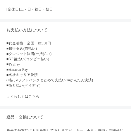
[定休日]土・日・祝日・祭日
お支払い方法について
■代金引換 全国一律330円
■銀行振込(前払い)
■クレジット決済(一括払い)
■NP後払い(コンビニ払い)
■PayPay
■Amazon Pay
■各社キャリア決済
(d払い/ソフトバンクまとめて支払い/auかんたん決済)
■あと払い(ペイディ)
→くわしくはこちら
返品・交換について
商品の品質には万全を期しておりますが、万一、不良・破損・誤納品な