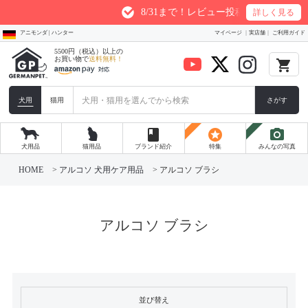
8/31まで！レビュー投稿1件につき最大20
詳しく見る
アニモンダ | ハンター
マイページ
実店舗
ご利用ガイド
5500円（税込）以上の
お買い物で
送料無料！
local_grocery_store
犬用
猫用
さがす
book
stars
photo_camera
犬用品
猫用品
ブランド紹介
特集
みんなの写真
HOME
アルコソ 犬用ケア用品
アルコソ ブラシ
アルコソ ブラシ
並び替え