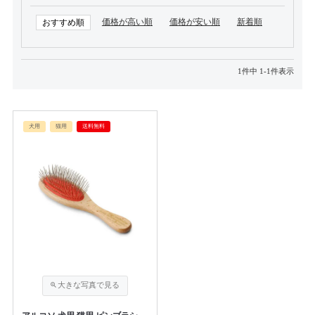
価格が高い順
価格が安い順
新着順
おすすめ順
1
件中
1
-
1
件表示
犬用
猫用
送料無料