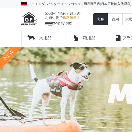
アニモンダ | ハンター ドイツのペット用品専門店(日本正規輸入代理店
5500円（税込）以上の
お買い物で
送料無料！
犬用
猫用
book
犬用品
猫用品
ブラ
コ
ン
テ
ン
ツ
へ
ス
キ
ッ
プ