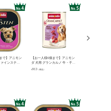
個まで】アニモン
【お一人様6個まで】アニモン
【お一人様6個ま
ファインステン
ダ 犬用 グランカルノ 牛・子羊
ダ 犬用 グランカ
・バジル 成犬
成犬用 400g (82733)
リンゴ 成犬用 400g
913
913
（税込）
（税込）
¥
¥