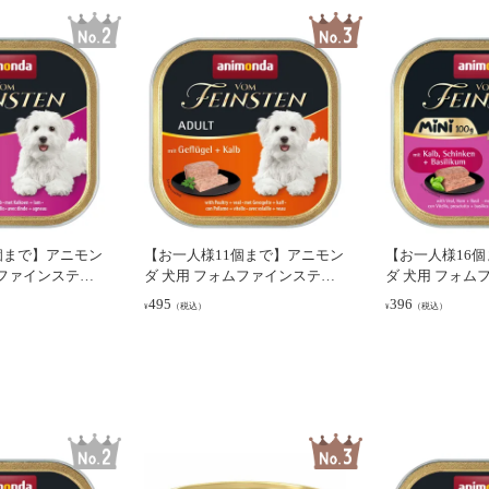
個まで】アニモン
【お一人様11個まで】アニモン
【お一人様16
ムファインステン
ダ 犬用 フォムファインステン
ダ 犬用 フォム
羊 成犬用 150g
鳥･牛･豚･子牛 成犬用 150g (82
ミニ 子牛・ハム
495
396
（税込）
（税込）
¥
¥
610)
用 100g (82360)