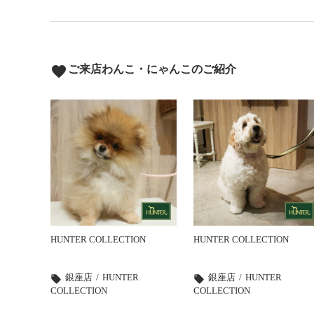
favorite
ご来店わんこ・にゃんこのご紹介
HUNTER COLLECTION
HUNTER COLLECTION
銀座店
HUNTER
銀座店
HUNTER
local_offer
local_offer
COLLECTION
COLLECTION