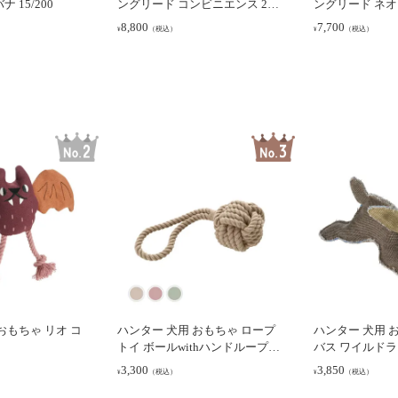
 15/200
ングリード コンビニエンス 20/
ングリード ネオプ
200
8,800
7,700
（税込）
（税込）
¥
¥
おもちゃ リオ コ
ハンター 犬用 おもちゃ ロープ
ハンター 犬用 
トイ ボールwithハンドループ
バス ワイルドラビッ
イナリ S
0840)
3,300
3,850
（税込）
（税込）
¥
¥