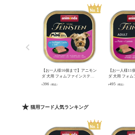
【お一人様16個まで】アニモン
【お一人様11
ダ 犬用 フォムファインステン
ダ 犬用 フォ
ミニ 鳥・サーモン・ディル 成
七面鳥･牛･豚･子
396
495
（税込）
（税込）
¥
¥
犬用 100g (82358)
(82611)
猫用フード人気ランキング