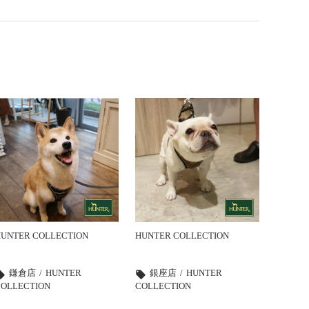
UNTER COLLECTION
HUNTER COLLECTION
鎌倉店
HUNTER
銀座店
HUNTER
_offer
local_offer
COLLECTION
COLLECTION