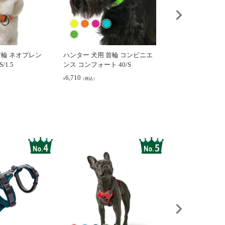
首輪 ネオプレン
ハンター 犬用 首輪 コンビニエ
ハンター 犬用 首
1.5
ンス コンフォート 40/S
ンス コンフォート 
6,710
7,150
（税込）
（税込）
¥
¥