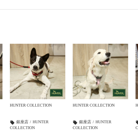
HUNTER COLLECTION
HUNTER COLLECTION
H
銀座店
HUNTER
銀座店
HUNTER
local_offer
local_offer
local
COLLECTION
COLLECTION