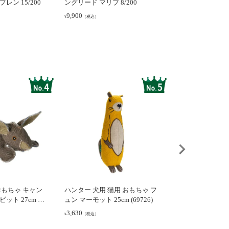
レン 15/200
ングリード マリブ 8/200
ングリード ディヴ
200
9,900
11,000
（税込）
（税込）
¥
¥
おもちゃ キャン
ハンター 犬用 猫用 おもちゃ フ
ハンター 犬用 お
ト 27cm (6
ュン マーモット 25cm (69726)
ンキー 23cm (665
3,630
4,620
（税込）
（税込）
¥
¥