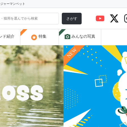
) ジャーマンペット
さがす
photo_camera
stars
ンド紹介
特集
みんなの写真