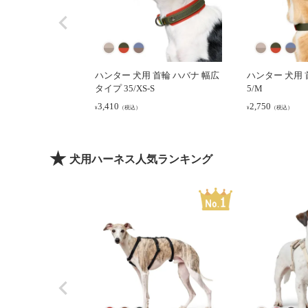
ハンター 犬用 首輪 ハバナ 幅広
ハンター 犬用 首
タイプ 35/XS-S
5/M
3,410
2,750
（税込）
（税込）
¥
¥
犬用ハーネス人気ランキング