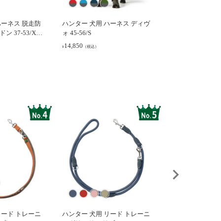
ハーネス 脱走防
ハンター 犬用 ハーネス ディヴ
ハンター 犬用 ハ
 37-53/XS-
ォ 45-56/S
ンフォート M-L
14,850
9,460
（税込）
（税込）
¥
¥
リード トレーニ
ハンター 犬用 リード トレーニ
ハンター 犬用 リ