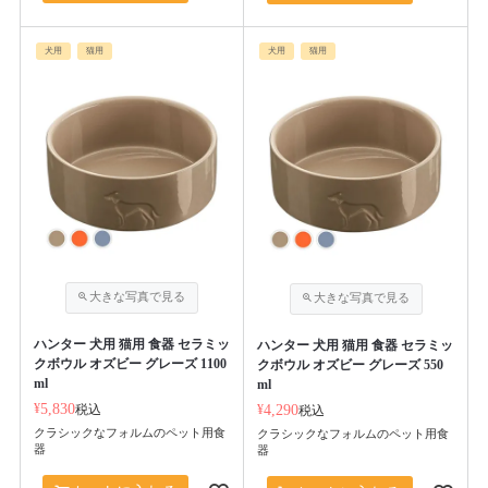
犬用
猫用
犬用
猫用
ハンター 犬用 猫用 食器 セラミッ
ハンター 犬用 猫用 食器 セラミッ
クボウル オズビー グレーズ 1100
クボウル オズビー グレーズ 550
ml
ml
¥
5,830
税込
¥
4,290
税込
クラシックなフォルムのペット用食
クラシックなフォルムのペット用食
器
器