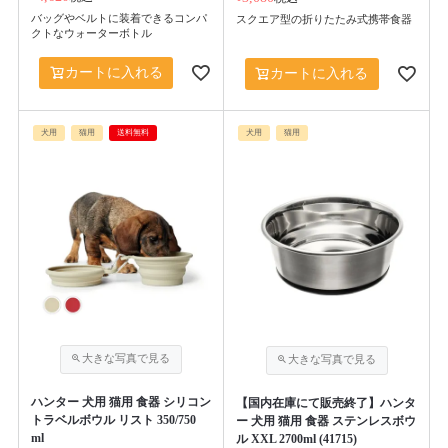
バッグやベルトに装着できるコンパ
スクエア型の折りたたみ式携帯食器
クトなウォーターボトル
カートに入れる
カートに入れる
犬用
猫用
送料無料
犬用
猫用
ハンター 犬用 猫用 食器 シリコン
【国内在庫にて販売終了】ハンタ
トラベルボウル リスト 350/750
ー 犬用 猫用 食器 ステンレスボウ
ml
ル XXL 2700ml (41715)