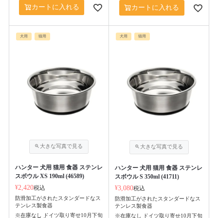
カートに入れる
カートに入れる
犬用
猫用
犬用
猫用
ハンター 犬用 猫用 食器 ステンレ
ハンター 犬用 猫用 食器 ステンレ
スボウル XS 190ml (46589)
スボウル S 350ml (41711)
¥
2,420
税込
¥
3,080
税込
防滑加工がされたスタンダードなス
防滑加工がされたスタンダードなス
テンレス製食器
テンレス製食器
※在庫なし ドイツ取り寄せ10月下旬
※在庫なし ドイツ取り寄せ10月下旬