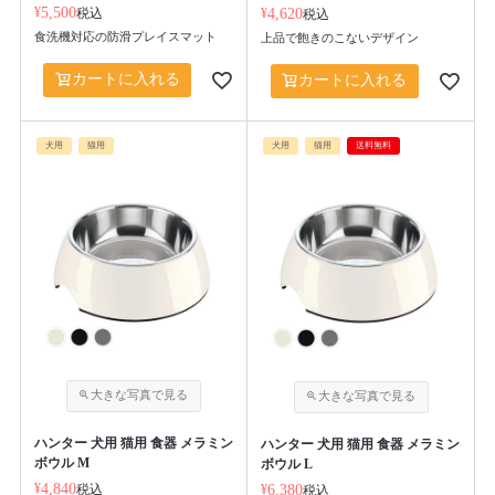
¥
5,500
税込
¥
4,620
税込
食洗機対応の防滑プレイスマット
上品で飽きのこないデザイン
カートに入れる
カートに入れる
犬用
猫用
犬用
猫用
送料無料
ハンター 犬用 猫用 食器 メラミン
ハンター 犬用 猫用 食器 メラミン
ボウル M
ボウル L
¥
4,840
税込
¥
6,380
税込