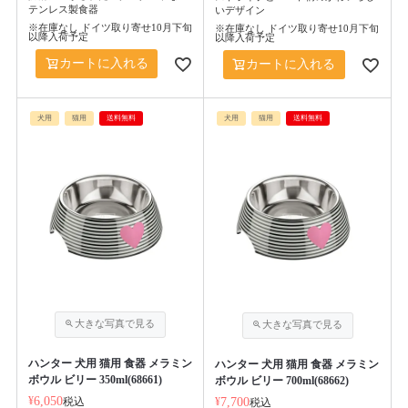
テンレス製食器
いデザイン
※在庫なし ドイツ取り寄せ10月下旬
※在庫なし ドイツ取り寄せ10月下旬
以降入荷予定
以降入荷予定
カートに入れる
カートに入れる
犬用
猫用
送料無料
犬用
猫用
送料無料
ハンター 犬用 猫用 食器 メラミン
ハンター 犬用 猫用 食器 メラミン
ボウル ビリー 350ml(68661)
ボウル ビリー 700ml(68662)
¥
6,050
税込
¥
7,700
税込