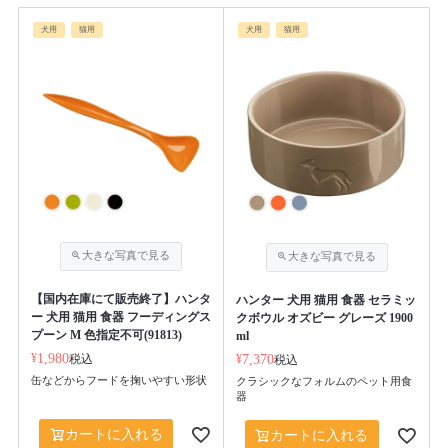
犬用
猫用
犬用
猫用
【国内在庫にて販売終了】ハンタ
ハンター 犬用 猫用 食器 セラミッ
ー 犬用 猫用 食器 フーディングス
クボウル オズビー グレーズ 1900
プーン M 色指定不可(91813)
ml
¥
1,980
税込
¥
7,370
税込
缶などからフードを掬いやすい形状
クラシックなフォルムのペット用食
器
カートに入れる
カートに入れる