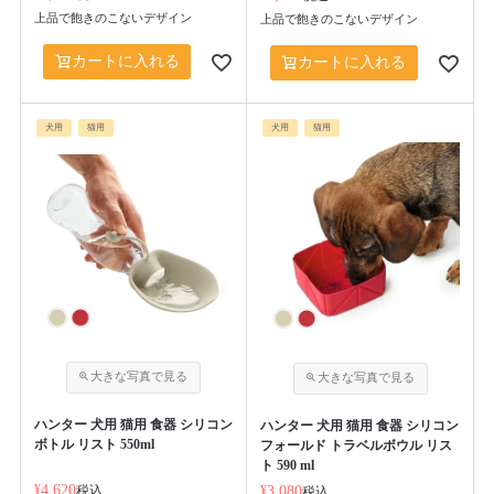
上品で飽きのこないデザイン
上品で飽きのこないデザイン
カートに入れる
カートに入れる
犬用
猫用
犬用
猫用
ハンター 犬用 猫用 食器 シリコン
ハンター 犬用 猫用 食器 シリコン
ボトル リスト 550ml
フォールド トラベルボウル リス
ト 590 ml
¥
4,620
税込
¥
3,080
税込