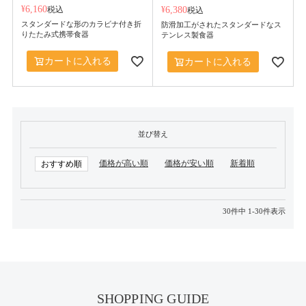
¥
6,160
税込
¥
6,380
税込
スタンダードな形のカラビナ付き折
防滑加工がされたスタンダードなス
りたたみ式携帯食器
テンレス製食器
カートに入れる
カートに入れる
並び替え
価格が高い順
価格が安い順
新着順
おすすめ順
30
件中
1
-
30
件表示
SHOPPING GUIDE