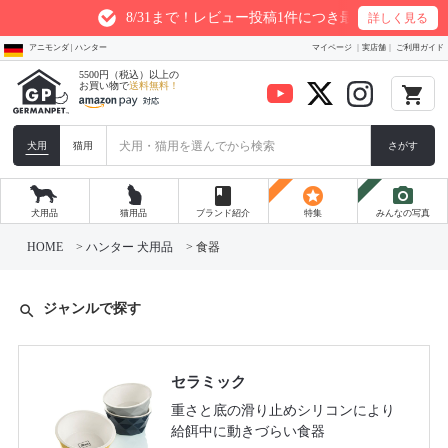
8/31まで！レビュー投稿1件につき最大200ptプレゼント
詳しく見る
アニモンダ | ハンター
マイページ
実店舗
ご利用ガイド
5500円（税込）以上の
お買い物で
送料無料！
local_grocery_store
犬用
猫用
さがす
book
stars
photo_camera
犬用品
猫用品
ブランド紹介
特集
みんなの写真
HOME
ハンター 犬用品
食器
ジャンルで探す
search
セラミック
重さと底の滑り止めシリコンにより
給餌中に動きづらい食器