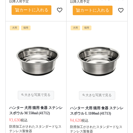
以降入荷予定
以降入荷予定
カートに入れる
カートに入れる
犬用
猫用
犬用
猫用
ハンター 犬用 猫用 食器 ステンレ
ハンター 犬用 猫用 食器 ステンレ
スボウル M 550ml (41712)
スボウル L 1100ml (41713)
¥
3,630
税込
¥
4,620
税込
防滑加工がされたスタンダードなス
防滑加工がされたスタンダードなス
テンレス製食器
テンレス製食器