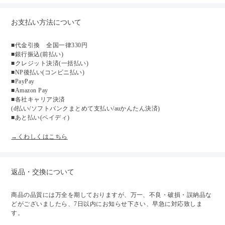
お支払い方法について
■代金引換 全国一律330円
■銀行振込(前払い)
■クレジット決済(一括払い)
■NP後払い(コンビニ払い)
■PayPay
■Amazon Pay
■各社キャリア決済
(d払い/ソフトバンクまとめて支払い/auかんたん決済)
■あと払い(ペイディ)
→くわしくはこちら
返品・交換について
商品の品質には万全を期しておりますが、万一、不良・破損・誤納品な
どがございましたら、7日以内にお知らせ下さい、早急に対応致しま
す。