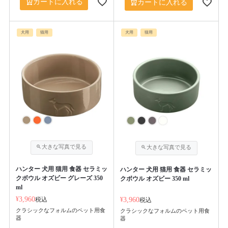
カートに入れる
カートに入れる
犬用
猫用
犬用
猫用
ハンター 犬用 猫用 食器 セラミッ
ハンター 犬用 猫用 食器 セラミッ
クボウル オズビー グレーズ 350
クボウル オズビー 350 ml
ml
¥
3,960
税込
¥
3,960
税込
クラシックなフォルムのペット用食
クラシックなフォルムのペット用食
器
器