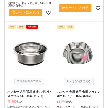
※在庫なし ドイツ取り寄せ10月下旬
以降入荷予定
カートに入れる
カートに入れる
犬用
猫用
送料無料
犬用
猫用
ハンター 犬用 猫用 食器 ステンレ
ハンター 犬用 猫用 食器 メラミン
スボウル XL 1900ml (41714)
ボウル ビリー 160ml(68660)
¥
5,500
税込
¥
4,950
税込
防滑加工がされたスタンダードなス
ストライプとハート柄のかわいらし