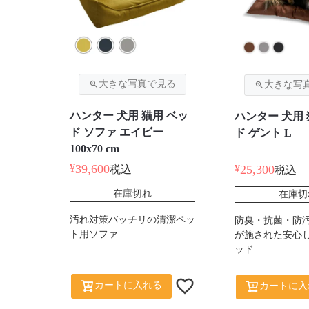
ハンター 犬用 猫用 ベッ
ハンター 犬用 
ド ソファ エイビー
ド ゲント L
100x70 cm
¥
39,600
¥
25,300
税込
税込
在庫切れ
在庫切
汚れ対策バッチリの清潔ペッ
防臭・抗菌・防
ト用ソファ
が施された安心
ッド
カートに入れる
カートに入