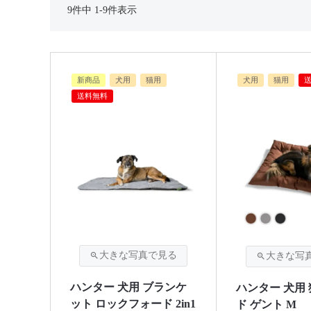
9
件中
1
-
9
件表示
新商品
犬用
猫用
犬用
猫用
送料無料
ハンター 犬用 ブランケ
ハンター 犬用 
ット ロックフォード 2in1
ド ゲント M