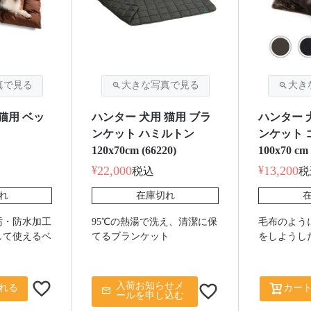
猫用 ベッ
ハンター 犬用 猫用 ブラ
ハンター 
ンケット ハミルトン
ンケット 
120x70cm (66220)
100x70 cm
¥
22,000
¥
13,200
税込
税
れ
在庫切れ
汚・防水加工
95℃の熱湯で洗え、清潔に保
毛布のよう
して使えるベ
てるブランケット
をしようし
入荷お知らせメ
れる
カー
ールを申し込む