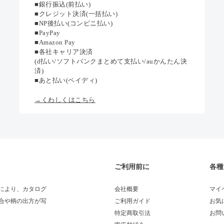
■銀行振込(前払い)
■クレジット決済(一括払い)
■NP後払い(コンビニ払い)
■PayPay
■Amazon Pay
■各社キャリア決済
(d払い/ソフトバンクまとめて支払い/auかんたん決
済)
■あと払い(ペイディ)
→くわしくはこちら
ご利用前に
各種
により、カタログ
会社概要
マイ
合や柄の出方が写
ご利用ガイド
お気
特定商取引法
お問