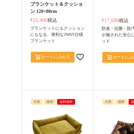
ブランケット＆クッショ
ン 120×80cm
¥
15,400
¥
17,600
税込
税込
ブランケットにもクッション
防臭・抗菌・防
にもなる、便利な2WAY仕様
が施された安心
ブランケット
ッド
カートに入れる
カートに入
犬用
猫用
送料無料
犬用
猫用