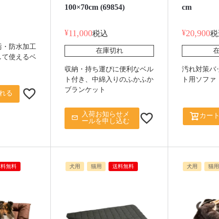
100×70cm (69854)
cm
¥
11,000
¥
20,900
税込
税
汚・防水加工
在庫切れ
して使えるベ
収納・持ち運びに便利なベル
汚れ対策バ
ト付き、中綿入りのふかふか
ト用ソファ
ブランケット
れる
入荷お知らせメ
カー
ールを申し込む
送料無料
犬用
猫用
送料無料
犬用
猫用