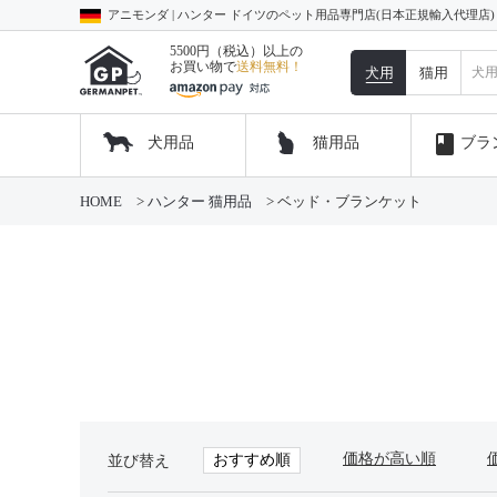
アニモンダ | ハンター ドイツのペット用品専門店(日本正規輸入代理店
5500円（税込）以上の
お買い物で
送料無料！
犬用
猫用
book
犬用品
猫用品
ブラ
HOME
ハンター 猫用品
ベッド・ブランケット
価格が高い順
おすすめ順
並び替え