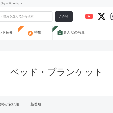
) ジャーマンペット
さがす
photo_camera
stars
ンド紹介
特集
みんなの写真
ベッド・ブランケット
価格が安い順
新着順