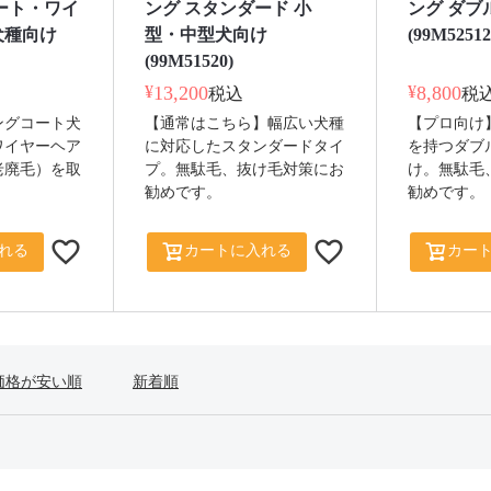
ート・ワイ
ング スタンダード 小
ング ダブ
犬種向け
型・中型犬向け
(99M52512
(99M51520)
¥
13,200
¥
8,800
税込
税
ングコート犬
【通常はこちら】幅広い犬種
【プロ向け
ワイヤーヘア
に対応したスタンダードタイ
を持つダブ
老廃毛）を取
プ。無駄毛、抜け毛対策にお
け。無駄毛
勧めです。
勧めです。
れる
カートに入れる
カー
価格が安い順
新着順