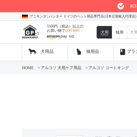
8
アニモンダ | ハンター ドイツのペット用品専門店(日本正規輸入代理店
5500円（税込）以上の
お買い物で
送料無料！
犬用
猫用
book
犬用品
猫用品
ブラ
HOME
アルコソ 犬用ケア用品
アルコソ コートキング