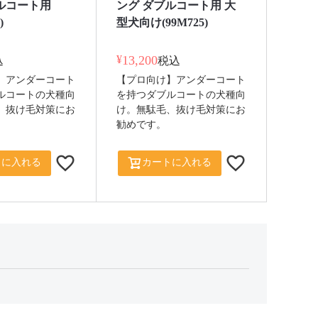
ルコート用
ング ダブルコート用 大
)
型犬向け(99M725)
¥
13,200
込
税込
】アンダーコート
【プロ向け】アンダーコート
ルコートの犬種向
を持つダブルコートの犬種向
、抜け毛対策にお
け。無駄毛、抜け毛対策にお
勧めです。
トに入れる
カートに入れる