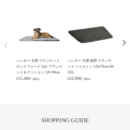
ハンター 犬用 ブランケット
ハンター 犬用 猫用 ブランケ
ハンター
ロックフォード 2in1 ブランケ
ット ハミルトン 120x70cm (66
ファ エイ
ット＆クッション 120×80cm
220)
20,9
¥
15,400
22,000
¥
¥
（税込）
（税込）
SHOPPING GUIDE