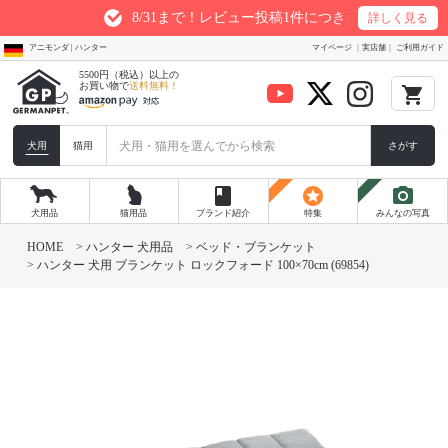
8/31まで！レビュー投稿1件につき最大200ptプレゼン
詳しく見る
アニモンダ | ハンター
マイページ
実店舗
ご利用ガイド
5500円（税込）以上の
お買い物で
送料無料！
local_grocery_store
犬用
猫用
さがす
book
stars
photo_camera
犬用品
猫用品
ブランド紹介
特集
みんなの写真
HOME
ハンター 犬用品
ベッド・ブランケット
ハンター 犬用 ブランケット ロックフォード 100×70cm (69854)