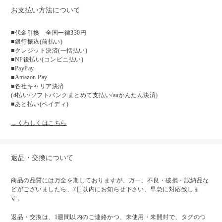
お支払い方法について
■代金引換 全国一律330円
■銀行振込(前払い)
■クレジット決済(一括払い)
■NP後払い(コンビニ払い)
■PayPay
■Amazon Pay
■各社キャリア決済
(d払い/ソフトバンクまとめて支払い/auかんたん決済)
■あと払い(ペイディ)
→くわしくはこちら
返品・交換について
商品の品質には万全を期しておりますが、万一、不良・破損・誤納品な
どがございましたら、7日以内にお知らせ下さい、早急に対応致しま
す。
返品・交換は、1週間以内のご連絡かつ、未使用・未開封で、タグのつ