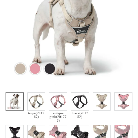
taupe(2017
antique
black(2017
67)
pink(20177
52)
6)