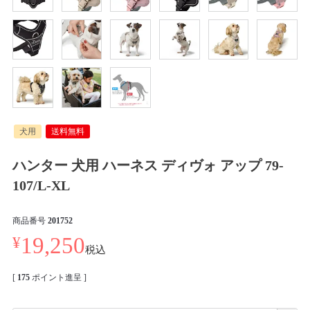
犬用
送料無料
ハンター 犬用 ハーネス ディヴォ アップ 79-
107/L-XL
商品番号
201752
¥
19,250
税込
[
175
ポイント進呈 ]