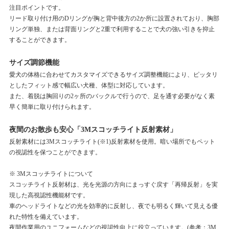
注目ポイントです。
リード取り付け用のDリングが胸と背中後方の2か所に設置されており、胸部
リング単独、または背面リングと2重で利用することで犬の強い引きを抑止
することができます。
サイズ調節機能
愛犬の体格に合わせてカスタマイズできるサイズ調整機能により、ピッタリ
としたフィット感で幅広い犬種、体型に対応しています。
また、着脱は胸回りの2ヶ所のバックルで行うので、足を通す必要がなく素
早く簡単に取り付けられます。
夜間のお散歩も安心「3Mスコッチライト反射素材」
反射素材には3Mスコッチライト(※1)反射素材を使用。暗い場所でもペット
の視認性を保つことができます。
※ 3Mスコッチライトについて
スコッチライト反射材は、光を光源の方向にまっすぐ戻す「再帰反射」を実
現した高視認性機能材です。
車のヘッドライトなどの光を効率的に反射し、夜でも明るく輝いて見える優
れた特性を備えています。
夜間作業用のユニフォームなどの視認性向上に役立っています。(参考：3M