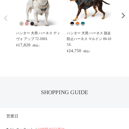
ハンター 犬用 ハーネス ディ
ハンター 犬用 ハーネス 脱走
ハンタ
ヴォ アップ 72-100/L
防止ハーネス マルドン 69-10
防止ハー
17,820
5/L
10,4
¥
¥
（税込）
24,750
¥
（税込）
SHOPPING GUIDE
営業日