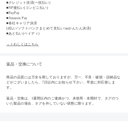
■クレジット決済(一括払い)
■NP後払い(コンビニ払い)
■PayPay
■Amazon Pay
■各社キャリア決済
(d払い/ソフトバンクまとめて支払い/auかんたん決済)
■あと払い(ペイディ)
→くわしくはこちら
返品・交換について
商品の品質には万全を期しておりますが、万一、不良・破損・誤納品な
どがございましたら、7日以内にお知らせ下さい、早急に対応致しま
す。
返品・交換は、1週間以内のご連絡かつ、未使用・未開封で、タグのつ
いた製品の場合、タグを外していない状態に限ります。