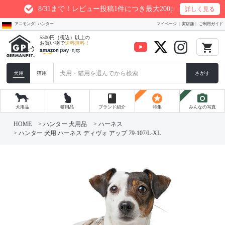
8/31まで！レビュー投稿1件につき最大200ptプレゼント
詳しく見る
アニモンダ | ハンター
マイページ
実店舗
ご利用ガイド
5500円（税込）以上の
お買い物で
送料無料！
local_grocery_store
犬用
猫用
さがす
book
stars
photo_camera
犬用品
猫用品
ブランド紹介
特集
みんなの写真
HOME
ハンター 犬用品
ハーネス
ハンター 犬用 ハーネス ディヴォ アップ 79-107/L-XL