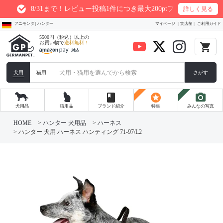
8/31まで！レビュー投稿1件につき最大200ptプレゼント
詳しく見る
アニモンダ | ハンター
マイページ
実店舗
ご利用ガイド
5500円（税込）以上の
お買い物で
送料無料！
local_grocery_store
犬用
猫用
さがす
book
stars
photo_camera
犬用品
猫用品
ブランド紹介
特集
みんなの写真
HOME
ハンター 犬用品
ハーネス
ハンター 犬用 ハーネス ハンティング 71-97/L2