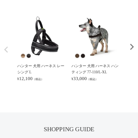
ハンター 犬用 ハーネス レー
ハンター 犬用 ハーネス ハン
ハンタ
シング L
ティング 77-110/L-XL
コンフォ
12,100
33,000
9,46
¥
¥
¥
（税込）
（税込）
SHOPPING GUIDE