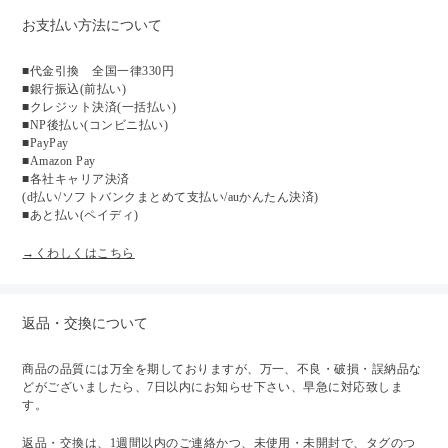
お支払い方法について
■代金引換 全国一律330円
■銀行振込(前払い)
■クレジット決済(一括払い)
■NP後払い(コンビニ払い)
■PayPay
■Amazon Pay
■各社キャリア決済
(d払い/ソフトバンクまとめて支払い/auかんたん決済)
■あと払い(ペイディ)
→くわしくはこちら
返品・交換について
商品の品質には万全を期しておりますが、万一、不良・破損・誤納品な
どがございましたら、7日以内にお知らせ下さい、早急に対応致しま
す。
返品・交換は、1週間以内のご連絡かつ、未使用・未開封で、タグのつ