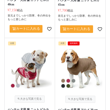
ハンター 犬用 服 ニット ビルカ
40cm
45cm
¥
7,150
税込
¥
7,700
税込
首元までしっかり防寒、冬の外出を
首元までしっかり防寒、冬の外出を
もっと楽しみに
もっと楽しみに
カートに入れる
カートに入れる
犬用
犬用
送料無料
ハンター 犬用 服 ニット ビルカ
ハンター 犬用 服 マルメ 30 cm