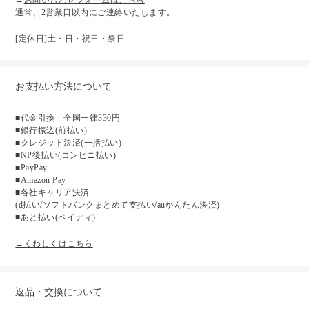
通常、2営業日以内にご連絡いたします。
[定休日]土・日・祝日・祭日
お支払い方法について
■代金引換 全国一律330円
■銀行振込(前払い)
■クレジット決済(一括払い)
■NP後払い(コンビニ払い)
■PayPay
■Amazon Pay
■各社キャリア決済
(d払い/ソフトバンクまとめて支払い/auかんたん決済)
■あと払い(ペイディ)
→くわしくはこちら
返品・交換について