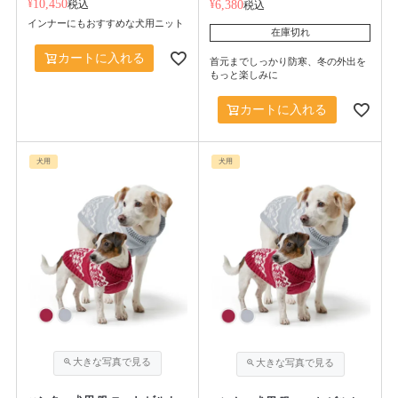
¥
10,450
税込
¥
6,380
税込
インナーにもおすすめな犬用ニット
在庫切れ
カートに入れる
首元までしっかり防寒、冬の外出を
もっと楽しみに
カートに入れる
犬用
犬用