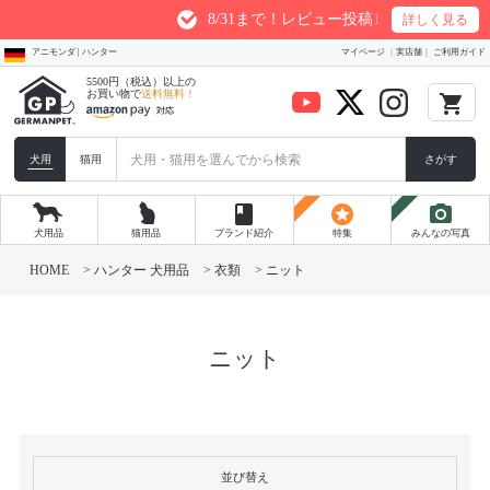
8/31まで！レビュー投稿1件につき最大200p
詳しく見る
アニモンダ | ハンター
マイページ
実店舗
ご利用ガイド
5500円（税込）以上の
お買い物で
送料無料！
local_grocery_store
犬用
猫用
さがす
book
stars
photo_camera
犬用品
猫用品
ブランド紹介
特集
みんなの写真
HOME
ハンター 犬用品
衣類
ニット
ニット
並び替え