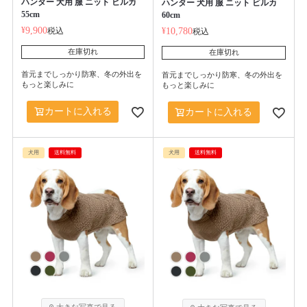
ハンター 犬用 服 ニット ビルカ
ハンター 犬用 服 ニット ビルカ
55cm
60cm
¥
9,900
税込
¥
10,780
税込
在庫切れ
在庫切れ
首元までしっかり防寒、冬の外出を
首元までしっかり防寒、冬の外出を
もっと楽しみに
もっと楽しみに
カートに入れる
カートに入れる
犬用
送料無料
犬用
送料無料