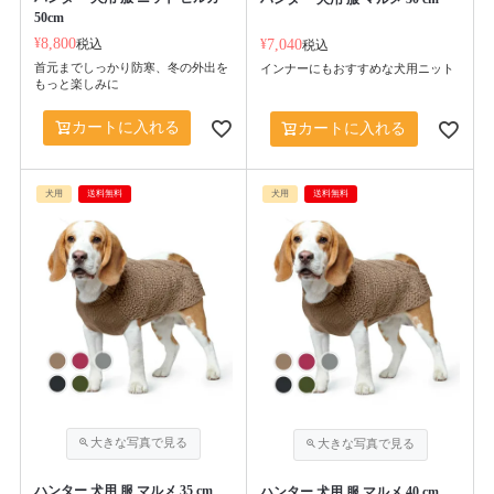
50cm
¥
8,800
税込
¥
7,040
税込
首元までしっかり防寒、冬の外出を
インナーにもおすすめな犬用ニット
もっと楽しみに
カートに入れる
カートに入れる
犬用
送料無料
犬用
送料無料
ハンター 犬用 服 マルメ 35 cm
ハンター 犬用 服 マルメ 40 cm