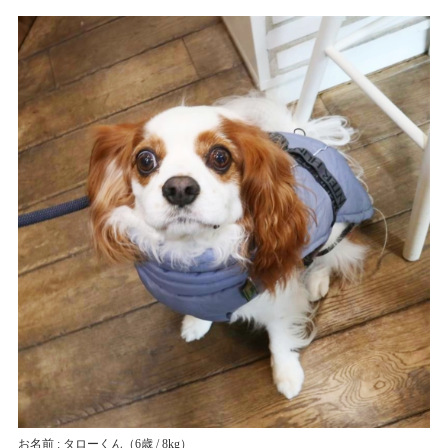
お名前 : タローくん
（6歳 / 8kg）