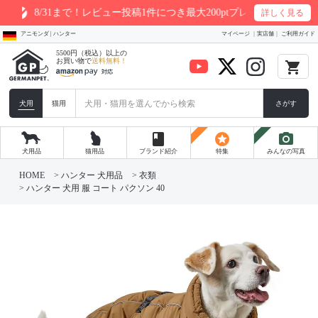
31まで！レビュー投稿1件につき最大200ptプレゼント
詳しく見る
アニモンダ | ハンター
マイページ
実店舗
ご利用ガイド
5500円（税込）以上の
お買い物で
送料無料！
local_grocery_store
犬用
猫用
さがす
book
stars
photo_camera
犬用品
猫用品
ブランド紹介
特集
みんなの写真
HOME
ハンター 犬用品
衣類
ハンター 犬用 服 コート パクソン 40