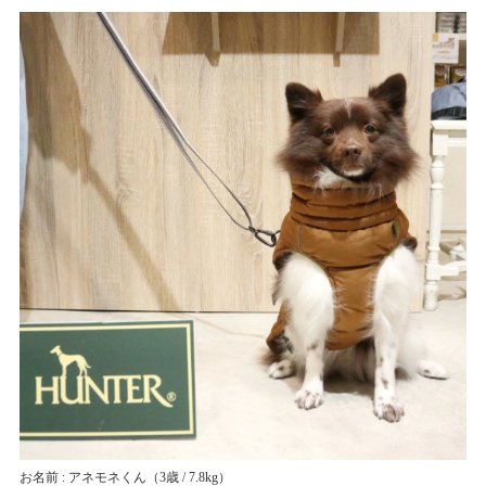
お名前 : アネモネくん
（3歳 / 7.8kg）