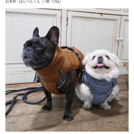
お名前 : はんぺんくん
（7歳 / 12kg）