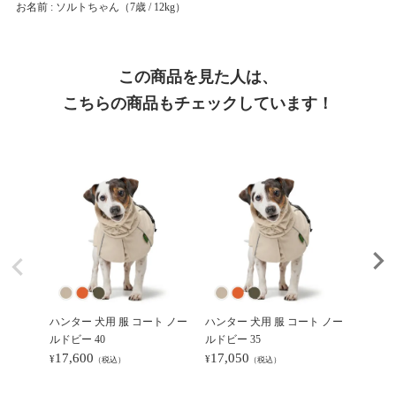
お名前 : ソルトちゃん
（7歳 / 12kg）
この商品を見た人は、
こちらの商品もチェックしています！
ハンター 犬用 服 コート ノー
ハンター 犬用 服 コート ノー
ハンター
ルドビー 40
ルドビー 35
ルドビー
17,600
17,050
15,9
¥
¥
¥
（税込）
（税込）