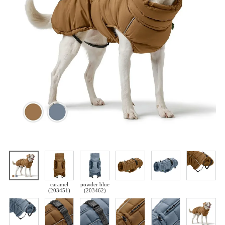
caramel
powder blue
(203451)
(203462)