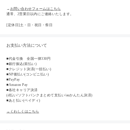
→
お問い合わせフォームはこちら
通常、2営業日以内にご連絡いたします。
[定休日]土・日・祝日・祭日
お支払い方法について
■代金引換 全国一律330円
■銀行振込(前払い)
■クレジット決済(一括払い)
■NP後払い(コンビニ払い)
■PayPay
■Amazon Pay
■各社キャリア決済
(d払い/ソフトバンクまとめて支払い/auかんたん決済)
■あと払い(ペイディ)
→くわしくはこちら