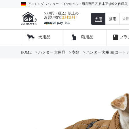
アニモンダ | ハンター ドイツのペット用品専門店(日本正規輸入代理店
5500円（税込）以上の
お買い物で
送料無料！
犬用
猫用
book
犬用品
猫用品
ブラ
HOME
ハンター 犬用品
衣類
ハンター 犬用 服 コート 