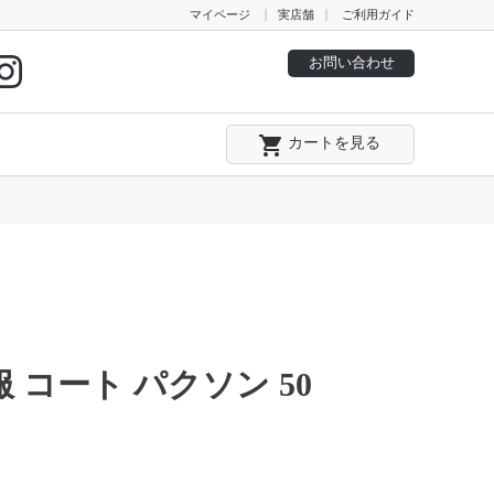
マイページ
実店舗
ご利用ガイド
お問い合わせ
local_grocery_store
カートを見る
 コート パクソン 50