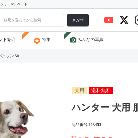
) ジャーマンペット
さがす
photo_camera
stars
ンド紹介
特集
みんなの写真
パクソン 50
犬用
送料無料
ハンター 犬用 服
商品番号
203453