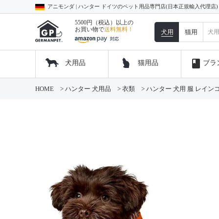
アニモンダ | ハンター ドイツのペット用品専門店(日本正規輸入代理店
5500円（税込）以上の
お買い物で
送料無料！
犬用
猫用
book
犬用品
猫用品
ブラ
HOME
ハンター 犬用品
衣類
ハンター 犬用 服 レインコ