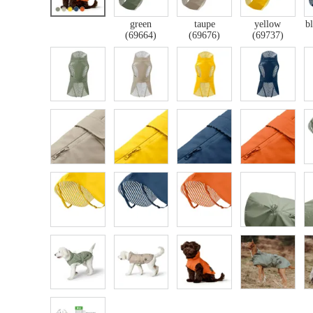
green
taupe
yellow
b
(69664)
(69676)
(69737)