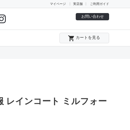
マイページ
実店舗
ご利用ガイド
お問い合わせ
local_grocery_store
カートを見る
服 レインコート ミルフォー