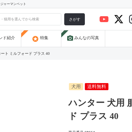
) ジャーマンペット
さがす
photo_camera
stars
ンド紹介
特集
みんなの写真
ート ミルフォード プラス 40
犬用
送料無料
ハンター 犬用 
ド プラス 40