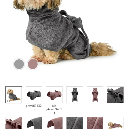
grey(69432
old
)
pink(69437
)