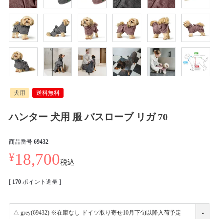
犬用
送料無料
ハンター 犬用 服 バスローブ リガ 70
商品番号
69432
¥
18,700
税込
[
170
ポイント進呈 ]