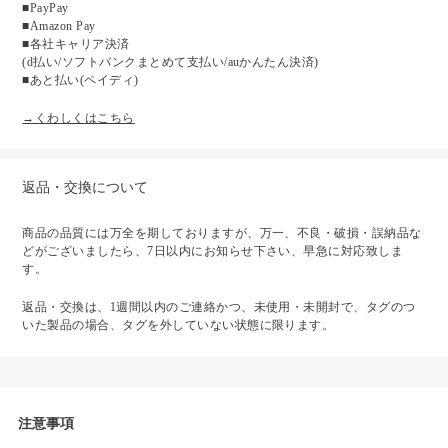
■PayPay
■Amazon Pay
■各社キャリア決済
(d払い/ソフトバンクまとめて支払い/auかんたん決済)
■あと払い(ペイディ)
→くわしくはこちら
返品・交換について
商品の品質には万全を期しておりますが、万一、不良・破損・誤納品な
どがございましたら、7日以内にお知らせ下さい、早急に対応致しま
す。
返品・交換は、1週間以内のご連絡かつ、未使用・未開封で、タグのつ
いた製品の場合、タグを外していない状態に限ります。
注意事項