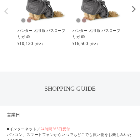
ハンター 犬用 服 バスローブ
ハンター 犬用 服 バスローブ
ハンタ
リガ 40
リガ 60
ト ミル
10,120
16,500
7,70
¥
¥
¥
（税込）
（税込）
SHOPPING GUIDE
営業日
■インターネット／
24時間365日受付
パソコン、スマートフォンからいつでもどこでも買い物をお楽しみいた