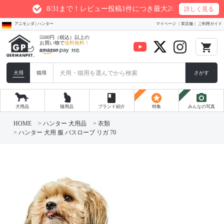
8/31まで！レビュー投稿1件につき最大200ptプレゼント
詳しく見る
アニモンダ | ハンター
マイページ
実店舗
ご利用ガイド
5500円（税込）以上の
お買い物で
送料無料！
local_grocery_store
犬用
猫用
さがす
book
stars
photo_camera
犬用品
猫用品
ブランド紹介
特集
みんなの写真
HOME
ハンター 犬用品
衣類
ハンター 犬用 服 バスローブ リガ 70