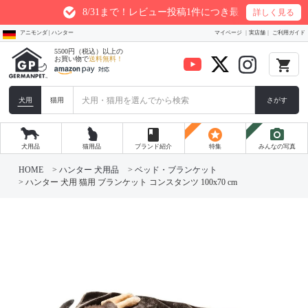
8/31まで！レビュー投稿1件につき最大200ptプレゼント
詳しく見る
アニモンダ | ハンター
マイページ
実店舗
ご利用ガイド
5500円（税込）以上の
お買い物で
送料無料！
local_grocery_store
犬用
猫用
さがす
book
stars
photo_camera
犬用品
猫用品
ブランド紹介
特集
みんなの写真
HOME
ハンター 犬用品
ベッド・ブランケット
ハンター 犬用 猫用 ブランケット コンスタンツ 100x70 cm