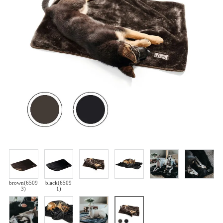
brown(6509
black(6509
3)
1)