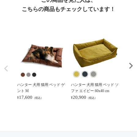
こちらの商品もチェックしています！
ハンター 犬用 猫用 ベッド ゲ
ハンター 犬用 猫用 ベッド ソ
ハンタ
ント M
ファ エイビー 60x40 cm
ット ハミ
17,600
20,900
220)
¥
¥
（税込）
（税込）
22,0
¥