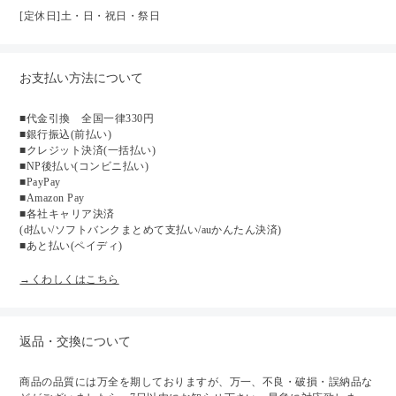
[定休日]土・日・祝日・祭日
お支払い方法について
■代金引換 全国一律330円
■銀行振込(前払い)
■クレジット決済(一括払い)
■NP後払い(コンビニ払い)
■PayPay
■Amazon Pay
■各社キャリア決済
(d払い/ソフトバンクまとめて支払い/auかんたん決済)
■あと払い(ペイディ)
→くわしくはこちら
返品・交換について
商品の品質には万全を期しておりますが、万一、不良・破損・誤納品な