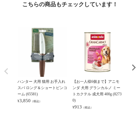
こちらの商品もチェックしています！
ハンター 犬用 猫用 お手入れ
【お一人様6個まで】アニモ
ハンタ
スパ ロング＆ショートピンコ
ンダ 犬用 グランカルノ ミー
リガ 30
ーム (65581)
トカクテル 成犬用 400g (8273
8,80
¥
3,850
0)
¥
（税込）
913
¥
（税込）