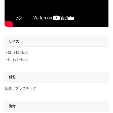
サイズ
・M （19×4cm)
・L （21×4cm）
材質
金属、プラスチック
備考