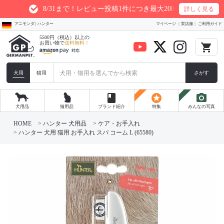
8/31まで！レビュー投稿1件につき最大200ptプレゼント
詳しく見る
アニモンダ | ハンター
マイページ
実店舗
ご利用ガイド
5500円（税込）以上の
お買い物で
送料無料！
local_grocery_store
犬用
猫用
さがす
book
stars
photo_camera
犬用品
猫用品
ブランド紹介
特集
みんなの写真
HOME
ハンター 犬用品
ケア・お手入れ
ハンター 犬用 猫用 お手入れ スパ コーム L (65580)