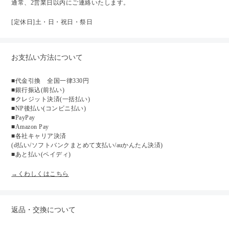
通常、2営業日以内にご連絡いたします。
[定休日]土・日・祝日・祭日
お支払い方法について
■代金引換 全国一律330円
■銀行振込(前払い)
■クレジット決済(一括払い)
■NP後払い(コンビニ払い)
■PayPay
■Amazon Pay
■各社キャリア決済
(d払い/ソフトバンクまとめて支払い/auかんたん決済)
■あと払い(ペイディ)
→くわしくはこちら
返品・交換について