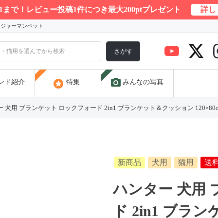
/31まで！レビュー投稿1件につき最大200ptプレゼント
詳し
) ジャーマンペット
さがす
photo_camera
stars
ンド紹介
特集
みんなの写真
 犬用 ブランケット ロックフォード 2in1 ブランケット＆クッション 120×80
新商品
犬用
猫用
送
ハンター 犬用
ド 2in1 ブ