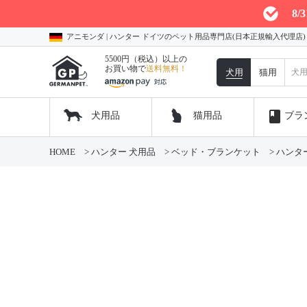
8
アニモンダ | ハンター ドイツのペット用品専門店(日本正規輸入代理店
5500円（税込）以上の
お買い物で
送料無料！
犬用
猫用
book
犬用品
猫用品
ブラ
HOME
ハンター 犬用品
ベッド・ブランケット
ハンター