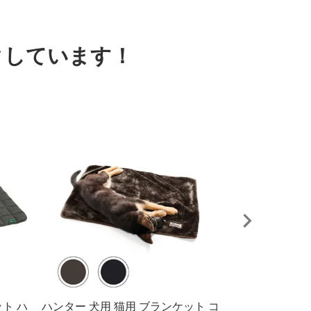
クしています！
ト ハ
ハンター 犬用 猫用 ブランケット コ
ハンター 犬用 