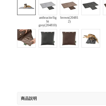
anthracite/lig
brown(20481
ht
2)
grey(204810)
商品説明