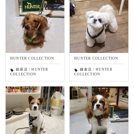
HUNTER COLLECTION
HUNTER COLLECTION
銀座店
/
HUNTER
鎌倉店
/
HUNTER
local_offer
local_offer
COLLECTION
COLLECTION