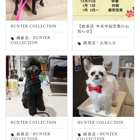
HUNTER COLLECTION
【銀座店･年末年始営業のお
知らせ】
鎌倉店
/
HUNTER
local_offer
COLLECTION
銀座店
/
お知らせ
local_offer
HUNTER COLLECTION
HUNTER COLLECTION
銀座店
/
HUNTER
銀座店
/
HUNTER
local_offer
local_offer
COLLECTION
COLLECTION