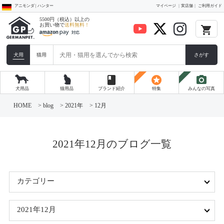
アニモンダ | ハンター
マイページ
実店舗
ご利用ガイド
5500円（税込）以上の
お買い物で
送料無料！
local_grocery_store
犬用
猫用
さがす
book
stars
photo_camera
犬用品
猫用品
ブランド紹介
特集
みんなの写真
コ
ン
HOME
>
blog
>
2021年
>
12月
テ
ン
ツ
へ
ス
2021年12月のブログ一覧
キ
ッ
プ
カテゴリー
2021年12月