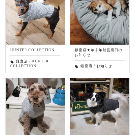
HUNTER COLLECTION
銀座店★年末年始営業日の
お知らせ
鎌倉店
/
HUNTER
local_offer
COLLECTION
銀座店
/
お知らせ
local_offer