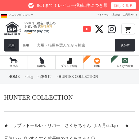
8/31まで！レビュー投稿1件につき最大200ptプレゼント
詳しく見る
アニモンダ | ハンター
マイページ
実店舗
ご利用ガイド
5500円（税込）以上の
お買い物で
送料無料！
local_grocery_store
犬用
猫用
さがす
book
stars
photo_camera
犬用品
猫用品
ブランド紹介
特集
みんなの写真
コ
ン
HOME
>
blog
>
鎌倉店
>
HUNTER COLLECTION
テ
ン
ツ
へ
HUNTER COLLECTION
ス
キ
ッ
プ
★ ラブラドールレトリバー さくらちゃん（8カ月/22㎏） ★
元気いっぱいすくすく成長中のさくらちゃん♡