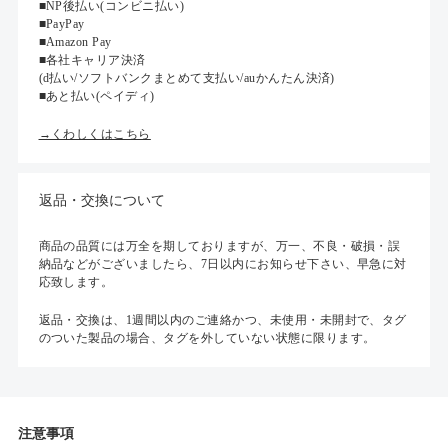
■NP後払い(コンビニ払い)
■PayPay
■Amazon Pay
■各社キャリア決済
(d払い/ソフトバンクまとめて支払い/auかんたん決済)
■あと払い(ペイディ)
→くわしくはこちら
返品・交換について
商品の品質には万全を期しておりますが、万一、不良・破損・誤
納品などがございましたら、7日以内にお知らせ下さい、早急に対
応致します。
返品・交換は、1週間以内のご連絡かつ、未使用・未開封で、タグ
のついた製品の場合、タグを外していない状態に限ります。
注意事項