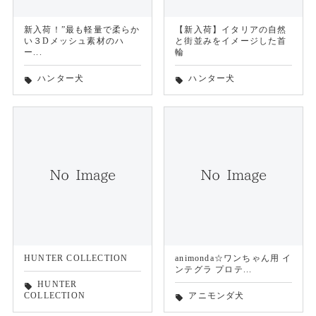
新入荷！”最も軽量で柔らか
【新入荷】イタリアの自然
い３Dメッシュ素材のハ
と街並みをイメージした首
ー...
輪
ハンター犬
ハンター犬
local_offer
local_offer
HUNTER COLLECTION
animonda☆ワンちゃん用 イ
ンテグラ プロテ...
HUNTER
local_offer
COLLECTION
アニモンダ犬
local_offer