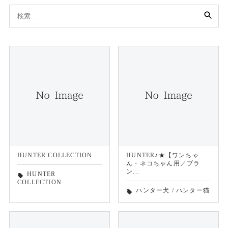
検
索:
HUNTER COLLECTION
HUNTER♪★【ワンちゃ
ん・ネコちゃん用／ブラ
ン...
HUNTER
local_offer
COLLECTION
ハンター犬
/
ハンター猫
local_offer