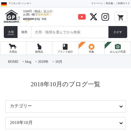
アニモンダ | ハンター
マイページ
実店舗
ご利用ガイド
5500円（税込）以上の
お買い物で
送料無料！
local_grocery_store
犬用
猫用
さがす
book
stars
photo_camera
犬用品
猫用品
ブランド紹介
特集
みんなの写真
コ
ン
HOME
>
blog
>
2018年
>
10月
テ
ン
ツ
へ
ス
2018年10月のブログ一覧
キ
ッ
プ
カテゴリー
2018年10月