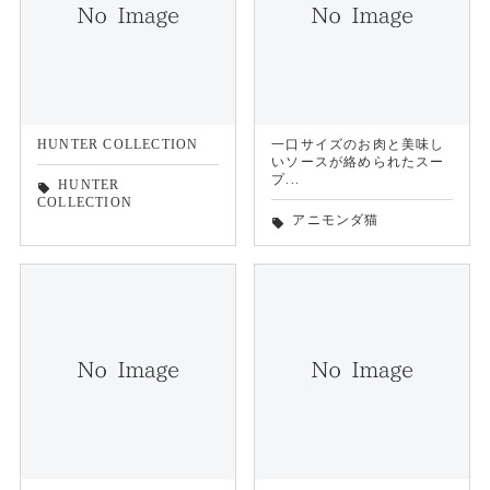
HUNTER COLLECTION
一口サイズのお肉と美味し
いソースが絡められたスー
プ...
HUNTER
local_offer
COLLECTION
アニモンダ猫
local_offer