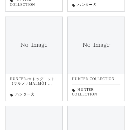
HUNTER
local_offer
COLLECTION
ハンター犬
local_offer
HUNTER♪☆ドッグニット
HUNTER COLLECTION
【マルメ／MALMÖ】...
HUNTER
local_offer
ハンター犬
COLLECTION
local_offer