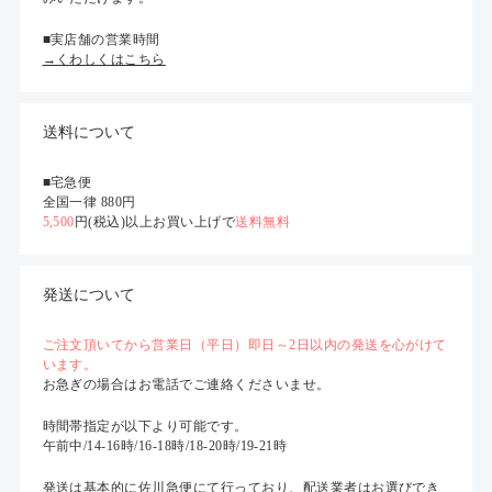
■実店舗の営業時間
→くわしくはこちら
送料について
■宅急便
全国一律 880円
5,500
円(税込)以上お買い上げで
送料無料
発送について
ご注文頂いてから営業日（平日）即日～2日以内の発送を心がけて
います。
お急ぎの場合はお電話でご連絡くださいませ。
時間帯指定が以下より可能です。
午前中/14-16時/16-18時/18-20時/19-21時
発送は基本的に佐川急便にて行っており、配送業者はお選びでき