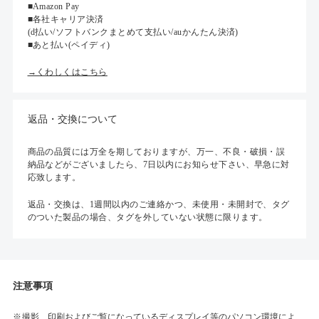
■Amazon Pay
■各社キャリア決済
(d払い/ソフトバンクまとめて支払い/auかんたん決済)
■あと払い(ペイディ)
→くわしくはこちら
返品・交換について
商品の品質には万全を期しておりますが、万一、不良・破損・誤
納品などがございましたら、7日以内にお知らせ下さい、早急に対
応致します。
返品・交換は、1週間以内のご連絡かつ、未使用・未開封で、タグ
のついた製品の場合、タグを外していない状態に限ります。
注意事項
撮影、印刷およびご覧になっているディスプレイ等のパソコン環境によ