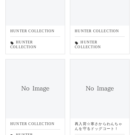
HUNTER COLLECTION
HUNTER COLLECTION
HUNTER
HUNTER
local_offer
local_offer
COLLECTION
COLLECTION
HUNTER COLLECTION
再入荷☆寒さからわんちゃ
んを守るドッグコート！