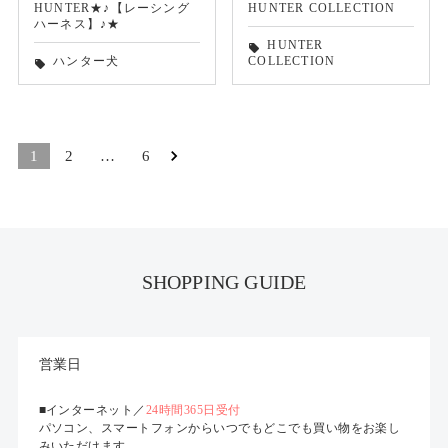
HUNTER★♪【レーシング
HUNTER COLLECTION
ハーネス】♪★
HUNTER
local_offer
ハンター犬
COLLECTION
local_offer
1
2
…
6
SHOPPING GUIDE
営業日
■インターネット／
24時間365日受付
パソコン、スマートフォンからいつでもどこでも買い物をお楽し
みいただけます。