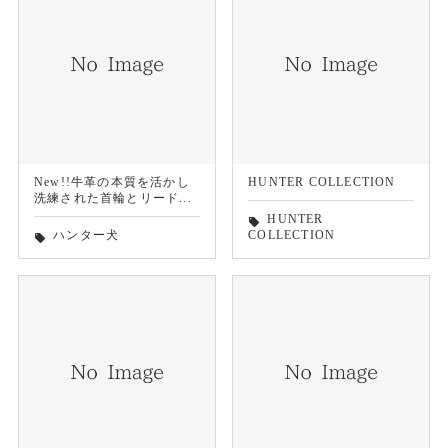
New!!牛革の本質を活かし
HUNTER COLLECTION
洗練された首輪とリード...
HUNTER
local_offer
ハンター犬
COLLECTION
local_offer