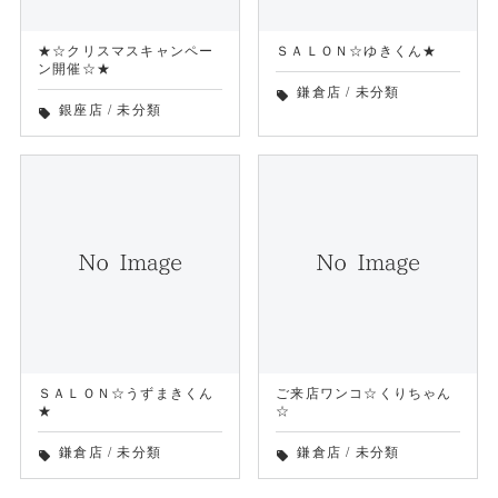
★☆クリスマスキャンペー
ＳＡＬＯＮ☆ゆきくん★
ン開催☆★
鎌倉店
/
未分類
local_offer
銀座店
/
未分類
local_offer
ＳＡＬＯＮ☆うずまきくん
ご来店ワンコ☆くりちゃん
★
☆
鎌倉店
/
未分類
鎌倉店
/
未分類
local_offer
local_offer