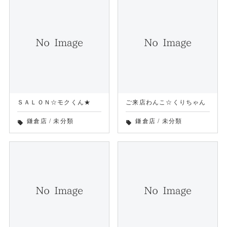
ＳＡＬＯＮ☆モクくん★
ご来店わんこ☆くりちゃん
鎌倉店
/
未分類
鎌倉店
/
未分類
local_offer
local_offer