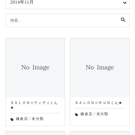
2014年11月
検
索:
ＳＡＬＯＮ☆ティディくん
ＳＡＬＯＮ☆ＲＵＮくん★
★
鎌倉店
/
未分類
local_offer
鎌倉店
/
未分類
local_offer