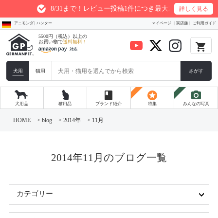
8/31まで！レビュー投稿1件につき最大200ptプレゼント
詳しく見る
アニモンダ | ハンター
マイページ
実店舗
ご利用ガイド
5500円（税込）以上の
お買い物で
送料無料！
local_grocery_store
犬用
猫用
さがす
book
stars
photo_camera
犬用品
猫用品
ブランド紹介
特集
みんなの写真
コ
ン
HOME
>
blog
>
2014年
>
11月
テ
ン
ツ
へ
ス
2014年11月のブログ一覧
キ
ッ
プ
カテゴリー