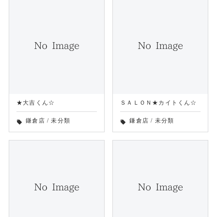
★大吉くん☆
ＳＡＬＯＮ★カイトくん☆
鎌倉店
/
未分類
鎌倉店
/
未分類
local_offer
local_offer