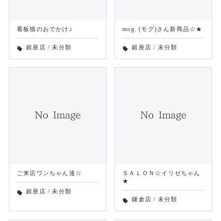
看板猫のおでかけ♪
mog. (モグ)さん新商品☆★
銀座店
/
未分類
銀座店
/
未分類
local_offer
local_offer
ご来店ワンちゃん達☆
ＳＡＬＯＮ☆イリゼちゃん
★
銀座店
/
未分類
local_offer
鎌倉店
/
未分類
local_offer