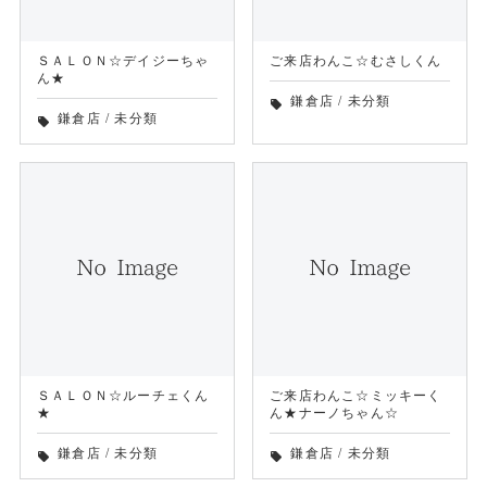
ＳＡＬＯＮ☆デイジーちゃ
ご来店わんこ☆むさしくん
ん★
鎌倉店
/
未分類
local_offer
鎌倉店
/
未分類
local_offer
ＳＡＬＯＮ☆ルーチェくん
ご来店わんこ☆ミッキーく
★
ん★ナーノちゃん☆
鎌倉店
/
未分類
鎌倉店
/
未分類
local_offer
local_offer