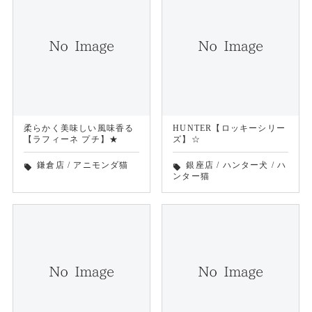
柔らかく美味しい風味香る
HUNTER【ロッキーシリー
【ラフィーネ プチ】★
ズ】☆
鎌倉店
/
アニモンダ猫
銀座店
/
ハンター犬
/
ハ
local_offer
local_offer
ンター猫