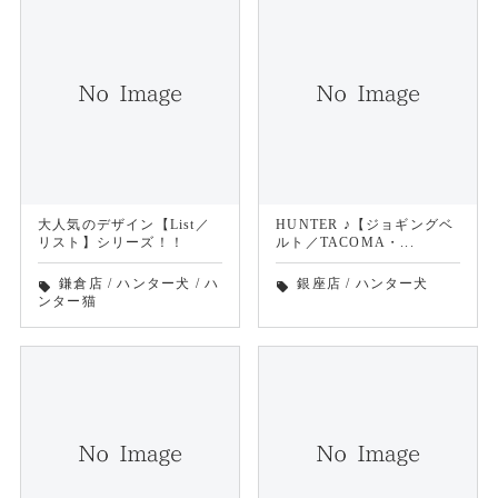
大人気のデザイン【List／
HUNTER ♪【ジョギングベ
リスト】シリーズ！！
ルト／TACOMA・...
鎌倉店
/
ハンター犬
/
ハ
銀座店
/
ハンター犬
local_offer
local_offer
ンター猫