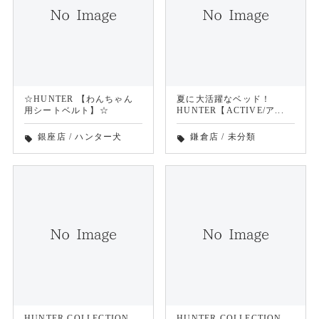
☆HUNTER 【わんちゃん
夏に大活躍なベッド！
用シートベルト】☆
HUNTER【ACTIVE/ア...
銀座店
/
ハンター犬
鎌倉店
/
未分類
local_offer
local_offer
HUNTER COLLECTION
HUNTER COLLECTION