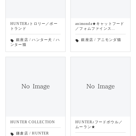
HUNTER♪トロリー／ポー
animonda★キャットフード
トランド
／フォムファインス...
銀座店
/
ハンター犬
/
ハ
銀座店
/
アニモンダ猫
local_offer
local_offer
ンター猫
HUNTER COLLECTION
HUNTER♪フードボウル／
ムーラン★
鎌倉店
/
HUNTER
local_offer