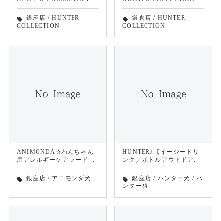
銀座店
/
HUNTER
鎌倉店
/
HUNTER
local_offer
local_offer
COLLECTION
COLLECTION
ANIMONDA✰わんちゃん
HUNTER♪【イージードリ
用アレルギーケアフード...
ンク／ボトルアウトドア...
銀座店
/
アニモンダ犬
銀座店
/
ハンター犬
/
ハ
local_offer
local_offer
ンター猫