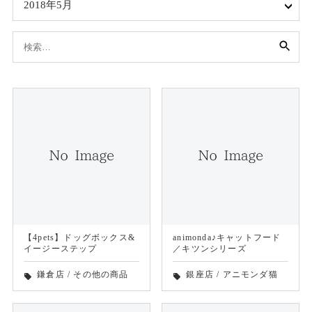
2018年5月
検
索:
【4pets】ドッグボックス&
animonda♪キャットフード
イージーステップ
／キツンシリーズ
鎌倉店
/
その他の商品
銀座店
/
アニモンダ猫
local_offer
local_offer