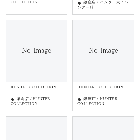
COLLECTION
銀座店
/
ハンター犬
/
ハ
local_offer
ンター猫
HUNTER COLLECTION
HUNTER COLLECTION
鎌倉店
/
HUNTER
銀座店
/
HUNTER
local_offer
local_offer
COLLECTION
COLLECTION