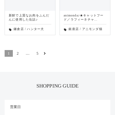
新鮮で上質なお肉をふんだ
animonda♪★キャットフー
んに使用した缶詰♪
ド／ラフィーネチャ...
鎌倉店
/
ハンター犬
銀座店
/
アニモンダ猫
local_offer
local_offer
1
2
…
5
SHOPPING GUIDE
営業日