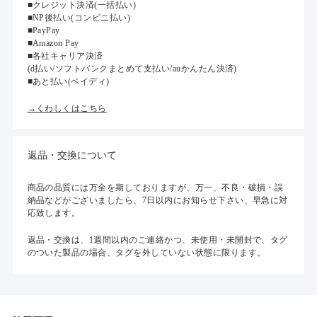
■クレジット決済(一括払い)
■NP後払い(コンビニ払い)
■PayPay
■Amazon Pay
■各社キャリア決済
(d払い/ソフトバンクまとめて支払い/auかんたん決済)
■あと払い(ペイディ)
→くわしくはこちら
返品・交換について
商品の品質には万全を期しておりますが、万一、不良・破損・誤
納品などがございましたら、7日以内にお知らせ下さい、早急に対
応致します。
返品・交換は、1週間以内のご連絡かつ、未使用・未開封で、タグ
のついた製品の場合、タグを外していない状態に限ります。