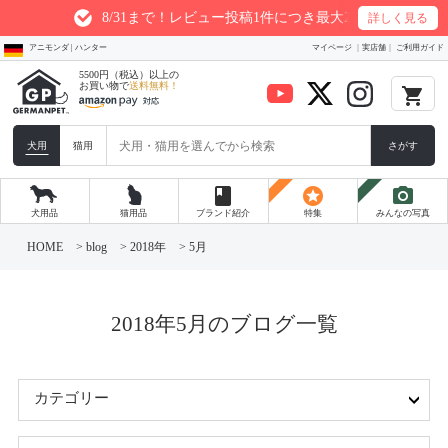
8/31まで！レビュー投稿1件につき最大200ptプレゼント
詳しく見る
アニモンダ | ハンター
マイページ
実店舗
ご利用ガイド
5500円（税込）以上の
お買い物で
送料無料！
local_grocery_store
犬用
猫用
さがす
book
stars
photo_camera
犬用品
猫用品
ブランド紹介
特集
みんなの写真
コ
ン
HOME
>
blog
>
2018年
>
5月
テ
ン
ツ
へ
ス
2018年5月のブログ一覧
キ
ッ
プ
カテゴリー