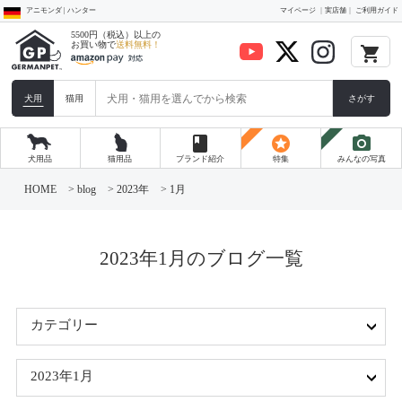
アニモンダ | ハンター
マイページ
実店舗
ご利用ガイド
5500円（税込）以上の
お買い物で
送料無料！
local_grocery_store
犬用
猫用
さがす
book
stars
photo_camera
犬用品
猫用品
ブランド紹介
特集
みんなの写真
コ
ン
HOME
>
blog
>
2023年
>
1月
テ
ン
ツ
へ
ス
2023年1月のブログ一覧
キ
ッ
プ
カテゴリー
2023年1月