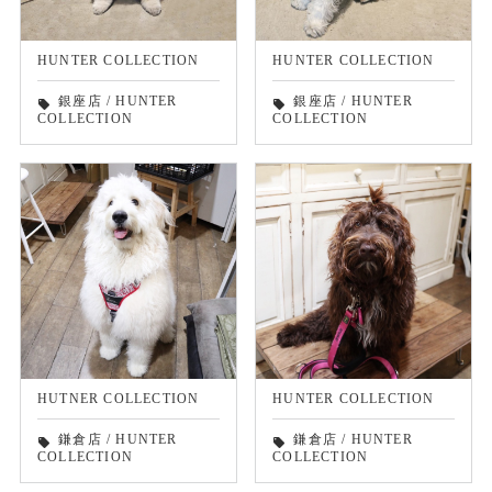
HUNTER COLLECTION
HUNTER COLLECTION
銀座店
/
HUNTER
銀座店
/
HUNTER
local_offer
local_offer
COLLECTION
COLLECTION
HUTNER COLLECTION
HUNTER COLLECTION
鎌倉店
/
HUNTER
鎌倉店
/
HUNTER
local_offer
local_offer
COLLECTION
COLLECTION