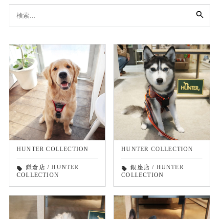
検
索:
HUNTER COLLECTION
HUNTER COLLECTION
鎌倉店
/
HUNTER
銀座店
/
HUNTER
local_offer
local_offer
COLLECTION
COLLECTION