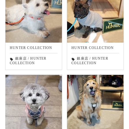
HUNTER COLLECTION
HUNTER COLLECTION
銀座店
/
HUNTER
銀座店
/
HUNTER
local_offer
local_offer
COLLECTION
COLLECTION