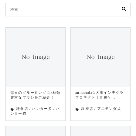
検
索:
毎日のグルーミングに♪種類
animonda✩犬用インテグラ
豊富なブラシをご紹介！
プロテクト【胃腸ケ...
鎌倉店
/
ハンター犬
/
ハ
銀座店
/
アニモンダ犬
local_offer
local_offer
ンター猫