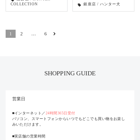
local_offer
COLLECTION
銀座店
/
ハンター犬
local_offer
1
2
…
6
SHOPPING GUIDE
営業日
■インターネット／
24時間365日受付
パソコン、スマートフォンからいつでもどこでも買い物をお楽し
みいただけます。
■実店舗の営業時間