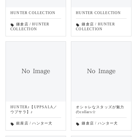
HUNTER COLLECTION
HUNTER COLLECTION
鎌倉店
/
HUNTER
鎌倉店
/
HUNTER
local_offer
local_offer
COLLECTION
COLLECTION
HUNTER♪【UPPSALA／
オシャレなスタッズが魅力
ウプサラ】♪
のcollars☆
銀座店
/
ハンター犬
鎌倉店
/
ハンター犬
local_offer
local_offer