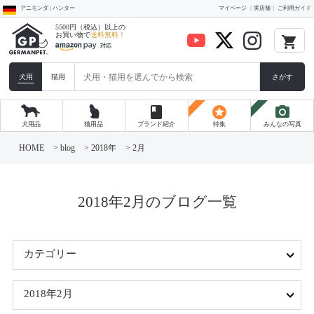
アニモンダ | ハンター
マイページ
実店舗
ご利用ガイド
5500円（税込）以上の
お買い物で
送料無料！
local_grocery_store
犬用
猫用
さがす
book
stars
photo_camera
犬用品
猫用品
ブランド紹介
特集
みんなの写真
コ
ン
HOME
>
blog
>
2018年
>
2月
テ
ン
ツ
へ
ス
2018年2月のブログ一覧
キ
ッ
プ
カテゴリー
2018年2月