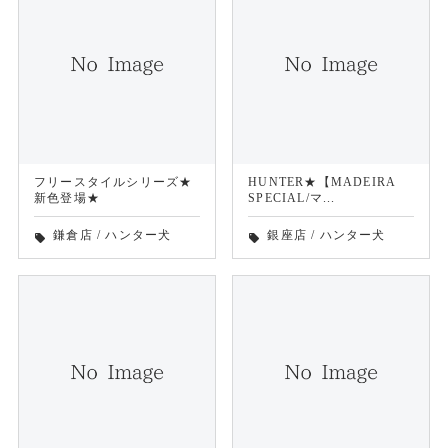
フリースタイルシリーズ★
HUNTER★【MADEIRA
新色登場★
SPECIAL/マ...
鎌倉店
/
ハンター犬
銀座店
/
ハンター犬
local_offer
local_offer