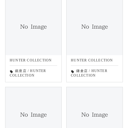
HUNTER COLLECTION
HUNTER COLLECTION
銀座店
/
HUNTER
鎌倉店
/
HUNTER
local_offer
local_offer
COLLECTION
COLLECTION