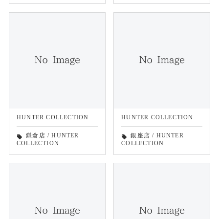
HUNTER COLLECTION
HUNTER COLLECTION
鎌倉店
/
HUNTER
銀座店
/
HUNTER
local_offer
local_offer
COLLECTION
COLLECTION