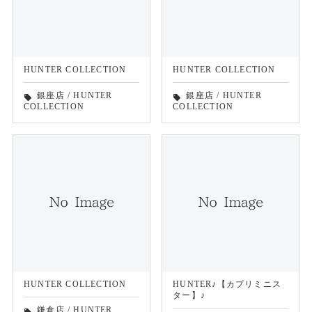
HUNTER COLLECTION
HUNTER COLLECTION
銀座店
/
HUNTER
銀座店
/
HUNTER
local_offer
local_offer
COLLECTION
COLLECTION
HUNTER COLLECTION
HUNTER♪【カプリミニス
ター】♪
鎌倉店
/
HUNTER