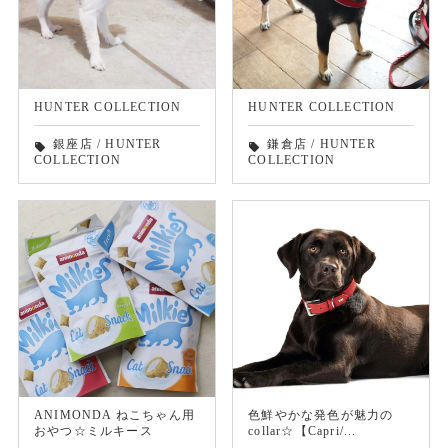
HUNTER COLLECTION
HUNTER COLLECTION
銀座店
/
HUNTER
鎌倉店
/
HUNTER
local_offer
local_offer
COLLECTION
COLLECTION
ANIMONDA ねこちゃん用
色鮮やかな発色が魅力の
おやつ☆ミルキース
collar☆【Capri/...