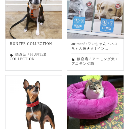
HUNTER COLLECTION
animondaワンちゃん・ネコ
ちゃん用★♫【イン...
鎌倉店
/
HUNTER
local_offer
COLLECTION
銀座店
/
アニモンダ犬
/
local_offer
アニモンダ猫