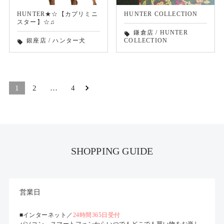
HUNTER★☆【カプリミニ
HUNTER COLLECTION
スター】☆♫
鎌倉店
/
HUNTER
local_offer
銀座店
/
ハンター犬
COLLECTION
local_offer
1
2
…
4
SHOPPING GUIDE
営業日
■インターネット／
24時間365日受付
パソコン、スマートフォンからいつでもどこでも買い物をお楽し