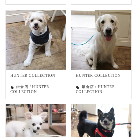
HUNTER COLLECTION
HUNTER COLLECTION
鎌倉店
/
HUNTER
鎌倉店
/
HUNTER
local_offer
local_offer
COLLECTION
COLLECTION