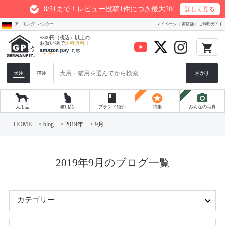
8/31まで！レビュー投稿1件につき最大200ptプレゼント
詳しく見る
アニモンダ | ハンター
マイページ
実店舗
ご利用ガイド
5500円（税込）以上の
お買い物で
送料無料！
local_grocery_store
犬用
猫用
さがす
book
stars
photo_camera
犬用品
猫用品
ブランド紹介
特集
みんなの写真
コ
ン
HOME
>
blog
>
2019年
>
9月
テ
ン
ツ
へ
ス
2019年9月のブログ一覧
キ
ッ
プ
カテゴリー