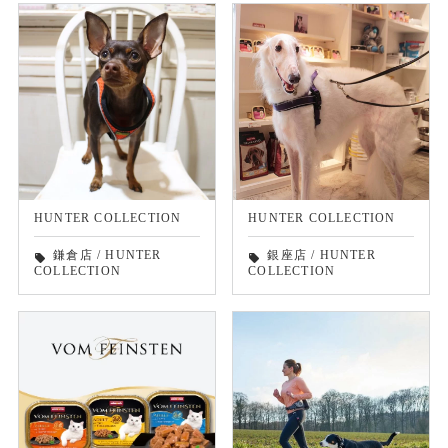
HUNTER COLLECTION
HUNTER COLLECTION
鎌倉店
/
HUNTER
銀座店
/
HUNTER
local_offer
local_offer
COLLECTION
COLLECTION