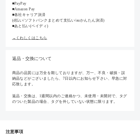
■PayPay
■Amazon Pay
■各社キャリア決済
(d払い/ソフトバンクまとめて支払い/auかんたん決済)
■あと払い(ペイディ)
→くわしくはこちら
返品・交換について
商品の品質には万全を期しておりますが、万一、不良・破損・誤
納品などがございましたら、7日以内にお知らせ下さい、早急に対
応致します。
返品・交換は、1週間以内のご連絡かつ、未使用・未開封で、タグ
のついた製品の場合、タグを外していない状態に限ります。
注意事項