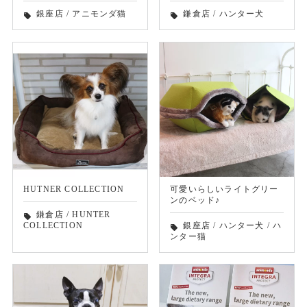
銀座店
/
アニモンダ猫
鎌倉店
/
ハンター犬
local_offer
local_offer
HUTNER COLLECTION
可愛いらしいライトグリー
ンのベッド♪
鎌倉店
/
HUNTER
local_offer
COLLECTION
銀座店
/
ハンター犬
/
ハ
local_offer
ンター猫