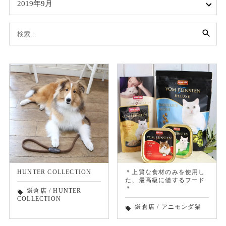
2019年9月
検
索:
HUNTER COLLECTION
＊上質な食材のみを使用し
た、最高級に値するフード
＊
鎌倉店
/
HUNTER
local_offer
COLLECTION
鎌倉店
/
アニモンダ猫
local_offer