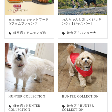
animonda☆キャットフード
わんちゃんと楽しくジョギ
✰フォムファインス...
ング♪【ジャスパー】
銀座店
/
アニモンダ猫
鎌倉店
/
ハンター犬
local_offer
local_offer
HUNTER COLLECTION
HUNTER COLLECTION
鎌倉店
/
HUNTER
鎌倉店
/
HUNTER
local_offer
local_offer
COLLECTION
COLLECTION