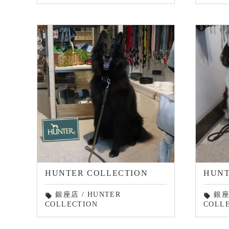
HUNTER COLLECTION
HUNT
銀座店
/
HUNTER
銀
local_offer
local_offer
COLLECTION
COLL