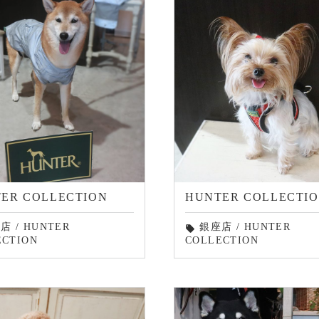
ER COLLECTION
HUNTER COLLECTI
座店
/
HUNTER
銀座店
/
HUNTER
local_offer
ECTION
COLLECTION