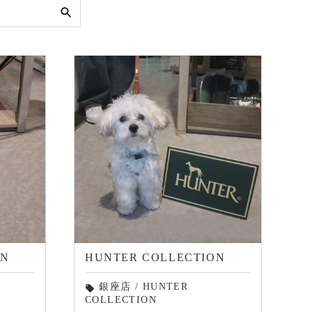
検
索:
ON
HUNTER COLLECTION
銀座店
/
HUNTER
local_offer
COLLECTION