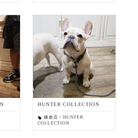
ON
HUNTER COLLECTION
鎌倉店
/
HUNTER
local_offer
COLLECTION