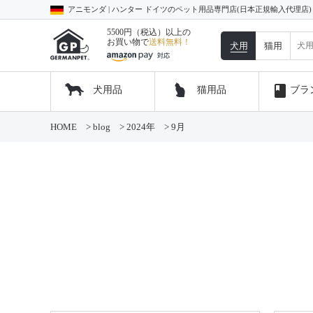
アニモンダ | ハンター ドイツのペット用品専門店(日本正規輸入代理店
5500円（税込）以上の
お買い物で
送料無料！
犬用
猫用
book
犬用品
猫用品
ブラ
コ
HOME
>
blog
>
2024年
>
9月
ン
テ
ン
ツ
へ
ス
キ
ッ
プ