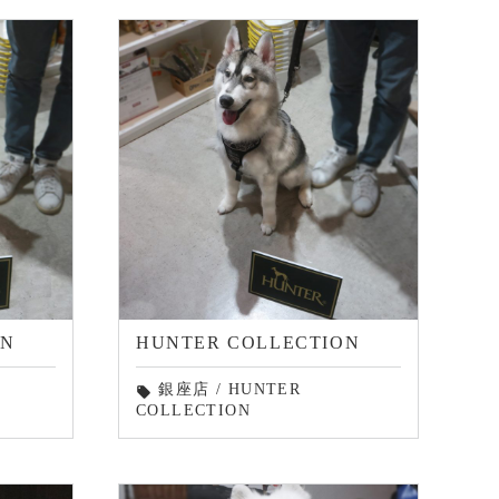
ON
HUNTER COLLECTION
銀座店
/
HUNTER
local_offer
COLLECTION