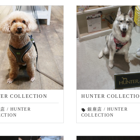
ER COLLECTION
HUNTER COLLECTI
倉店
/
HUNTER
銀座店
/
HUNTER
local_offer
ECTION
COLLECTION