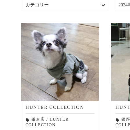
カテゴリー
202
HUNTER COLLECTION
HUNT
鎌倉店
/
HUNTER
銀
local_offer
local_offer
COLLECTION
COLL