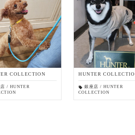
ER COLLECTION
HUNTER COLLECTI
倉店
/
HUNTER
銀座店
/
HUNTER
local_offer
ECTION
COLLECTION