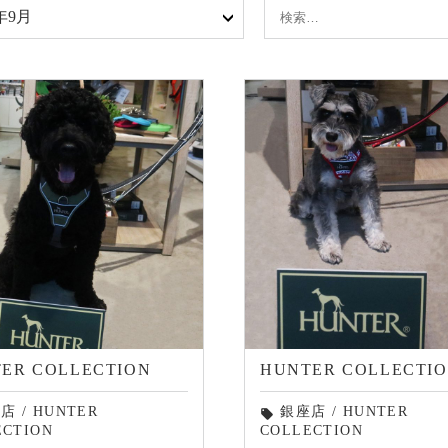
4年9月
ER COLLECTION
HUNTER COLLECTI
座店
/
HUNTER
銀座店
/
HUNTER
local_offer
ECTION
COLLECTION