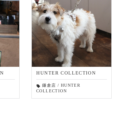
ON
HUNTER COLLECTION
鎌倉店
/
HUNTER
local_offer
COLLECTION