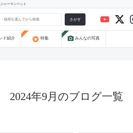
) ジャーマンペット
さがす
photo_camera
stars
ンド紹介
特集
みんなの写真
2024年9月のブログ一覧