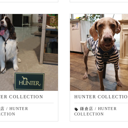
ER COLLECTION
HUNTER COLLECTI
座店
/
HUNTER
鎌倉店
/
HUNTER
local_offer
ECTION
COLLECTION