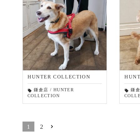
HUNTER COLLECTION
HUNT
鎌倉店
/
HUNTER
鎌
local_offer
local_offer
COLLECTION
COLL
1
2