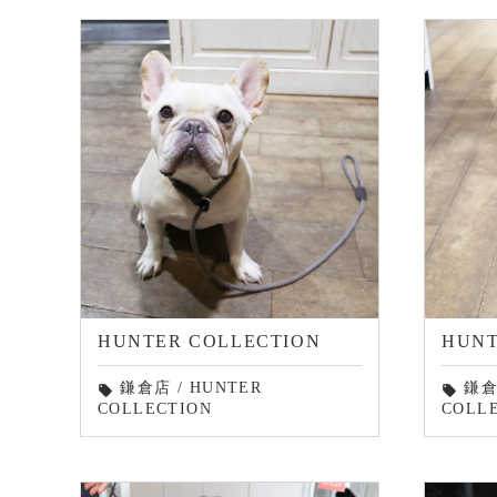
HUNTER COLLECTION
HUNT
鎌倉店
/
HUNTER
鎌
local_offer
local_offer
COLLECTION
COLL