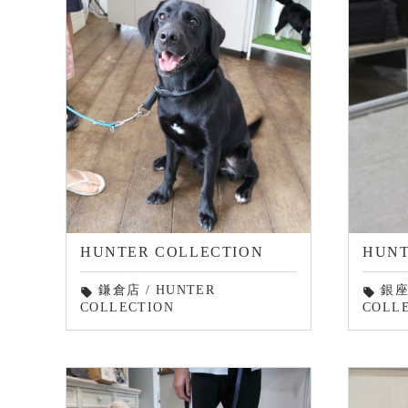
HUNTER COLLECTION
HUNT
鎌倉店
/
HUNTER
銀
local_offer
local_offer
COLLECTION
COLL