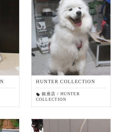
ON
HUNTER COLLECTION
銀座店
/
HUNTER
local_offer
COLLECTION