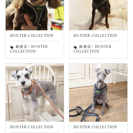
HUNTER COLLECTION
HUNTER COLLECTION
銀座店
/
HUNTER
銀座店
/
HUNTER
local_offer
local_offer
COLLECTION
COLLECTION
HUNTER COLLECTION
HUNTER COLLECTION