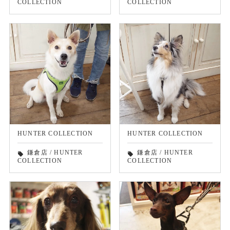
COLLECTION
COLLECTION
HUNTER COLLECTION
HUNTER COLLECTION
鎌倉店
/
HUNTER
鎌倉店
/
HUNTER
local_offer
local_offer
COLLECTION
COLLECTION