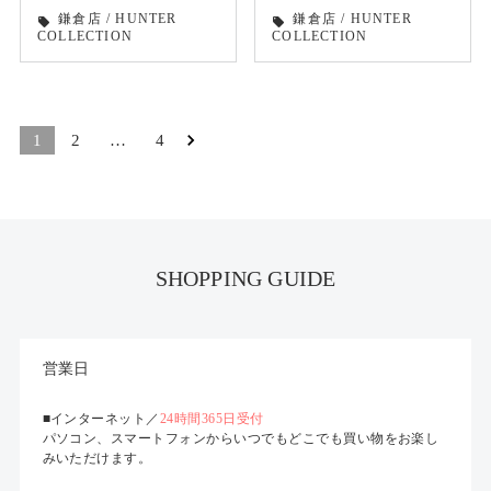
鎌倉店
/
HUNTER
鎌倉店
/
HUNTER
local_offer
local_offer
COLLECTION
COLLECTION
1
2
…
4
SHOPPING GUIDE
営業日
■インターネット／
24時間365日受付
パソコン、スマートフォンからいつでもどこでも買い物をお楽し
みいただけます。