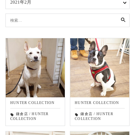
2021年2月
検
索:
HUNTER COLLECTION
HUNTER COLLECTION
鎌倉店
/
HUNTER
鎌倉店
/
HUNTER
local_offer
local_offer
COLLECTION
COLLECTION