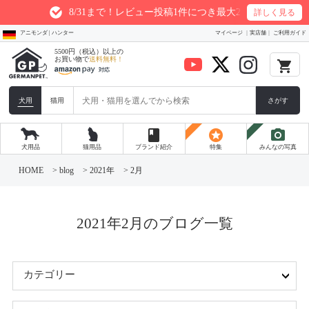
8/31まで！レビュー投稿1件につき最大200ptプレゼント
詳しく見る
アニモンダ | ハンター
マイページ
実店舗
ご利用ガイド
5500円（税込）以上の
お買い物で
送料無料！
local_grocery_store
犬用
猫用
さがす
book
stars
photo_camera
犬用品
猫用品
ブランド紹介
特集
みんなの写真
コ
ン
HOME
>
blog
>
2021年
>
2月
テ
ン
ツ
へ
ス
2021年2月のブログ一覧
キ
ッ
プ
カテゴリー