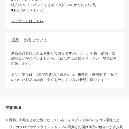
(d払い/ソフトバンクまとめて支払い/auかんたん決済)
■あと払い(ペイディ)
→くわしくはこちら
返品・交換について
商品の品質には万全を期しておりますが、万一、不良・破損・誤
納品などがございましたら、7日以内にお知らせ下さい、早急に対
応致します。
返品・交換は、1週間以内のご連絡かつ、未使用・未開封で、タグ
のついた製品の場合、タグを外していない状態に限ります。
注意事項
撮影、印刷およびご覧になっているディスプレイ等のパソコン環境によ
り、カタログやオンラインショップの写真とお届け商品の色合いが多少異