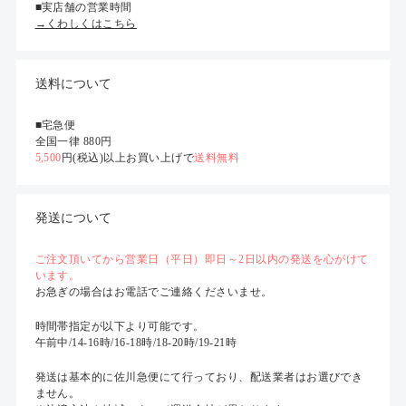
■実店舗の営業時間
→くわしくはこちら
送料について
■宅急便
全国一律 880円
5,500
円(税込)以上お買い上げで
送料無料
発送について
ご注文頂いてから営業日（平日）即日～2日以内の発送を心がけて
います。
お急ぎの場合はお電話でご連絡くださいませ。
時間帯指定が以下より可能です。
午前中/14-16時/16-18時/18-20時/19-21時
発送は基本的に佐川急便にて行っており、配送業者はお選びでき
ません。