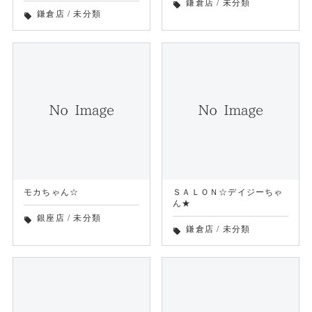
鎌倉店
/
未分類
local_offer
鎌倉店
/
未分類
local_offer
モカちゃん☆
ＳＡＬＯＮ☆デイジーちゃ
ん★
銀座店
/
未分類
local_offer
鎌倉店
/
未分類
local_offer