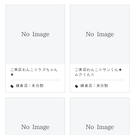
ご来店わんこ☆ラズちゃん
ご来店わんこ☆サンくん★
★
ムクくん☆
鎌倉店
/
未分類
鎌倉店
/
未分類
local_offer
local_offer