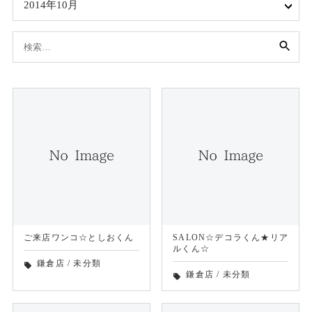
2014年10月
検
索:
ご来店ワンコ☆としおくん
SALON☆デコラくん★リア
ルくん☆
鎌倉店
/
未分類
local_offer
鎌倉店
/
未分類
local_offer