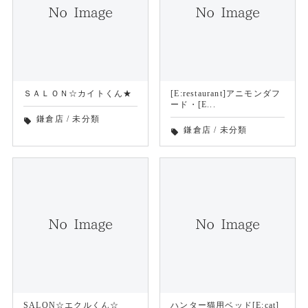
ＳＡＬＯＮ☆カイトくん★
[E:restaurant]アニモンダフ
ード・[E...
鎌倉店
/
未分類
local_offer
鎌倉店
/
未分類
local_offer
SALON☆エクルくん☆
ハンター猫用ベッド[E:cat]