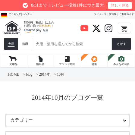
8/31まで！レビュー投稿1件につき最大200ptプレゼント
詳しく見る
アニモンダ | ハンター
マイページ
実店舗
ご利用ガイド
5500円（税込）以上の
お買い物で
送料無料！
local_grocery_store
犬用
猫用
さがす
book
stars
photo_camera
犬用品
猫用品
ブランド紹介
特集
みんなの写真
コ
ン
HOME
>
blog
>
2014年
>
10月
テ
ン
ツ
へ
ス
2014年10月のブログ一覧
キ
ッ
プ
カテゴリー