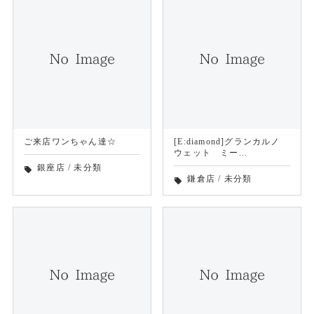
ご来店ワンちゃん達☆
[E:diamond]グランカルノ
ウェット ミー...
銀座店
/
未分類
local_offer
鎌倉店
/
未分類
local_offer