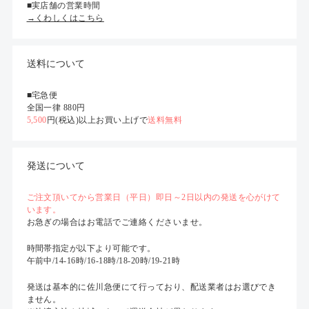
■実店舗の営業時間
→くわしくはこちら
送料について
■宅急便
全国一律 880円
5,500
円(税込)以上お買い上げで
送料無料
発送について
ご注文頂いてから営業日（平日）即日～2日以内の発送を心がけて
います。
お急ぎの場合はお電話でご連絡くださいませ。
時間帯指定が以下より可能です。
午前中/14-16時/16-18時/18-20時/19-21時
発送は基本的に佐川急便にて行っており、配送業者はお選びでき
ません。