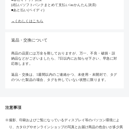
(d払い/ソフトバンクまとめて支払い/auかんたん決済)
■あと払い(ペイディ)
→くわしくはこちら
返品・交換について
商品の品質には万全を期しておりますが、万一、不良・破損・誤
納品などがございましたら、7日以内にお知らせ下さい、早急に対
応致します。
返品・交換は、1週間以内のご連絡かつ、未使用・未開封で、タグ
のついた製品の場合、タグを外していない状態に限ります。
注意事項
撮影、印刷およびご覧になっているディスプレイ等のパソコン環境によ
り、カタログやオンラインショップの写真とお届け商品の色合いが多少異