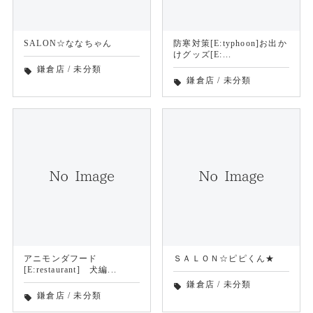
SALON☆ななちゃん
防寒対策[E:typhoon]お出か
けグッズ[E:...
鎌倉店
/
未分類
local_offer
鎌倉店
/
未分類
local_offer
アニモンダフード
ＳＡＬＯＮ☆ピピくん★
[E:restaurant] 犬編...
鎌倉店
/
未分類
local_offer
鎌倉店
/
未分類
local_offer