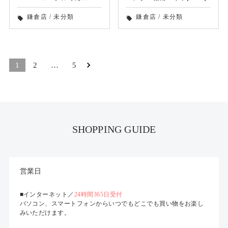
鎌倉店
/
未分類
鎌倉店
/
未分類
local_offer
local_offer
1
2
…
5
SHOPPING GUIDE
営業日
■インターネット／
24時間365日受付
パソコン、スマートフォンからいつでもどこでも買い物をお楽し
みいただけます。