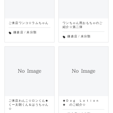
ご来店ワンコ☆ラムちゃん
ワンちゃん用おもちゃのご
紹介☆第二弾
鎌倉店
/
未分類
local_offer
鎌倉店
/
未分類
local_offer
ご来店わんこ☆ロンくん★
★Ｄｏｇ Ｌｏｔｉｏｎ
くー太朗くん＆はうちゃん
★ のご紹介☆
☆