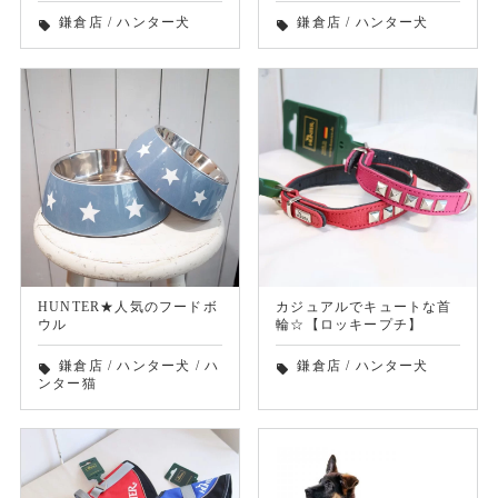
鎌倉店
/
ハンター犬
鎌倉店
/
ハンター犬
local_offer
local_offer
HUNTER★人気のフードボ
カジュアルでキュートな首
ウル
輪☆【ロッキープチ】
鎌倉店
/
ハンター犬
/
ハ
鎌倉店
/
ハンター犬
local_offer
local_offer
ンター猫