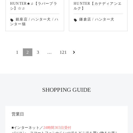
HUNTER★♫【ラバーブラ
HUNTER【カナディアンエ
シ】☆♫
ルク】
銀座店
/
ハンター犬
/
ハ
鎌倉店
/
ハンター犬
local_offer
local_offer
ンター猫
1
2
3
…
121
SHOPPING GUIDE
営業日
■インターネット／
24時間365日受付
パソコン、スマートフォンからいつでもどこでも買い物をお楽し