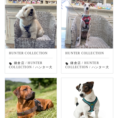
HUNTER COLLECTION
HUNTER COLLECTION
鎌倉店
/
HUNTER
鎌倉店
/
HUNTER
local_offer
local_offer
COLLECTION
/
ハンター犬
COLLECTION
/
ハンター犬