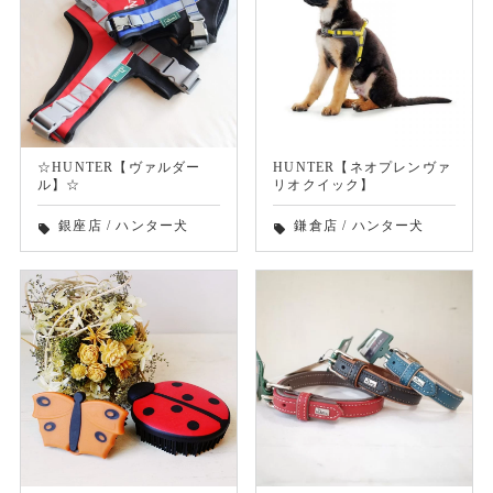
☆HUNTER【ヴァルダー
HUNTER【ネオプレンヴァ
ル】☆
リオクイック】
銀座店
/
ハンター犬
鎌倉店
/
ハンター犬
local_offer
local_offer