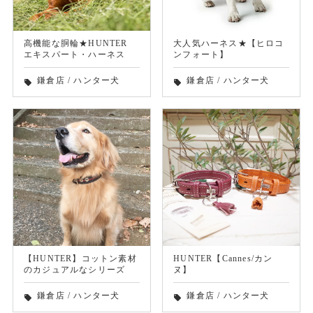
高機能な胴輪★HUNTER
大人気ハーネス★【ヒロコ
エキスパート・ハーネス
ンフォート】
鎌倉店
/
ハンター犬
鎌倉店
/
ハンター犬
local_offer
local_offer
【HUNTER】コットン素材
HUNTER【Cannes/カン
のカジュアルなシリーズ
ヌ】
鎌倉店
/
ハンター犬
鎌倉店
/
ハンター犬
local_offer
local_offer