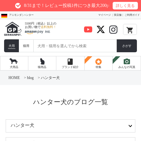
8/31まで！レビュー投稿1件につき最大200ptプレゼント
詳しく見る
アニモンダ | ハンター
マイページ
実店舗
ご利用ガイド
5500円（税込）以上の
お買い物で
送料無料！
local_grocery_store
犬用
猫用
さがす
book
stars
photo_camera
犬用品
猫用品
ブランド紹介
特集
みんなの写真
コ
ン
HOME
>
blog
>
ハンター犬
テ
ン
ツ
へ
ス
ハンター犬のブログ一覧
キ
ッ
プ
ハンター犬