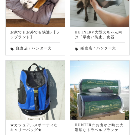
お家でもお外でも快適♪【ラ
HUTNER∇大型犬ちゃん向
ップランド】
け『早食い防止』食器
鎌倉店
/
ハンター犬
鎌倉店
/
ハンター犬
local_offer
local_offer
★カジュアルスポーティな
HUNTER☆お出かけ時に大
キャリーバッグ★
活躍なトラベルブランケ...