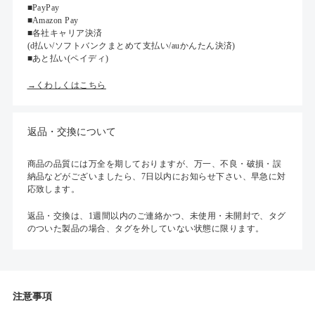
■PayPay
■Amazon Pay
■各社キャリア決済
(d払い/ソフトバンクまとめて支払い/auかんたん決済)
■あと払い(ペイディ)
→くわしくはこちら
返品・交換について
商品の品質には万全を期しておりますが、万一、不良・破損・誤
納品などがございましたら、7日以内にお知らせ下さい、早急に対
応致します。
返品・交換は、1週間以内のご連絡かつ、未使用・未開封で、タグ
のついた製品の場合、タグを外していない状態に限ります。
注意事項