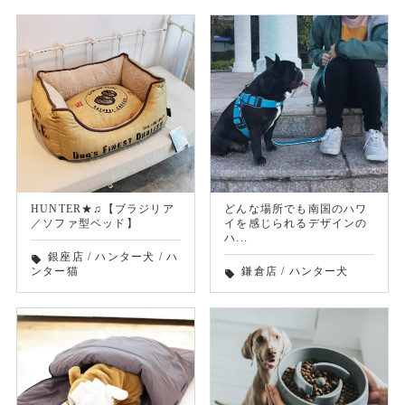
HUNTER★♫【ブラジリア
どんな場所でも南国のハワ
／ソファ型ベッド】
イを感じられるデザインの
ハ...
銀座店
/
ハンター犬
/
ハ
local_offer
ンター猫
鎌倉店
/
ハンター犬
local_offer