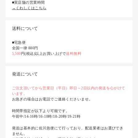
■実店舗の営業時間
→くわしくはこちら
送料について
■宅急便
全国一律 880円
5,500
円(税込)以上お買い上げで
送料無料
発送について
ご注文頂いてから営業日（平日）即日～2日以内の発送を心がけて
います。
お急ぎの場合はお電話でご連絡くださいませ。
時間帯指定が以下より可能です。
午前中/14-16時/16-18時/18-20時/19-21時
発送は基本的に佐川急便にて行っており、配送業者はお選びでき
ません。