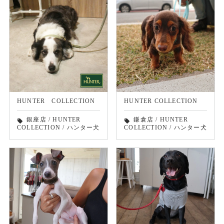
HUNTER COLLECTION
HUNTER COLLECTION
銀座店
/
HUNTER
鎌倉店
/
HUNTER
local_offer
local_offer
COLLECTION
/
ハンター犬
COLLECTION
/
ハンター犬