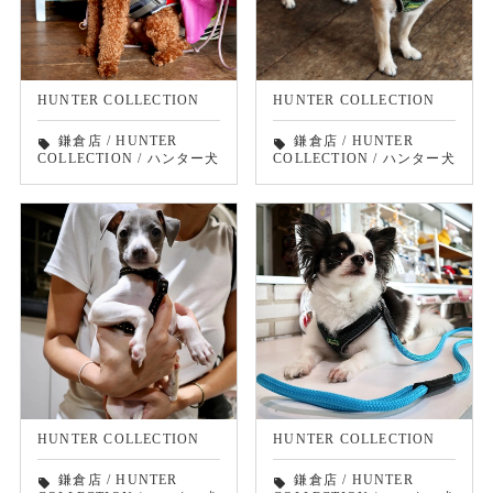
HUNTER COLLECTION
HUNTER COLLECTION
鎌倉店
/
HUNTER
鎌倉店
/
HUNTER
local_offer
local_offer
COLLECTION
/
ハンター犬
COLLECTION
/
ハンター犬
HUNTER COLLECTION
HUNTER COLLECTION
鎌倉店
/
HUNTER
鎌倉店
/
HUNTER
local_offer
local_offer