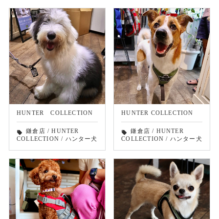
HUNTER COLLECTION
HUNTER COLLECTION
鎌倉店
/
HUNTER
鎌倉店
/
HUNTER
local_offer
local_offer
COLLECTION
/
ハンター犬
COLLECTION
/
ハンター犬