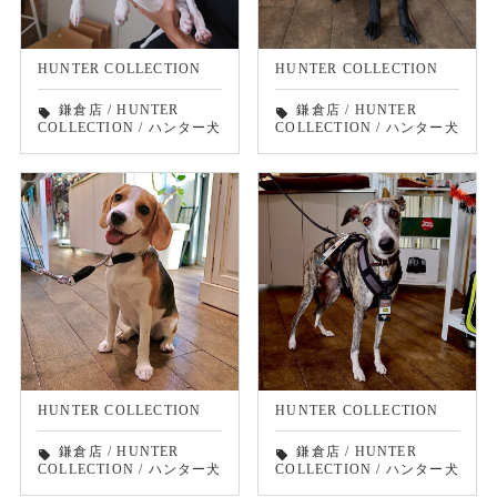
HUNTER COLLECTION
HUNTER COLLECTION
鎌倉店
/
HUNTER
鎌倉店
/
HUNTER
local_offer
local_offer
COLLECTION
/
ハンター犬
COLLECTION
/
ハンター犬
HUNTER COLLECTION
HUNTER COLLECTION
鎌倉店
/
HUNTER
鎌倉店
/
HUNTER
local_offer
local_offer
COLLECTION
/
ハンター犬
COLLECTION
/
ハンター犬