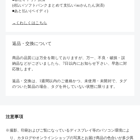
(d払い/ソフトバンクまとめて支払い/auかんたん決済)
■あと払い(ペイディ)
→くわしくはこちら
返品・交換について
商品の品質には万全を期しておりますが、万一、不良・破損・誤
納品などがございましたら、7日以内にお知らせ下さい、早急に対
応致します。
返品・交換は、1週間以内のご連絡かつ、未使用・未開封で、タグ
のついた製品の場合、タグを外していない状態に限ります。
注意事項
撮影、印刷およびご覧になっているディスプレイ等のパソコン環境によ
り、カタログやオンラインショップの写真とお届け商品の色合いが多少異