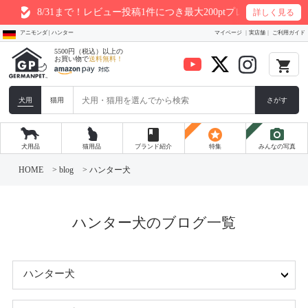
8/31まで！レビュー投稿1件につき最大200ptプレゼント
詳しく見る
アニモンダ | ハンター
マイページ
実店舗
ご利用ガイド
5500円（税込）以上の
お買い物で
送料無料！
local_grocery_store
犬用
猫用
さがす
book
stars
photo_camera
犬用品
猫用品
ブランド紹介
特集
みんなの写真
コ
ン
HOME
>
blog
>
ハンター犬
テ
ン
ツ
へ
ス
ハンター犬のブログ一覧
キ
ッ
プ
ハンター犬