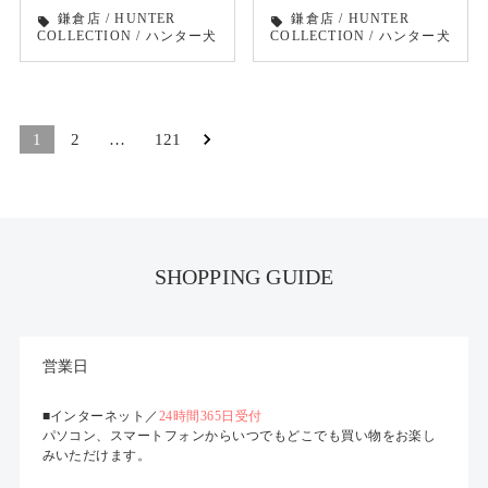
鎌倉店
/
HUNTER
鎌倉店
/
HUNTER
local_offer
local_offer
COLLECTION
/
ハンター犬
COLLECTION
/
ハンター犬
1
2
…
121
SHOPPING GUIDE
営業日
■インターネット／
24時間365日受付
パソコン、スマートフォンからいつでもどこでも買い物をお楽し
みいただけます。