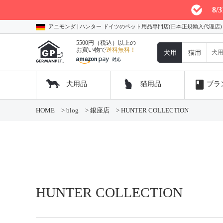
8
アニモンダ | ハンター ドイツのペット用品専門店(日本正規輸入代理店
5500円（税込）以上の
お買い物で
送料無料！
犬用
猫用
book
犬用品
猫用品
ブラ
コ
HOME
>
blog
>
銀座店
>
HUNTER COLLECTION
ン
テ
ン
ツ
へ
ス
キ
ッ
HUNTER COLLECTION
プ