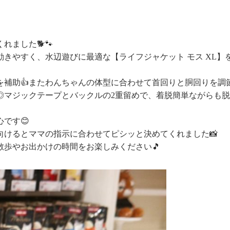
ました🐕️🐾
きやすく、水辺遊びに最適な【ライフジャケット モス XL】
補助👍️またわんちゃんの体型に合わせて首回りと胴回りを調
◎マジックテープとバックルの2重留めで、着脱簡単ながらも
です😊
向けるとママの指示に合わせてピシッと決めてくれました📸
歩やお出かけの時間をお楽しみください🎵