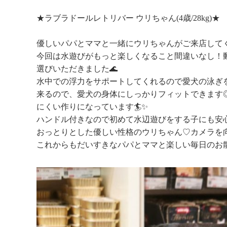
★ラブラドールレトリバー ウリちゃん(4歳/28kg)★
優しいパパとママと一緒にウリちゃんがご来店してくれ
今回は水遊びがもっと楽しくなること間違いなし！動
選びいただきました🌊
水中での浮力をサポートしてくれるので愛犬の泳ぎを
来るので、愛犬の身体にしっかりフィットできます
にくい作りになっています🏄️✨️
ハンドル付きなので初めて水辺遊びをする子にも安心
おっとりとした優しい性格のウリちゃん♡カメラを
これからもだいすきなパパとママと楽しい毎日のお散