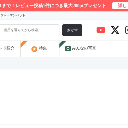
/31まで！レビュー投稿1件につき最大200ptプレゼント
詳し
) ジャーマンペット
さがす
photo_camera
stars
ンド紹介
特集
みんなの写真