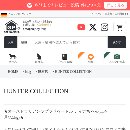
8/31まで！レビュー投稿1件につき最大200ptプレゼント
詳しく見る
アニモンダ | ハンター
マイページ
実店舗
ご利用ガイド
5500円（税込）以上の
お買い物で
送料無料！
local_grocery_store
犬用
猫用
さがす
book
stars
photo_camera
犬用品
猫用品
ブランド紹介
特集
みんなの写真
コ
ン
HOME
>
blog
>
銀座店
>
HUNTER COLLECTION
テ
ン
ツ
へ
HUNTER COLLECTION
ス
キ
ッ
プ
★オーストラリアンラブラドゥードル ティナちゃん(11ヶ
月/7.5kg)★
元気いっぱいで優しいティナちゃんがだいすきなパパとママとご来