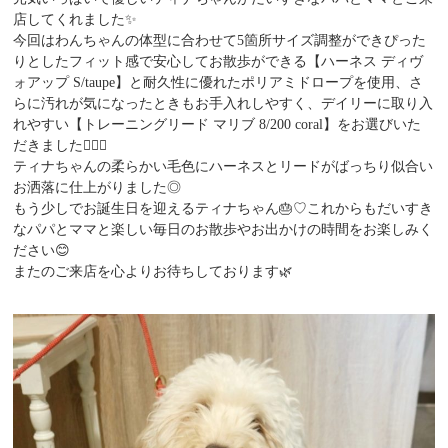
店してくれました✨️
今回はわんちゃんの体型に合わせて5箇所サイズ調整ができぴった
りとしたフィット感で安心してお散歩ができる【ハーネス ディヴ
ォアップ S/taupe】と耐久性に優れたポリアミドロープを使用、さ
らに汚れが気になったときもお手入れしやすく、デイリーに取り入
れやすい【トレーニングリード マリブ 8/200 coral】をお選びいた
だきました🐕‍🦺🐾
ティナちゃんの柔らかい毛色にハーネスとリードがばっちり似合い
お洒落に仕上がりました◎
もう少しでお誕生日を迎えるティナちゃん🎂♡これからもだいすき
なパパとママと楽しい毎日のお散歩やお出かけの時間をお楽しみく
ださい😊
またのご来店を心よりお待ちしております🌿