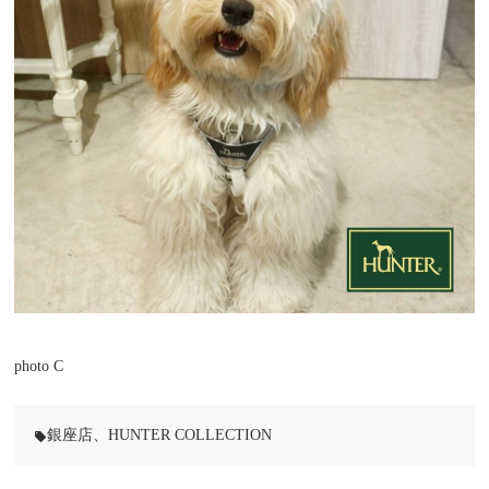
photo C
銀座店
、
HUNTER COLLECTION
local_offer