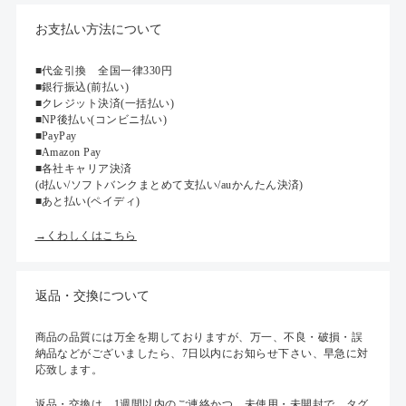
お支払い方法について
■代金引換 全国一律330円
■銀行振込(前払い)
■クレジット決済(一括払い)
■NP後払い(コンビニ払い)
■PayPay
■Amazon Pay
■各社キャリア決済
(d払い/ソフトバンクまとめて支払い/auかんたん決済)
■あと払い(ペイディ)
→くわしくはこちら
返品・交換について
商品の品質には万全を期しておりますが、万一、不良・破損・誤
納品などがございましたら、7日以内にお知らせ下さい、早急に対
応致します。
返品・交換は、1週間以内のご連絡かつ、未使用・未開封で、タグ