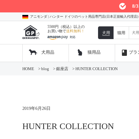
8
アニモンダ | ハンター ドイツのペット用品専門店(日本正規輸入代理店
5500円（税込）以上の
お買い物で
送料無料！
犬用
猫用
book
犬用品
猫用品
ブラ
コ
HOME
>
blog
>
銀座店
>
HUNTER COLLECTION
ン
テ
ン
ツ
へ
ス
キ
2019年6月26日
ッ
プ
HUNTER COLLECTION