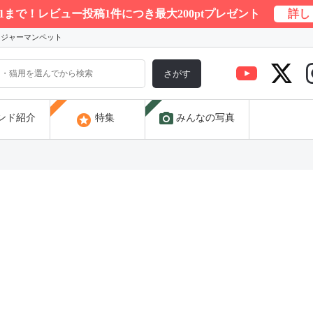
/31まで！レビュー投稿1件につき最大200ptプレゼント
詳し
) ジャーマンペット
さがす
photo_camera
stars
ンド紹介
特集
みんなの写真