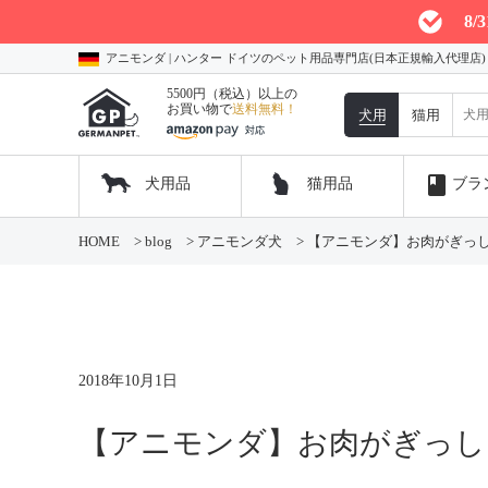
8
アニモンダ | ハンター ドイツのペット用品専門店(日本正規輸入代理店
5500円（税込）以上の
お買い物で
送料無料！
犬用
猫用
book
犬用品
猫用品
ブラ
コ
HOME
>
blog
>
アニモンダ犬
>
【アニモンダ】お肉がぎっ
ン
テ
ン
ツ
へ
ス
キ
2018年10月1日
ッ
プ
【アニモンダ】お肉がぎっし