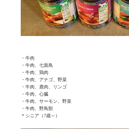
・牛肉
・牛肉、七面鳥
・牛肉、鶏肉
・牛肉、アナゴ、野菜
・牛肉、鹿肉、リンゴ
・牛肉、心臓
・牛肉、サーモン、野菜
・牛肉、野鳥獣
＊シニア（7歳～）