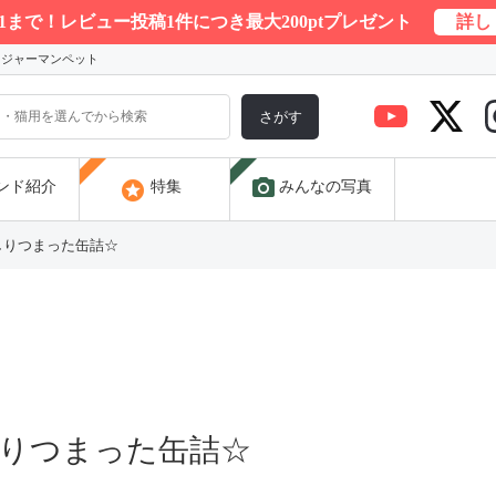
/31まで！レビュー投稿1件につき最大200ptプレゼント
詳し
) ジャーマンペット
さがす
photo_camera
stars
ンド紹介
特集
みんなの写真
しりつまった缶詰☆
りつまった缶詰☆