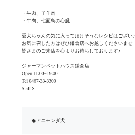
・牛肉、子羊肉
・牛肉、七面鳥の心臓
愛犬ちゃんの気に入って頂けそうなレシピはござい
お気に召した方はぜひ鎌倉店へお越しくださいませ
皆さまのご来店を心よりお待ちしております♪
ジャーマンペットハウス鎌倉店
Open 11:00~19:00
Tel 0467-33-3300
Staff S
アニモンダ犬
local_offer