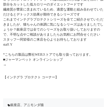
肪分をカットした低カロリーのダイエットフードです
繊維質が豊富に含まれているため、適度な運動と組み合わせていた
だけるとデトックス効果が期待できるシリーズです
これまでインテグラプロテクトシリーズを全てご紹介させていただ
きましたが、猫ちゃんの体調に気になるシリーズはありましたでし
ょうか？銀座店では全てのシリーズをお取り扱いしておりますの
で、不明な点やご相談がありましたらお気軽にお問合せください
スタッフ一同皆様のご来店を心よりお待ちしております
staff.Y
*こちらの製品は弊社WEBストアでも取り扱っております。
■ジャーマンペット オンラインショップ
→
【インテグラ プロテクト コーナー】
銀座店
、
アニモンダ猫
local_offer