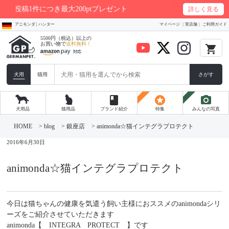
ー投稿1件につき最大200ptプレゼント
詳しく見る
アニモンダ | ハンター
マイページ
実店舗
ご利用ガイド
5500円（税込）以上の
お買い物で
送料無料！
local_grocery_store
犬用
猫用
さがす
book
stars
photo_camera
犬用品
猫用品
ブランド紹介
特集
みんなの写真
コ
ン
HOME
>
blog
>
銀座店
>
animonda☆猫インテグラプロテクト
テ
ン
2016年6月30日
ツ
へ
ス
animonda☆猫インテグラプロテクト
キ
ッ
プ
今日は猫ちゃんの健康を気遣う飼い主様におススメのanimondaシリ
ーズをご紹介させていただきます
animonda【 INTEGRA PROTECT 】です