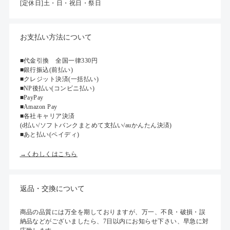
[定休日]土・日・祝日・祭日
お支払い方法について
■代金引換 全国一律330円
■銀行振込(前払い)
■クレジット決済(一括払い)
■NP後払い(コンビニ払い)
■PayPay
■Amazon Pay
■各社キャリア決済
(d払い/ソフトバンクまとめて支払い/auかんたん決済)
■あと払い(ペイディ)
→くわしくはこちら
返品・交換について
商品の品質には万全を期しておりますが、万一、不良・破損・誤
納品などがございましたら、7日以内にお知らせ下さい、早急に対