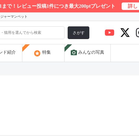
/31まで！レビュー投稿1件につき最大200ptプレゼント
詳し
) ジャーマンペット
さがす
photo_camera
stars
ンド紹介
特集
みんなの写真