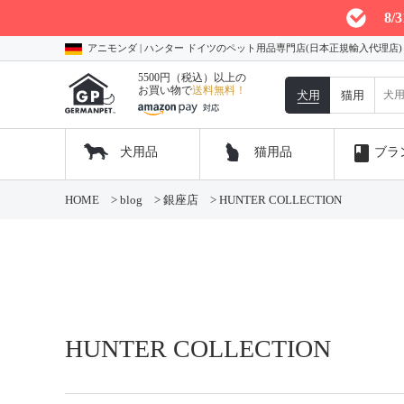
8
アニモンダ | ハンター ドイツのペット用品専門店(日本正規輸入代理店
5500円（税込）以上の
お買い物で
送料無料！
犬用
猫用
book
犬用品
猫用品
ブラ
コ
HOME
>
blog
>
銀座店
>
HUNTER COLLECTION
ン
テ
ン
ツ
へ
ス
キ
ッ
HUNTER COLLECTION
プ