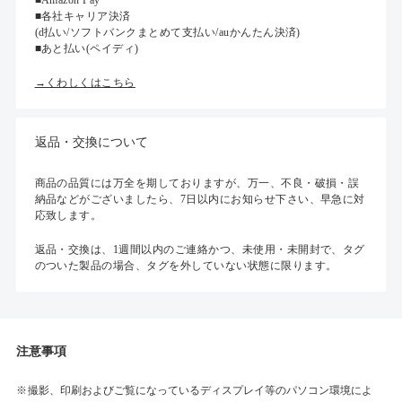
■各社キャリア決済
(d払い/ソフトバンクまとめて支払い/auかんたん決済)
■あと払い(ペイディ)
→くわしくはこちら
返品・交換について
商品の品質には万全を期しておりますが、万一、不良・破損・誤
納品などがございましたら、7日以内にお知らせ下さい、早急に対
応致します。
返品・交換は、1週間以内のご連絡かつ、未使用・未開封で、タグ
のついた製品の場合、タグを外していない状態に限ります。
注意事項
撮影、印刷およびご覧になっているディスプレイ等のパソコン環境によ