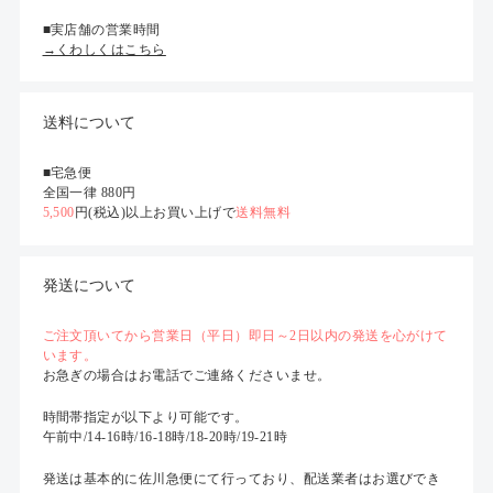
■実店舗の営業時間
→くわしくはこちら
送料について
■宅急便
全国一律 880円
5,500
円(税込)以上お買い上げで
送料無料
発送について
ご注文頂いてから営業日（平日）即日～2日以内の発送を心がけて
います。
お急ぎの場合はお電話でご連絡くださいませ。
時間帯指定が以下より可能です。
午前中/14-16時/16-18時/18-20時/19-21時
発送は基本的に佐川急便にて行っており、配送業者はお選びでき