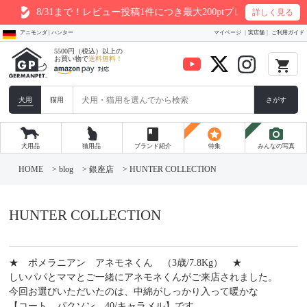
8/31まで！レビュー投稿1件につき最大200ptプレゼント
詳しく見る
アニモンダ | ハンター
マイページ
実店舗
ご利用ガイド
5500円（税込）以上の
お買い物で
送料無料！
local_grocery_store
犬用
猫用
さがす
book
stars
photo_camera
犬用品
猫用品
ブランド紹介
特集
みんなの写真
コ
ン
HOME
>
blog
>
銀座店
>
HUNTER COLLECTION
テ
ン
ツ
へ
HUNTER COLLECTION
ス
キ
ッ
プ
★ ポメラニアン アネモネくん （3歳/7.8Kg） ★
しいパパとママとご一緒にアネモネくんがご来店されました。
今回お選びいただいたのは、中綿がしっかり入って暖かな
【コート パクソン 40/キャラメル】です。