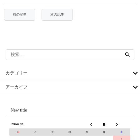
検
索:
カテゴリー
アーカイブ
New title
2026年 8月
日
月
火
水
木
金
土
1