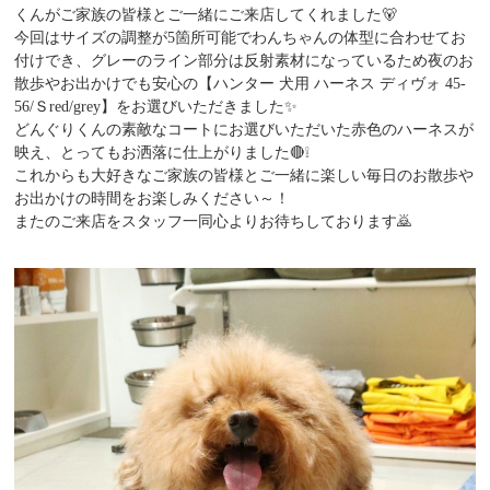
くんがご家族の皆様とご一緒にご来店してくれました🐻
今回はサイズの調整が5箇所可能でわんちゃんの体型に合わせてお
付けでき、グレーのライン部分は反射素材になっているため夜のお
散歩やお出かけでも安心の【ハンター 犬用 ハーネス ディヴォ 45-
56/Ｓred/grey】をお選びいただきました✨️
どんぐりくんの素敵なコートにお選びいただいた赤色のハーネスが
映え、とってもお洒落に仕上がりました🔴❕️
これからも大好きなご家族の皆様とご一緒に楽しい毎日のお散歩や
お出かけの時間をお楽しみください～！
またのご来店をスタッフ一同心よりお待ちしております🙇