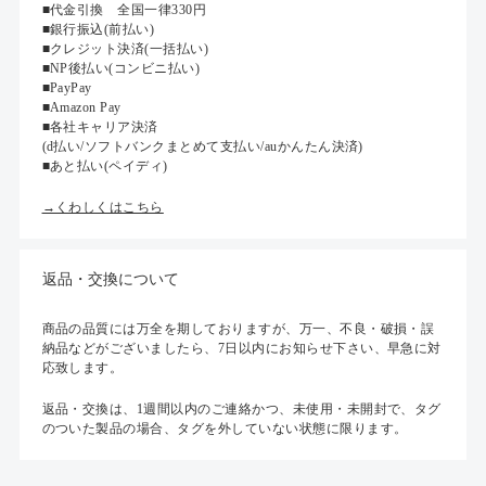
■代金引換 全国一律330円
■銀行振込(前払い)
■クレジット決済(一括払い)
■NP後払い(コンビニ払い)
■PayPay
■Amazon Pay
■各社キャリア決済
(d払い/ソフトバンクまとめて支払い/auかんたん決済)
■あと払い(ペイディ)
→くわしくはこちら
返品・交換について
商品の品質には万全を期しておりますが、万一、不良・破損・誤
納品などがございましたら、7日以内にお知らせ下さい、早急に対
応致します。
返品・交換は、1週間以内のご連絡かつ、未使用・未開封で、タグ
のついた製品の場合、タグを外していない状態に限ります。