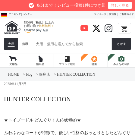
8/31まで！レビュー投稿1件につき最大200ptプレゼント
詳しく見る
アニモンダ | ハンター
マイページ
実店舗
ご利用ガイド
5500円（税込）以上の
お買い物で
送料無料！
local_grocery_store
犬用
猫用
さがす
book
stars
photo_camera
犬用品
猫用品
ブランド紹介
特集
みんなの写真
コ
ン
HOME
>
blog
>
銀座店
>
HUNTER COLLECTION
テ
ン
2025年11月2日
ツ
へ
ス
HUNTER COLLECTION
キ
ッ
プ
★トイプードル どんぐりくん(8歳/8kg)★
ふわふわなコートが特徴で、優しい性格のおっとりとしたどんぐり