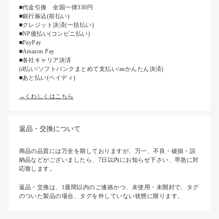
■代金引換 全国一律330円
■銀行振込(前払い)
■クレジット決済(一括払い)
■NP後払い(コンビニ払い)
■PayPay
■Amazon Pay
■各社キャリア決済
(d払い/ソフトバンクまとめて支払い/auかんたん決済)
■あと払い(ペイディ)
→くわしくはこちら
返品・交換について
商品の品質には万全を期しておりますが、万一、不良・破損・誤
納品などがございましたら、7日以内にお知らせ下さい、早急に対
応致します。
返品・交換は、1週間以内のご連絡かつ、未使用・未開封で、タグ
のついた製品の場合、タグを外していない状態に限ります。