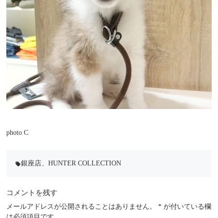
photo C
銀座店
、
HUNTER COLLECTION
local_offer
コメントを残す
メールアドレスが公開されることはありません。
*
が付いている欄
は必須項目です