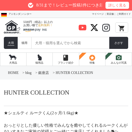
8/31まで！レビュー投稿1件につき最大200ptプレゼント
詳しく見る
アニモンダ | ハンター
マイページ
実店舗
ご利用ガイド
5500円（税込）以上の
お買い物で
送料無料！
local_grocery_store
犬用
猫用
さがす
book
stars
photo_camera
犬用品
猫用品
ブランド紹介
特集
みんなの写真
コ
ン
HOME
>
blog
>
銀座店
>
HUNTER COLLECTION
テ
ン
ツ
へ
HUNTER COLLECTION
ス
キ
ッ
プ
★シェルティ ルークくん(2ヶ月/1.6kg)★
おっとりとした優しい性格でみんなを癒やしてくれるルークくんが
だいすきなご家族の皆様とご一緒にご来店してくれました🐕️✨️