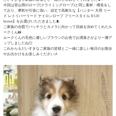
今回は登山用のロープ(クライミングロープ)と同じ素材・構造をし
ており、摩耗や引張に強い、頑丈で高耐久な【ハンター 犬用 リー
ド レトリバーリード ナイロンロープ フリースタイル 8/120
brown】をお選びいただきました🧵
ご家族の合図でバッチリとカメラに向かって目線を決めてくれたル
ークくん📸
ルークくんの毛色に優しいブラウンのお色でお洒落さがより一層ア
ップしましたね◎
これからもだいすきなご家族の皆様とご一緒に楽しい毎日のお散歩
やお出かけをお楽しみください🎶