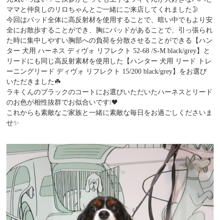
ママと仲良しのリロちゃんとご一緒にご来店してくれました🌛
今回はパッド全体に高反射材を使用することで、暗い中でもより安
全にお散歩することができ、胸にパッドがあることで、引っ張られ
た時に集中しやすい胸部への負荷を分散させることができる【ハン
ター 犬用 ハーネス ディヴォ リフレクト 52-68 /S-M black/grey】と
リードにも同じ高反射素材を使用した【ハンター 犬用 リード トレ
ーニングリード ディヴォ リフレクト 15/200 black/grey】をお選び
いただきました☘️
ラキくんのブラックのコートにお選びいただいたハーネスとリード
のお色が相性抜群でお似合いです❕️🖤
これからも素敵なご家族と一緒に素敵な毎日をお過ごしくださいま
せ✨️