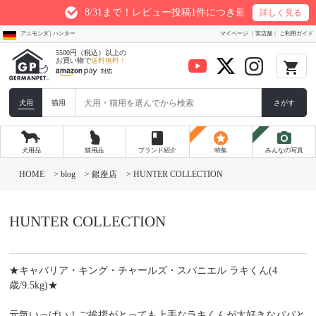
8/31まで！レビュー投稿1件につき最大200ptプレゼント
詳しく見る
アニモンダ | ハンター
マイページ
実店舗
ご利用ガイド
5500円（税込）以上の
お買い物で
送料無料！
local_grocery_store
犬用
猫用
さがす
book
stars
photo_camera
犬用品
猫用品
ブランド紹介
特集
みんなの写真
コ
ン
HOME
>
blog
>
銀座店
>
HUNTER COLLECTION
テ
ン
ツ
へ
HUNTER COLLECTION
ス
キ
ッ
プ
★キャバリア・キング・チャールズ・スパニエル ラキくん(4
歳/9.5kg)★
元気いっぱい！ご挨拶がとっても上手なラキくんが大好きなパパと