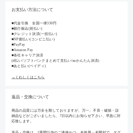
お支払い方法について
■代金引換 全国一律330円
■銀行振込(前払い)
■クレジット決済(一括払い)
■NP後払い(コンビニ払い)
■PayPay
■Amazon Pay
■各社キャリア決済
(d払い/ソフトバンクまとめて支払い/auかんたん決済)
■あと払い(ペイディ)
→くわしくはこちら
返品・交換について
商品の品質には万全を期しておりますが、万一、不良・破損・誤
納品などがございましたら、7日以内にお知らせ下さい、早急に対
応致します。
返品・交換は、1週間以内のご連絡かつ、未使用・未開封で、タグ