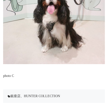
photo C
銀座店
、
HUNTER COLLECTION
local_offer