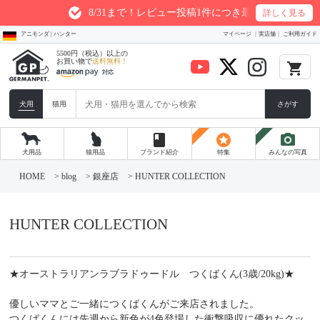
8/31まで！レビュー投稿1件につき最大200ptプレゼント
詳しく見る
アニモンダ | ハンター
マイページ
実店舗
ご利用ガイド
5500円（税込）以上の
お買い物で
送料無料！
local_grocery_store
犬用
猫用
さがす
book
stars
photo_camera
犬用品
猫用品
ブランド紹介
特集
みんなの写真
コ
ン
HOME
>
blog
>
銀座店
>
HUNTER COLLECTION
テ
ン
ツ
へ
HUNTER COLLECTION
ス
キ
ッ
プ
★オーストラリアンラブラドゥードル つくばくん(3歳/20kg)★
優しいママとご一緒につくばくんがご来店されました。
つくばくんには先週から新色が4色登場した衝撃吸収に優れたクッ