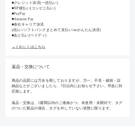
■クレジット決済(一括払い)
■NP後払い(コンビニ払い)
■PayPay
■Amazon Pay
■各社キャリア決済
(d払い/ソフトバンクまとめて支払い/auかんたん決済)
■あと払い(ペイディ)
→くわしくはこちら
返品・交換について
商品の品質には万全を期しておりますが、万一、不良・破損・誤
納品などがございましたら、7日以内にお知らせ下さい、早急に対
応致します。
返品・交換は、1週間以内のご連絡かつ、未使用・未開封で、タグ
のついた製品の場合、タグを外していない状態に限ります。